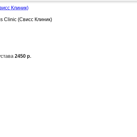
висс Клиник)
устава
2450 р.