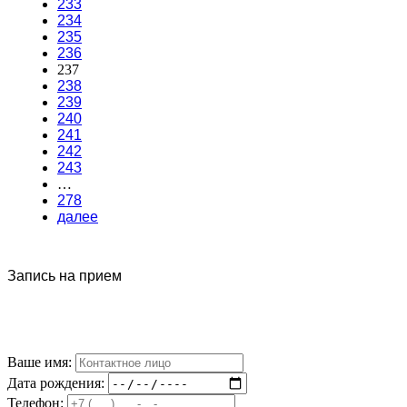
233
234
235
236
237
238
239
240
241
242
243
…
278
далее
Запись на прием
Ваше имя:
Дата рождения:
Телефон: