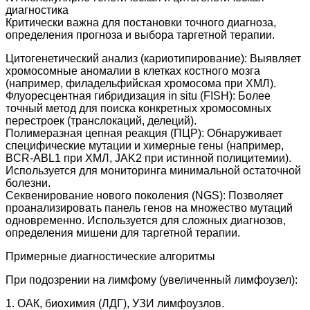
диагностика
Критически важна для постановки точного диагноза,
определения прогноза и выбора таргетной терапии.
Цитогенетический анализ (кариотипирование): Выявляет
хромосомные аномалии в клетках костного мозга
(например, филадельфийская хромосома при ХМЛ).
Флуоресцентная гибридизация in situ (FISH): Более
точный метод для поиска конкретных хромосомных
перестроек (транслокаций, делеций).
Полимеразная цепная реакция (ПЦР): Обнаруживает
специфические мутации и химерные гены (например,
BCR-ABL1 при ХМЛ, JAK2 при истинной полицитемии).
Используется для мониторинга минимальной остаточной
болезни.
Секвенирование нового поколения (NGS): Позволяет
проанализировать панель генов на множество мутаций
одновременно. Используется для сложных диагнозов,
определения мишени для таргетной терапии.
Примерные диагностические алгоритмы
При подозрении на лимфому (увеличенный лимфоузел):
1. ОАК, биохимия (ЛДГ), УЗИ лимфоузлов.