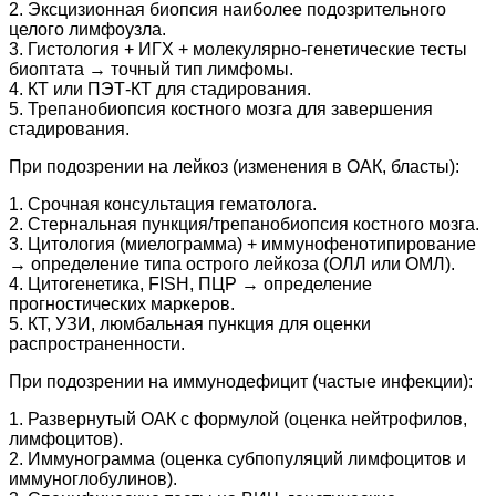
2. Эксцизионная биопсия наиболее подозрительного
целого лимфоузла.
3. Гистология + ИГХ + молекулярно-генетические тесты
биоптата → точный тип лимфомы.
4. КТ или ПЭТ-КТ для стадирования.
5. Трепанобиопсия костного мозга для завершения
стадирования.
При подозрении на лейкоз (изменения в ОАК, бласты):
1. Срочная консультация гематолога.
2. Стернальная пункция/трепанобиопсия костного мозга.
3. Цитология (миелограмма) + иммунофенотипирование
→ определение типа острого лейкоза (ОЛЛ или ОМЛ).
4. Цитогенетика, FISH, ПЦР → определение
прогностических маркеров.
5. КТ, УЗИ, люмбальная пункция для оценки
распространенности.
При подозрении на иммунодефицит (частые инфекции):
1. Развернутый ОАК с формулой (оценка нейтрофилов,
лимфоцитов).
2. Иммунограмма (оценка субпопуляций лимфоцитов и
иммуноглобулинов).