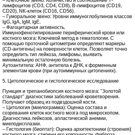
– Клеточное звено: Количество и соотношение Т-
лимфоцитов (CD3, CD4, CD8), В-лимфоцитов (CD19,
CD20), NK-клеток (CD16, CD56).
– Гуморальное звено: Уровни иммуноглобулинов классов
IgG, IgA, IgM, IgE.
– Фагоцитарная активность.
Иммунофенотипирование периферической крови или
костного мозга: Ключевой метод в гематологии. С
помощью проточной цитометрии определяют маркеры
(CD-антигены) на поверхности клеток. Позволяет точно
определить тип лейкоза, лимфомы, выявить
минимальную остаточную болезнь.
Аутоантитела: АНФ, антитела к ДНК, к форменным
элементам крови (при аутоиммунных цитопениях).
5. Цитологическое и гистологическое исследование
Пункция и трепанобиопсия костного мозга: "Золотой
стандарт" диагностики заболеваний кроветворения.
Получают образец из подвздошной кости.
– Цитология (миелограмма): Оценка состава и
созревания клеток костного мозга под микроскопом.
Диагностика лейкозов, апластической анемии,
миелодисплазии.
– Гистология (биоптат): Оценка архитектоники (строения)
костного мозга, степени его клеточности, фиброза.