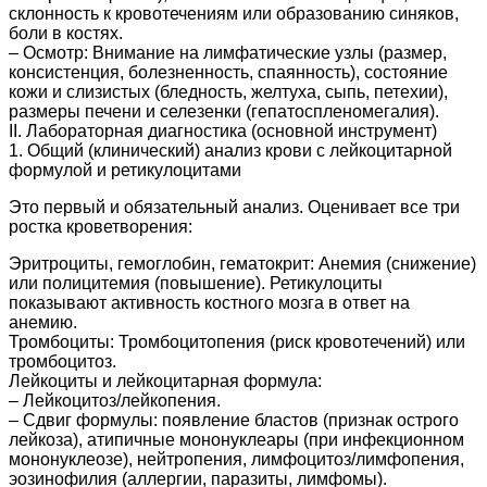
склонность к кровотечениям или образованию синяков,
боли в костях.
– Осмотр: Внимание на лимфатические узлы (размер,
консистенция, болезненность, спаянность), состояние
кожи и слизистых (бледность, желтуха, сыпь, петехии),
размеры печени и селезенки (гепатоспленомегалия).
II. Лабораторная диагностика (основной инструмент)
1. Общий (клинический) анализ крови с лейкоцитарной
формулой и ретикулоцитами
Это первый и обязательный анализ. Оценивает все три
ростка кроветворения:
Эритроциты, гемоглобин, гематокрит: Анемия (снижение)
или полицитемия (повышение). Ретикулоциты
показывают активность костного мозга в ответ на
анемию.
Тромбоциты: Тромбоцитопения (риск кровотечений) или
тромбоцитоз.
Лейкоциты и лейкоцитарная формула:
– Лейкоцитоз/лейкопения.
– Сдвиг формулы: появление бластов (признак острого
лейкоза), атипичные мононуклеары (при инфекционном
мононуклеозе), нейтропения, лимфоцитоз/лимфопения,
эозинофилия (аллергии, паразиты, лимфомы).