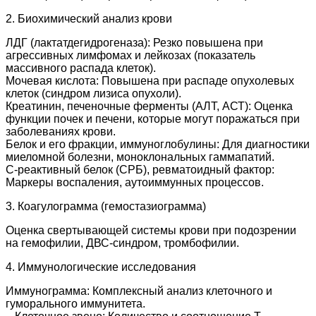
2. Биохимический анализ крови
ЛДГ (лактатдегидрогеназа): Резко повышена при
агрессивных лимфомах и лейкозах (показатель
массивного распада клеток).
Мочевая кислота: Повышена при распаде опухолевых
клеток (синдром лизиса опухоли).
Креатинин, печеночные ферменты (АЛТ, АСТ): Оценка
функции почек и печени, которые могут поражаться при
заболеваниях крови.
Белок и его фракции, иммуноглобулины: Для диагностики
миеломной болезни, моноклональных гаммапатий.
С-реактивный белок (СРБ), ревматоидный фактор:
Маркеры воспаления, аутоиммунных процессов.
3. Коагулограмма (гемостазиограмма)
Оценка свертывающей системы крови при подозрении
на гемофилии, ДВС-синдром, тромбофилии.
4. Иммунологические исследования
Иммунограмма: Комплексный анализ клеточного и
гуморального иммунитета.