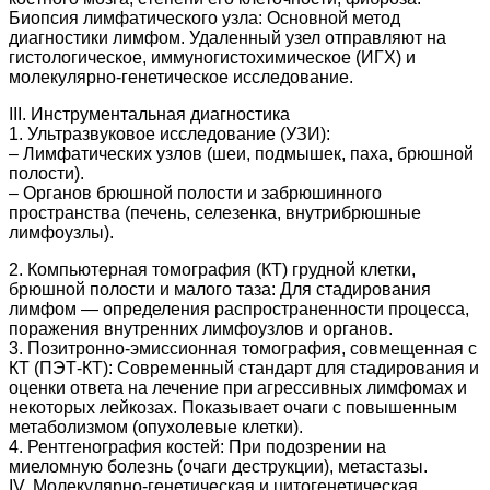
Биопсия лимфатического узла: Основной метод
диагностики лимфом. Удаленный узел отправляют на
гистологическое, иммуногистохимическое (ИГХ) и
молекулярно-генетическое исследование.
III. Инструментальная диагностика
1. Ультразвуковое исследование (УЗИ):
– Лимфатических узлов (шеи, подмышек, паха, брюшной
полости).
– Органов брюшной полости и забрюшинного
пространства (печень, селезенка, внутрибрюшные
лимфоузлы).
2. Компьютерная томография (КТ) грудной клетки,
брюшной полости и малого таза: Для стадирования
лимфом — определения распространенности процесса,
поражения внутренних лимфоузлов и органов.
3. Позитронно-эмиссионная томография, совмещенная с
КТ (ПЭТ-КТ): Современный стандарт для стадирования и
оценки ответа на лечение при агрессивных лимфомах и
некоторых лейкозах. Показывает очаги с повышенным
метаболизмом (опухолевые клетки).
4. Рентгенография костей: При подозрении на
миеломную болезнь (очаги деструкции), метастазы.
IV. Молекулярно-генетическая и цитогенетическая