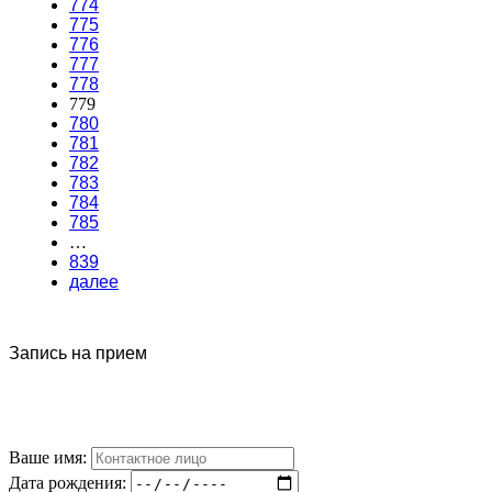
774
775
776
777
778
779
780
781
782
783
784
785
…
839
далее
Запись на прием
Ваше имя:
Дата рождения: