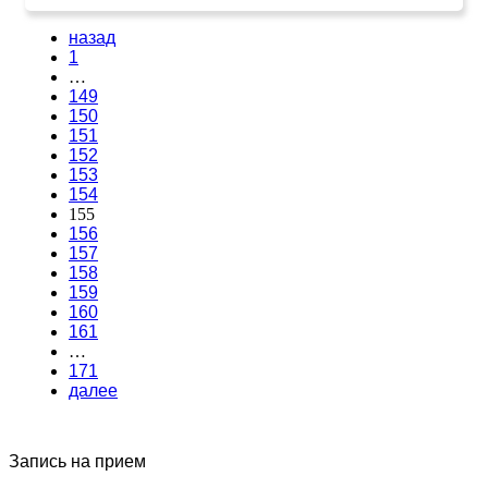
назад
1
…
149
150
151
152
153
154
155
156
157
158
159
160
161
…
171
далее
Запись на прием