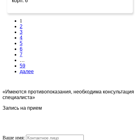
корп. 6
1
2
3
4
5
6
7
…
59
далее
«Имеются противопоказания, необходима консультация
специалиста»
Запись на прием
Ваше имя: