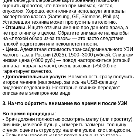
(цветовое допплеровское картирование) позволяет
оценить кровоток, что важно при миомах, кистах,
опухолях. Хорошо, если клиника использует аппараты
экспертного класса (Samsung, GE, Siemens, Philips).
Устаревшая техника может пропустить патологию.
•
Отзывы.
Ищите отзывы именно про данного врача, а
не про клинику в целом. Обратите внимание на жалобы
на «плохой обзор из-за газов» — это часто следствие
плохой подготовки или некомпетентности.
•
Цена.
Адекватная стоимость трансабдоминального УЗИ
малого таза в России (2025): 1500–3000 рублей. Слишком
низкая цена (<800 руб.) — повод насторожиться (старый
аппарат, «врач на час»), очень высокая (>5000) не
гарантирует качество.
•
Дополнительные услуги.
Возможность сразу получить
второе мнение (например, запись на USB-флешку,
видеоисследования). Некоторые клиники передают
описание в электронном виде.
3. На что обратить внимание во время и после УЗИ
Во время процедуры:
• Врач должен полностью осмотреть матку (или простату),
яичники, мочевой пузырь, измерить размеры, толщину
стенок, оценить структуру, наличие узлов, кист, жидкости.
• Если врач говорит «у вас плохо видно из-за газов» —