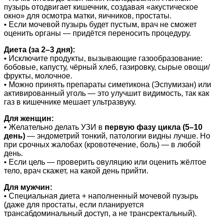
пузырь отодвигает кишечник, создавая «акустическое
окно» для осмотра матки, яичников, простаты.
• Если мочевой пузырь будет пустым, врач не сможет
оценить органы — придётся переносить процедуру.
Диета (за 2–3 дня):
• Исключите продукты, вызывающие газообразование:
бобовые, капусту, чёрный хлеб, газировку, сырые овощи/
фрукты, молочное.
• Можно принять препараты симетикона (Эспумизан) или
активированный уголь — это улучшит видимость, так как
газ в кишечнике мешает ультразвуку.
Для женщин:
• Желательно делать УЗИ в
первую фазу цикла (5–10
день)
— эндометрий тонкий, патологии видны лучше. Но
при срочных жалобах (кровотечение, боль) — в любой
день.
• Если цель — проверить овуляцию или оценить жёлтое
тело, врач скажет, на какой день прийти.
Для мужчин:
• Специальная диета + наполненный мочевой пузырь
(даже для простаты, если планируется
трансабдоминальный доступ, а не трансректальный).