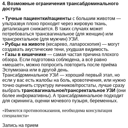
4. Возможные ограничения трансабдоминального
доступа
•
Тучные пациентки/пациенты
с большим животом —
ультразвук плохо проходит через жировую ткань,
детализация снижается. В таких случаях может
потребоваться трансвагинальное (для женщин) или
трансректальное (для мужчин) УЗИ.
•
Рубцы на животе
(кесарево, лапароскопия) — могут
создавать акустические тени, ухудшая видимость.
•
Газы в кишечнике
— самая частая причина плохого
обзора. Если подготовка соблюдена, а всё равно
«мешает», можно попросить повторить после приёма
Эспумизана или в другой день.
Трансабдоминальное УЗИ — хороший первый этап, но
если у вас есть жалобы на боль, кровотечения, или нужно
точно оценить структуру яичников/простаты, лучше сразу
выбрать
трансвагинальное/трансректальное УЗИ
(они
более информативны). А трансабдоминальное подходит
для скрининга, оценки мочевого пузыря, беременных.
«Имеются противопоказания, необходима консультация
специалиста»
Запись на прием