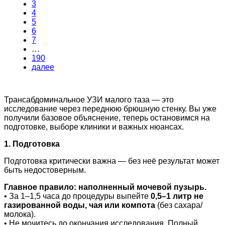
3
4
5
6
7
…
190
далее
Трансабдоминальное УЗИ малого таза — это
исследование через переднюю брюшную стенку. Вы уже
получили базовое объяснение, теперь остановимся на
подготовке, выборе клиники и важных нюансах.
1. Подготовка
Подготовка критически важна — без неё результат может
быть недостоверным.
Главное правило: наполненный мочевой пузырь.
• За 1–1,5 часа до процедуры выпейте
0,5–1 литр не
газированной воды, чая или компота
(без сахара/
молока).
• Не мочитесь до окончания исследования. Полный