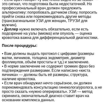
это сигнал, что подготовка была недостаточной. Но
профессиональный врач должен предложить
альтернативу: попробовать датчиком сбоку, попросить
прийти снова или порекомендовать другие методы
(трансвагинальное УЗИ для женщин, ТРУЗИ для
мужчин).
•
Доплер
нужно включать обязательно, если есть
подозрение на узлы (миома) или опухоль — оценка
кровотока важна для дифференциальной диагностики.
После процедуры:
• Вам должны выдать протокол с цифрами (размеры
матки, яичников, толщина эндометрия, диаметр
фолликулов, объём простаты и т.д.) и заключение.
• В норме заключение не содержит громких фраз без
подтверждения размерами. Если написано «киста
яичника» — должны быть её размеры, структура,
наличие кровотока.
• Если врач обнаружил нечто серьёзное, он должен
порекомендовать консультацию гинеколога/уролога, а не
просто сказать «нужно оперировать». УЗИ — метод
скрининга, окончательный диагноз ставит врач на
основании комплекса данных.