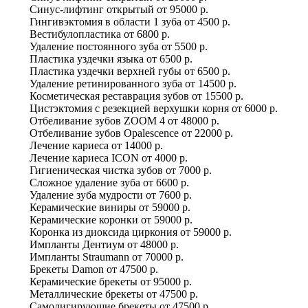
Синус-лифтинг открытый
от
95000 р.
Гингивэктомия в области 1 зуба
от
4500 р.
Вестибулопластика
от
6800 р.
Удаление постоянного зуба
от
5500 р.
Пластика уздечки языка
от
6500 р.
Пластика уздечки верхней губы
от
6500 р.
Удаление ретинированного зуба
от
14500 р.
Косметическая реставрация зубов
от
15500 р.
Цистэктомия с резекцией верхушки корня
от
6000 р.
Отбеливание зубов ZOOM 4
от
48000 р.
Отбеливание зубов Оpalescence
от
22000 р.
Лечение кариеса
от
14000 р.
Лечение кариеса ICON
от
4000 р.
Гигиеническая чистка зубов
от
7000 р.
Сложное удаление зуба
от
6600 р.
Удаление зуба мудрости
от
7600 р.
Керамические виниры
от
59000 р.
Керамические коронки
от
59000 р.
Коронка из диоксида циркония
от
59000 р.
Импланты Дентиум
от
48000 р.
Импланты Straumann
от
70000 р.
Брекеты Damon
от
47500 р.
Керамические брекеты
от
95000 р.
Металлические брекеты
от
47500 р.
Самолигирующие брекеты
от
47500 р.