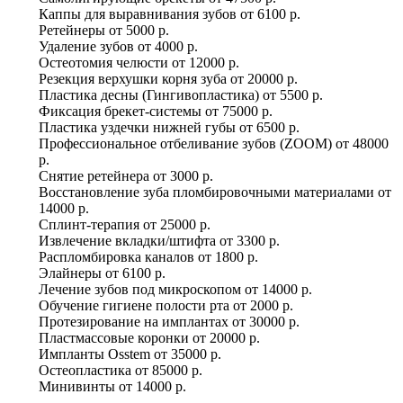
Каппы для выравнивания зубов
от
6100 р.
Ретейнеры
от
5000 р.
Удаление зубов
от
4000 р.
Остеотомия челюсти
от
12000 р.
Резекция верхушки корня зуба
от
20000 р.
Пластика десны (Гингивопластика)
от
5500 р.
Фиксация брекет-системы
от
75000 р.
Пластика уздечки нижней губы
от
6500 р.
Профессиональное отбеливание зубов (ZOOM)
от
48000
р.
Снятие ретейнера
от
3000 р.
Восстановление зуба пломбировочными материалами
от
14000 р.
Сплинт-терапия
от
25000 р.
Извлечение вкладки/штифта
от
3300 р.
Распломбировка каналов
от
1800 р.
Элайнеры
от
6100 р.
Лечение зубов под микроскопом
от
14000 р.
Обучение гигиене полости рта
от
2000 р.
Протезирование на имплантах
от
30000 р.
Пластмассовые коронки
от
20000 р.
Импланты Osstem
от
35000 р.
Остеопластика
от
85000 р.
Минивинты
от
14000 р.