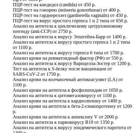
ПЦР-тест на кандидоз (candida)
от
450 р.
ПЦР-тест на гонорею (neisseria gonorrhoeae)
от
400 р.
ПЦР-тест на гарднереллез (gardnerella vaginalis)
от
450 р.
ПЦР-тест на вирус простого герпеса 1 и 2 типа
от
650 р.
Анализ на антитела к циклическому цитруллиновому
пептиду (anti-ССР)
от
2750 р.
Анализ на антитела к вирусу Эпштейна-Барр
от
1400 р.
Анализ на антитела к вирусу простого герпеса 1 и 2 типа
от
1100 р.
Анализ на антитела к вирусу герпеса 6 типа
от
1700 р.
Анализ крови на ревматоидный фактор (РФ)
от
550 р.
Анализ на антитела к вирусу Варицелла-Зостер
от
1200 р.
Тест на антитела к S-белку после вакцинации от
SARS‑CoV‑2
от
1750 р.
Анализ крови на волчаночный антикоагулянт (LA)
от
1100 р.
Анализ крови на антитела к фосфолипидам
от
1050 р.
Анализ на антитела к цитомегаловирусу
от
1100 р.
Анализ крови на антитела к кардиолипину
от
1400 р.
Анализ крови на антитела к бета-2-гликопротеину
от
1200
р.
Анализ крови на антитела к аннексину V
от
2000 р.
Анализ на антитела к парвовирусу B19
от
1350 р.
Анализ на антитела к вирусу эпидемического паротита
от
1300 р.