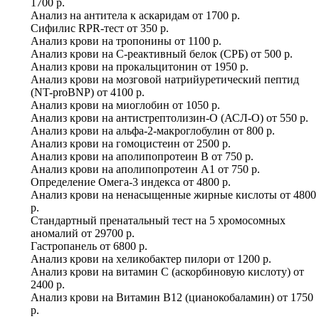
1700 р.
Анализ на антитела к аскаридам
от
1700 р.
Сифилис RPR-тест
от
350 р.
Анализ крови на тропонины
от
1100 р.
Анализ крови на C-реактивный белок (СРБ)
от
500 р.
Анализ крови на прокальцитонин
от
1950 р.
Анализ крови на мозговой натрийуретический пептид
(NT-proBNP)
от
4100 р.
Анализ крови на миоглобин
от
1050 р.
Анализ крови на антистрептолизин-О (АСЛ-О)
от
550 р.
Анализ крови на альфа-2-макроглобулин
от
800 р.
Анализ крови на гомоцистеин
от
2500 р.
Анализ крови на аполипопротеин B
от
750 р.
Анализ крови на аполипопротеин А1
от
750 р.
Определение Омега-3 индекса
от
4800 р.
Анализ крови на ненасыщенные жирные кислоты
от
4800
р.
Стандартный пренатальный тест на 5 хромосомных
аномалий
от
29700 р.
Гастропанель
от
6800 р.
Анализ крови на хеликобактер пилори
от
1200 р.
Анализ крови на витамин C (аскорбиновую кислоту)
от
2400 р.
Анализ крови на Витамин B12 (цианокобаламин)
от
1750
р.