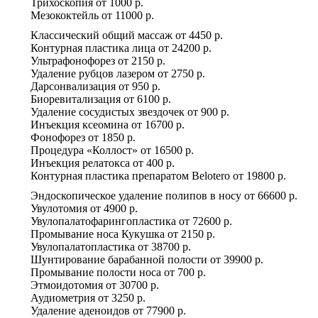
Трихоскопия
от
1000 р.
Мезококтейль
от
11000 р.
Классический общий массаж
от
4450 р.
Контурная пластика лица
от
24200 р.
Ультрафонофорез
от
2150 р.
Удаление рубцов лазером
от
2750 р.
Дарсонвализация
от
950 р.
Биоревитализация
от
6100 р.
Удаление сосудистых звездочек
от
900 р.
Инъекция ксеомина
от
16700 р.
Фонофорез
от
1850 р.
Процедура «Коллост»
от
16500 р.
Инъекция релатокса
от
400 р.
Контурная пластика препаратом Belotero
от
19800 р.
Эндоскопическое удаление полипов в носу
от
66600 р.
Увулотомия
от
4900 р.
Увулопалатофарингопластика
от
72600 р.
Промывание носа Кукушка
от
2150 р.
Увулопалатопластика
от
38700 р.
Шунтирование барабанной полости
от
39900 р.
Промывание полости носа
от
700 р.
Этмоидотомия
от
30700 р.
Аудиометрия
от
3250 р.
Удаление аденоидов
от
77900 р.