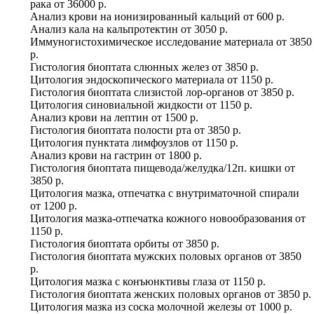
рака
от
36000 р.
Анализ крови на ионизированный кальций
от
600 р.
Анализ кала на кальпротектин
от
3050 р.
Иммуногистохимическое исследование материала
от
3850
р.
Гистология биоптата слюнных желез
от
3850 р.
Цитология эндоскопического материала
от
1150 р.
Гистология биоптата слизистой лор-органов
от
3850 р.
Цитология синовиальной жидкости
от
1150 р.
Анализ крови на лептин
от
1500 р.
Гистология биоптата полости рта
от
3850 р.
Цитология пунктата лимфоузлов
от
1150 р.
Анализ крови на гастрин
от
1800 р.
Гистология биоптата пищевода/желудка/12п. кишки
от
3850 р.
Цитология мазка, отпечатка с внутриматочной спирали
от
1200 р.
Цитология мазка-отпечатка кожного новообразования
от
1150 р.
Гистология биоптата орбиты
от
3850 р.
Гистология биоптата мужских половых органов
от
3850
р.
Цитология мазка с конъюнктивы глаза
от
1150 р.
Гистология биоптата женских половых органов
от
3850 р.
Цитология мазка из соска молочной железы
от
1000 р.