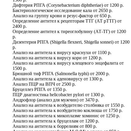
Дифтерия РПГА (Corynebacterium diphtheriae)
от
1200 р.
Бактериологическое исследование кала
от
2650 р.
Анализ на группу крови и резус-фактор
от
650 р.
Определение антител к рецепторам ТТГ (АТ рТТГ)
от
2400 р.
Определение антител к тиреоглобулину (АТ-ТГ)
от
1200
р.
Дизентерия РПГА (Shigella flexneri, Shigella sonnei)
от
1200
р.
Анализ на антитела к вирусу краснухи
от
1100 р.
Анализ на антитела к вирусу кори
от
1200 р.
Анализ на антитела к вирусу клещевого энцефалита
от
1500 р.
Брюшной тиф РПГА (Salmonella typhi)
от
2000 р.
Анализ на антитела к аденовирусу
от
1300 р.
Анализ ПЦР на ВПЧ
от
2500 р.
Бруцеллез РПГА
от
1350 р.
ПЦР диагностика helicobacter pylori
от
1300 р.
Андрофлор (анализ для мужчин)
от
3470 р.
Анализ на антитела к возбудителю столбняка
от
1550 р.
Анализ на антитела к возбудителю коклюша
от
1750 р.
Анализ на антитела к микоплазме хоминис
от
1250 р.
Анализ на антитела к бруцеллам
от
1200 р.
Анализ на антитела к боррелиям
от
800 р.