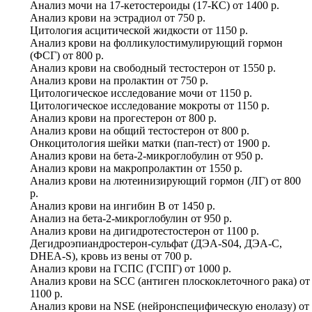
Анализ мочи на 17-кетостероиды (17-КС)
от
1400 р.
Анализ крови на эстрадиол
от
750 р.
Цитология асцитической жидкости
от
1150 р.
Анализ крови на фолликулостимулирующий гормон
(ФСГ)
от
800 р.
Анализ крови на свободный тестостерон
от
1550 р.
Анализ крови на пролактин
от
750 р.
Цитологическое исследование мочи
от
1150 р.
Цитологическое исследование мокроты
от
1150 р.
Анализ крови на прогестерон
от
800 р.
Анализ крови на общий тестостерон
от
800 р.
Онкоцитология шейки матки (пап-тест)
от
1900 р.
Анализ крови на бета-2-микроглобулин
от
950 р.
Анализ крови на макропролактин
от
1550 р.
Анализ крови на лютеинизирующий гормон (ЛГ)
от
800
р.
Анализ крови на ингибин B
от
1450 р.
Анализ на бета-2-микроглобулин
от
950 р.
Анализ крови на дигидротестостерон
от
1100 р.
Дегидроэпиандростерон-сульфат (ДЭА-S04, ДЭА-С,
DHEA-S), кровь из вены
от
700 р.
Анализ крови на ГСПС (ГСПГ)
от
1000 р.
Анализ крови на SCC (антиген плоскоклеточного рака)
от
1100 р.
Анализ крови на NSE (нейронспецифическую енолазу)
от