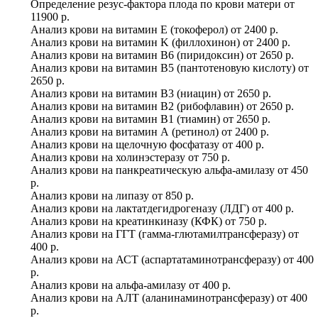
Определение резус-фактора плода по крови матери
от
11900 р.
Анализ крови на витамин E (токоферол)
от
2400 р.
Анализ крови на витамин K (филлохинон)
от
2400 р.
Анализ крови на витамин B6 (пиридоксин)
от
2650 р.
Анализ крови на витамин B5 (пантотеновую кислоту)
от
2650 р.
Анализ крови на витамин B3 (ниацин)
от
2650 р.
Анализ крови на витамин B2 (рибофлавин)
от
2650 р.
Анализ крови на витамин B1 (тиамин)
от
2650 р.
Анализ крови на витамин А (ретинол)
от
2400 р.
Анализ крови на щелочную фосфатазу
от
400 р.
Анализ крови на холинэстеразу
от
750 р.
Анализ крови на панкреатическую альфа-амилазу
от
450
р.
Анализ крови на липазу
от
850 р.
Анализ крови на лактатдегидрогеназу (ЛДГ)
от
400 р.
Анализ крови на креатинкиназу (КФК)
от
750 р.
Анализ крови на ГГТ (гамма-глютамилтрансферазу)
от
400 р.
Анализ крови на АСТ (аспартатаминотрансферазу)
от
400
р.
Анализ крови на альфа-амилазу
от
400 р.
Анализ крови на АЛТ (аланинаминотрансферазу)
от
400
р.