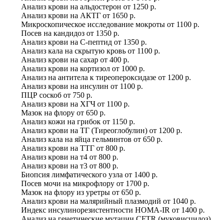
Анализ крови на альдостерон
от
1250 р.
Анализ крови на АКТГ
от
1650 р.
Микроскопическое исследование мокроты
от
1100 р.
Посев на кандидоз
от
1350 р.
Анализ крови на С-пептид
от
1350 р.
Анализ кала на скрытую кровь
от
1100 р.
Анализ крови на сахар
от
400 р.
Анализ крови на кортизол
от
1000 р.
Анализ на антитела к тиреопероксидазе
от
1200 р.
Анализ крови на инсулин
от
1100 р.
ПЦР соскоб
от
750 р.
Анализ крови на ХГЧ
от
1100 р.
Мазок на флору
от
650 р.
Анализ кожи на грибок
от
1150 р.
Анализ крови на ТГ (Tиреоглобулин)
от
1200 р.
Анализ кала на яйца гельминтов
от
650 р.
Анализ крови на ТТГ
от
800 р.
Анализ крови на т4
от
800 р.
Анализ крови на т3
от
800 р.
Биопсия лимфатического узла
от
1400 р.
Посев мочи на микрофлору
от
1700 р.
Мазок на флору из уретры
от
650 р.
Анализ крови на малярийный плазмодий
от
1040 р.
Индекс инсулинорезистентности HOMA-IR
от
1400 р.
Анализ на генетические мутации CFTR (муковисцидоз)