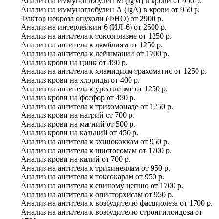
Анализ на иммуноглобулин М (IgM) в крови
от
950 р.
Анализ на иммуноглобулин А (IgA) в крови
от
950 р.
Фактор некроза опухоли (ФНО)
от
2900 р.
Анализ на интерлейкин 6 (ИЛ-6)
от
2500 р.
Анализ на антитела к токсоплазме
от
1250 р.
Анализ на антитела к лямблиям
от
1250 р.
Анализ на антитела к лейшмании
от
1700 р.
Анализ крови на цинк
от
450 р.
Анализ на антитела к хламидиям трахоматис
от
1250 р.
Анализ крови на хлориды
от
400 р.
Анализ на антитела к уреаплазме
от
1250 р.
Анализ крови на фосфор
от
450 р.
Анализ на антитела к трихомонаде
от
1250 р.
Анализ крови на натрий
от
700 р.
Анализ крови на магний
от
500 р.
Анализ крови на кальций
от
450 р.
Анализ на антитела к эхинококкам
от
950 р.
Анализ на антитела к шистосомам
от
1700 р.
Анализ крови на калий
от
700 р.
Анализ на антитела к трихинеллам
от
950 р.
Анализ на антитела к токсокарам
от
950 р.
Анализ на антитела к свиному цепню
от
1700 р.
Анализ на антитела к описторхисам
от
950 р.
Анализ на антитела к возбудителю фасциолеза
от
1700 р.
Анализ на антитела к возбудителю стронгилоидоза
от