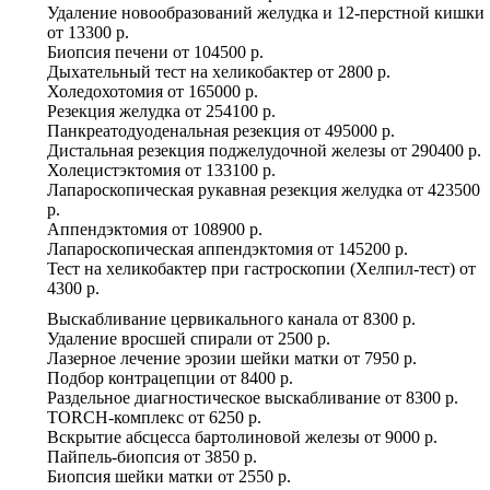
Удаление новообразований желудка и 12-перстной кишки
от
13300 р.
Биопсия печени
от
104500 р.
Дыхательный тест на хеликобактер
от
2800 р.
Холедохотомия
от
165000 р.
Резекция желудка
от
254100 р.
Панкреатодуоденальная резекция
от
495000 р.
Дистальная резекция поджелудочной железы
от
290400 р.
Холецистэктомия
от
133100 р.
Лапароскопическая рукавная резекция желудка
от
423500
р.
Аппендэктомия
от
108900 р.
Лапароскопическая аппендэктомия
от
145200 р.
Тест на хеликобактер при гастроскопии (Хелпил-тест)
от
4300 р.
Выскабливание цервикального канала
от
8300 р.
Удаление вросшей спирали
от
2500 р.
Лазерное лечение эрозии шейки матки
от
7950 р.
Подбор контрацепции
от
8400 р.
Раздельное диагностическое выскабливание
от
8300 р.
TORCH-комплекс
от
6250 р.
Вскрытие абсцесса бартолиновой железы
от
9000 р.
Пайпель-биопсия
от
3850 р.
Биопсия шейки матки
от
2550 р.