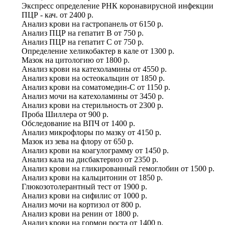
Экспресс определение РНК коронавирусной инфекции
ПЦР - кач.
от
2400 р.
Анализ крови на гастропанель
от
6150 р.
Анализ ПЦР на гепатит B
от
750 р.
Анализ ПЦР на гепатит С
от
750 р.
Определение хеликобактер в кале
от
1300 р.
Мазок на цитологию
от
1800 р.
Анализ крови на катехоламины
от
4550 р.
Анализ крови на остеокальцин
от
1850 р.
Анализ крови на соматомедин-С
от
1150 р.
Анализ мочи на катехоламины
от
3450 р.
Анализ крови на стерильность
от
2300 р.
Проба Шиллера
от
900 р.
Обследование на ВПЧ
от
1400 р.
Анализ микрофлоры по мазку
от
4150 р.
Мазок из зева на флору
от
650 р.
Анализ крови на коагулограмму
от
1450 р.
Анализ кала на дисбактериоз
от
2350 р.
Анализ крови на гликированный гемоглобин
от
1500 р.
Анализ крови на кальцитонин
от
1850 р.
Глюкозотолерантный тест
от
1900 р.
Анализ крови на сифилис
от
1000 р.
Анализ мочи на кортизол
от
800 р.
Анализ крови на ренин
от
1800 р.
Анализ крови на гормон роста
от
1400 р.