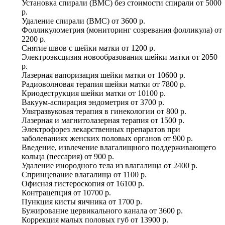
Установка спирали (ВМС) без стоимости спирали
от
5000
р.
Удаление спирали (ВМС)
от
3600 р.
Фолликулометрия (мониторинг созревания фолликула)
от
2200 р.
Снятие швов с шейки матки
от
1200 р.
Электроэксцизия новообразования шейки матки
от
2050
р.
Лазерная вапоризация шейки матки
от
10600 р.
Радиоволновая терапия шейки матки
от
7800 р.
Криодеструкция шейки матки
от
10100 р.
Вакуум-аспирация эндометрия
от
3700 р.
Ультразвуковая терапия в гинекологии
от
800 р.
Лазерная и магнитолазерная терапия
от
1500 р.
Электрофорез лекарственных препаратов при
заболеваниях женских половых органов
от
900 р.
Введение, извлечение влагалищного поддерживающего
кольца (пессария)
от
900 р.
Удаление инородного тела из влагалища
от
2400 р.
Спринцевание влагалища
от
1100 р.
Офисная гистероскопия
от
16100 р.
Контрацепция
от
10700 р.
Пункция кисты яичника
от
1700 р.
Бужирование цервикального канала
от
3600 р.
Коррекция малых половых губ
от
13900 р.