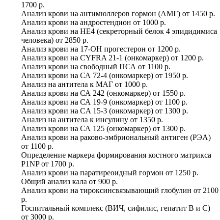
1700 р.
Анализ крови на антимюллеров гормон (АМГ)
от
1450 р.
Анализ крови на андростендион
от
1000 р.
Анализ крови на HE4 (секреторный белок 4 эпидидимиса
человека)
от
2850 р.
Анализ крови на 17-ОН прогестерон
от
1200 р.
Анализ крови на CYFRA 21-1 (онкомаркер)
от
1200 р.
Анализ крови на свободный ПСА
от
1100 р.
Анализ крови на СА 72-4 (онкомаркер)
от
1950 р.
Анализ на антитела к МАГ
от
1000 р.
Анализ крови на СА 242 (онкомаркер)
от
1550 р.
Анализ крови на СА 19-9 (онкомаркер)
от
1100 р.
Анализ крови на CA 15-3 (онкомаркер)
от
1300 р.
Анализ на антитела к инсулину
от
1350 р.
Анализ крови на СА 125 (онкомаркер)
от
1300 р.
Анализ крови на раково-эмбриональный антиген (РЭА)
от
1100 р.
Определение маркера формирования костного матрикса
P1NP
от
1700 р.
Анализ крови на паратиреоидный гормон
от
1250 р.
Общий анализ кала
от
900 р.
Анализ крови на тироксинсвязывающий глобулин
от
2100
р.
Госпитальный комплекс (ВИЧ, сифилис, гепатит В и С)
от
3000 р.