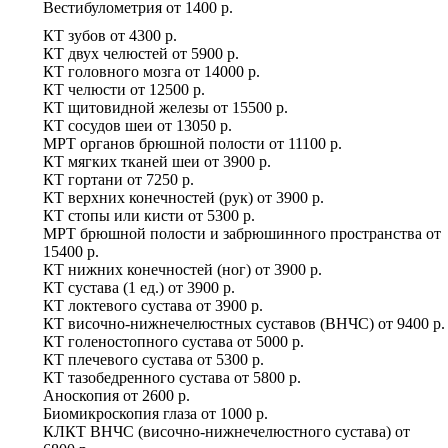
Вестибулометрия
от
1400 р.
КТ зубов
от
4300 р.
КТ двух челюстей
от
5900 р.
КТ головного мозга
от
14000 р.
КТ челюсти
от
12500 р.
КТ щитовидной железы
от
15500 р.
КТ сосудов шеи
от
13050 р.
МРТ органов брюшной полости
от
11100 р.
КТ мягких тканей шеи
от
3900 р.
КТ гортани
от
7250 р.
КТ верхних конечностей (рук)
от
3900 р.
КТ стопы или кисти
от
5300 р.
МРТ брюшной полости и забрюшинного пространства
от
15400 р.
КТ нижних конечностей (ног)
от
3900 р.
КТ сустава (1 ед.)
от
3900 р.
КТ локтевого сустава
от
3900 р.
КТ височно-нижнечелюстных суставов (ВНЧС)
от
9400 р.
КТ голеностопного сустава
от
5000 р.
КТ плечевого сустава
от
5300 р.
КТ тазобедренного сустава
от
5800 р.
Аноскопия
от
2600 р.
Биомикроскопия глаза
от
1000 р.
КЛКТ ВНЧС (височно-нижнечелюстного сустава)
от