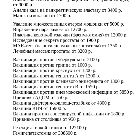
от
9000 р.
Анализ кала на панкреатическую эластазу
от
3400 р.
Мазок на коклюш
от
1700 р.
Удаление множественных атером мошонки
от
5000 р.
Вправление парафимоза
от
12700 р.
Пластика короткой уздечки (френулотомия)
от
12000 р.
Исследование секрета простаты
от
1900 р.
MAR-тест (на антиспермальные антитела)
от
1350 р.
Лечебный массаж простаты
от
3200 р.
Вакцинация против туберкулеза
от
2100 р.
Вакцинация против гриппа
от
1000 р.
Вакцинация против краснухи
от
1200 р.
Вакцинация против гепатита А
от
1300 р.
Вакцинация против клещевого энцефалита
от
1300 р.
Вакцинация против гепатита В
от
1550 р.
Вакцинация против пневмококковой инфекции
от
5850 р.
Прививка АДСМ
от
550 р.
Вакцина дифтерия-коклюш-столбняк
от
4800 р.
Вакцина ВПЧ
от
15900 р.
Вакцина против герпесвирусной инфекции
от
1800 р.
Прививка от столбняка
от
950 р.
Резекция тонкой кишки
от
127100 р.
Гемигепатэктомия
от
308600 р.