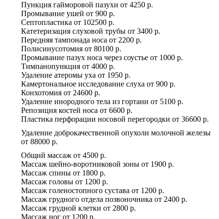
Пункция гайморовой пазухи
от
4250 р.
Промывание ушей
от
900 р.
Септопластика
от
102500 р.
Катетеризация слуховой трубы
от
3400 р.
Передняя тампонада носа
от
2200 р.
Полисинусотомия
от
80100 р.
Промывание пазух носа через соустье
от
1000 р.
Тимпанопункция
от
4000 р.
Удаление атеромы уха
от
1950 р.
Камертональное исследование слуха
от
900 р.
Конхотомия
от
24600 р.
Удаление инородного тела из гортани
от
5100 р.
Репозиция костей носа
от
6600 р.
Пластика перфорации носовой перегородки
от
36600 р.
Удаление доброкачественной опухоли молочной железы
от
88000 р.
Общий массаж
от
4500 р.
Массаж шейно-воротниковой зоны
от
1900 р.
Массаж спины
от
1800 р.
Массаж головы
от
1200 р.
Массаж голеностопного сустава
от
1200 р.
Массаж грудного отдела позвоночника
от
2400 р.
Массаж грудной клетки
от
2800 р.
Массаж ног
от
1200 р.