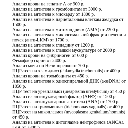
Анализ крови на гепатит А
от
900 р.
Анализ на антитела к тромбоцитам
от
3000 р.
Анализ на антитела к миокарду
от
1800 р.
Анализ на антитела к париетальным клеткам желудка
от
1500 р.
Анализ на антитела к митохондриям (AMA)
от
2200 р.
Анализ на антитела к микросомальной фракции печени и
почек (анти-LKM)
от
1700 р.
Анализ на антитела к глиадину
от
1200 р.
Анализ на антитела к гладкой мускулатуре
от
2000 р.
Анализ крови на фибриноген
от
600 р.
Фемофлор скрин
от
2400 р.
Анализ мочи по Нечипоренко
от
700 р.
ПЦР-тест на хламидиоз (chlamydia trachomatis)
от
400 р.
Анализ крови на тромбоциты
от
450 р.
Анализ на антитела к односпиральной ДНК (a-ssDNA)
от
1850 р.
ПЦР-тест на уреаплазмоз (ureaplasma urealyticum)
от
450 р.
Анализ на антинуклеарный фактор (АНФ)
от
1500 р.
Анализ на антинуклеарные антитела (ANA)
от
1700 р.
ПЦР-тест на трихомониаз (trichomonas vaginalis)
от
400 р.
ПЦР-тест на микоплазмоз (mycoplasma genitalium/hominis)
от
450 р.
Анализ на антитела к цитоплазме нейтрофилов (ANCA),
LgA
от
3800 р.