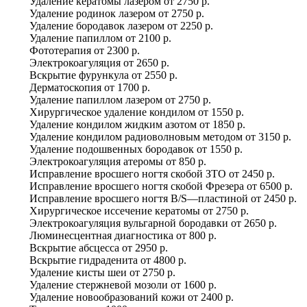
Удаление кератомы лазером
от
2750 р.
Удаление родинок лазером
от
2750 р.
Удаление бородавок лазером
от
2250 р.
Удаление папиллом
от
2100 р.
Фототерапия
от
2300 р.
Электрокоагуляция
от
2650 р.
Вскрытие фурункула
от
2550 р.
Дерматоскопия
от
1700 р.
Удаление папиллом лазером
от
2750 р.
Хирургическое удаление кондилом
от
1550 р.
Удаление кондилом жидким азотом
от
1850 р.
Удаление кондилом радиоволновым методом
от
3150 р.
Удаление подошвенных бородавок
от
1550 р.
Электрокоагуляция атеромы
от
850 р.
Исправление вросшего ногтя скобой ЗТО
от
2450 р.
Исправление вросшего ногтя скобой Фрезера
от
6500 р.
Исправление вросшего ногтя B/S—пластиной
от
2450 р.
Хирургическое иссечение кератомы
от
2750 р.
Электрокоагуляция вульгарной бородавки
от
2650 р.
Люминесцентная диагностика
от
800 р.
Вскрытие абсцесса
от
2950 р.
Вскрытие гидраденита
от
4800 р.
Удаление кисты шеи
от
2750 р.
Удаление стержневой мозоли
от
1600 р.
Удаление новообразований кожи
от
2400 р.