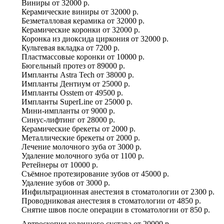
Виниры
от
32000 р.
Керамические виниры
от
32000 р.
Безметалловая керамика
от
32000 р.
Керамические коронки
от
32000 р.
Коронка из диоксида циркония
от
32000 р.
Культевая вкладка
от
7200 р.
Пластмассовые коронки
от
10000 р.
Бюгельный протез
от
89000 р.
Импланты Astra Tech
от
38000 р.
Импланты Дентиум
от
25000 р.
Импланты Osstem
от
49500 р.
Импланты SuperLine
от
25000 р.
Мини-импланты
от
9000 р.
Синус-лифтинг
от
28000 р.
Керамические брекеты
от
2000 р.
Металлические брекеты
от
2000 р.
Лечение молочного зуба
от
3000 р.
Удаление молочного зуба
от
1100 р.
Ретейнеры
от
10000 р.
Съёмное протезирование зубов
от
45000 р.
Удаление зубов
от
3000 р.
Инфильтрационная анестезия в стоматологии
от
2300 р.
Проводниковая анестезия в стоматологии
от
4850 р.
Снятие швов после операции в стоматологии
от
850 р.
Артроскопия коленного сустава
от
20000 р.