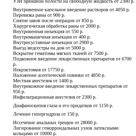
УЗИ брюшной полости на свободную жидкость
от
2300 р.
Внутривенное капельное введение растворов
от
4050 р.
Перевязка раны
от
900 р.
Снятие швов после операции
от
850 р.
Хирургическая обработка раны
от
2000 р.
Внутривенная инъекция
от
550 р.
Внутримышечная инъекция
от
400 р.
Внутрисуставные инъекции
от
2900 р.
Выезд медсестры на дом
от
5000 р.
Вскрытие гематомы мягких тканей
от
7500 р.
Подкожное введение лекарственных препаратов
от
6700
р.
Некрэктомия
от
17750 р.
Наложение асептической повязки
от
4850 р.
Местная анестезия
от
1400 р.
Внутрикожное введение лекарственных препаратов
от
950 р.
Инфильтрационная анестезия
от
2300 р.
Диафаноскопия глаза и его придатков
от
1150 р.
Лечение гипергидроза
от
150 р.
Иссечение анальных трещин
от
28000 р.
Лигирование геморроидальных узлов латексными
кольцами
от
10000 р.