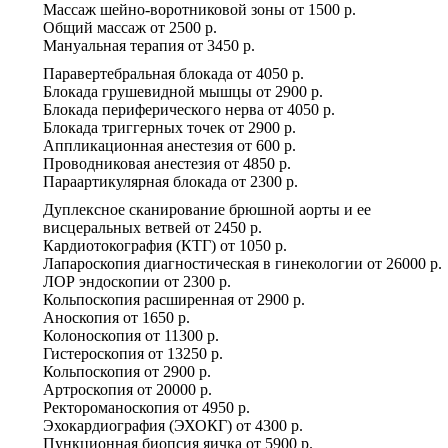
Массаж шейно-воротниковой зоны
от
1500 р.
Общий массаж
от
2500 р.
Мануальная терапия
от
3450 р.
Паравертебральная блокада
от
4050 р.
Блокада грушевидной мышцы
от
2900 р.
Блокада периферического нерва
от
4050 р.
Блокада триггерных точек
от
2900 р.
Аппликационная анестезия
от
600 р.
Проводниковая анестезия
от
4850 р.
Параартикулярная блокада
от
2300 р.
Дуплексное сканирование брюшной аорты и ее
висцеральных ветвей
от
2450 р.
Кардиотокография (КТГ)
от
1050 р.
Лапароскопия диагностическая в гинекологии
от
26000 р.
ЛОР эндоскопии
от
2300 р.
Кольпоскопия расширенная
от
2900 р.
Аноскопия
от
1650 р.
Колоноскопия
от
11300 р.
Гистероскопия
от
13250 р.
Кольпоскопия
от
2900 р.
Артроскопия
от
20000 р.
Ректороманоскопия
от
4950 р.
Эхокардиография (ЭХОКГ)
от
4300 р.
Пункционная биопсия яичка
от
5900 р.