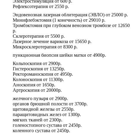
Электростимуляция
от
600 р.
Рефлексотерапия
от
2550 р.
Эндовенозная лазерная облитерация (ЭВЛО)
от
25000 р.
Минифлебэктомия (1 конечность)
от
29010 р.
Тромбэктомия при глубоком венозном тромбозе
от
12650
р.
Склеротерапия
от
5500 р.
Лазерное лечение варикоза
от
15650 р.
Микросклеротерапия
от
8300 р.
пункционная биопсия шейки матки
от
4900р.
Кольпоскопия
от
2900р.
Гистероскопия
от
13250р.
Ректороманоскопия
от
4950р.
Колоноскопия
от
11300р.
Аноскопия
от
1650р.
Артроскопия
от
20000р.
желчного пузыря
от
2900р.
органов брюшной полости
от
3700р.
щитовидной железы
от
2550р.
паращитовидных желез
от
1300р.
мягких тканей
от
2300р.
голеностопного сустава
от
2450р.
коленного сустава
от
2450р.