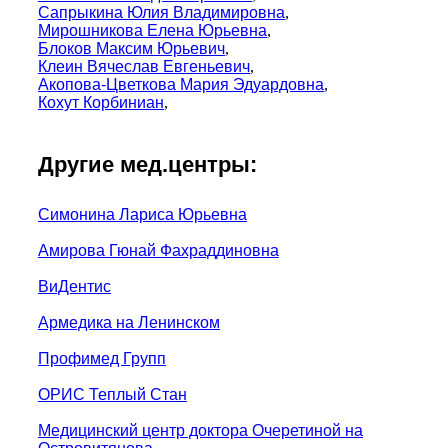
Сапрыкина Юлия Владимировна
,
Мирошникова Елена Юрьевна
,
Блоков Максим Юрьевич
,
Клеин Вячеслав Евгеньевич
,
Акопова-Цветкова Мария Эдуардовна
,
Кохут Корбиниан
,
Другие мед.центры:
Симонина Лариса Юрьевна
Амирова Гюнай Фахраддиновна
ВиДентис
Армедика на Ленинском
Профимед Групп
ОРИС Теплый Стан
Медицинский центр доктора Очеретиной на