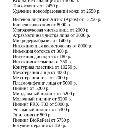
Вскрытие панариция
от
13600 р.
Трихоскопия
от
2450 р.
Удаление новообразований кожи
от
2550 р.
Нитевой лифтинг Аптос (Aptos)
от
13250 р.
Биоревитализация
от
8000 р.
Ультразвуковая чистка лица
от
2000 р.
Атравматичная чистка лица
от
3000 р.
Микродермабразия
от
1400 р.
Инъекционная косметология
от
8000 р.
Инъекция ботокса
от
360 р.
Инъекция диспорта
от
180 р.
Инъекция ксеомина
от
350 р.
Контурная пластика
от
10250 р.
Мезотерапия лица
от
4000 р.
Мезотерапия тела
от
2000 р.
Плазмолифтинг лица
от
5000 р.
Пилинг
от
5200 р.
Миндальный пилинг
от
5200 р.
Молочный пилинг
от
5200 р.
Пилинг PRX-T33
от
5000 р.
Энзимный пилинг
от
5300 р.
Эпиляция
от
800 р.
Пилинг BioRePeel
от
5750 р.
Ботулинотерапия
от
450 р.