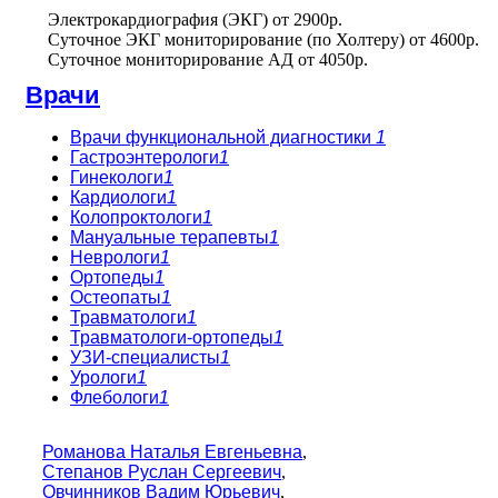
Электрокардиография (ЭКГ)
от
2900р.
Суточное ЭКГ мониторирование (по Холтеру)
от
4600р.
Суточное мониторирование АД
от
4050р.
Врачи
Врачи функциональной диагностики
1
Гастроэнтерологи
1
Гинекологи
1
Кардиологи
1
Колопроктологи
1
Мануальные терапевты
1
Неврологи
1
Ортопеды
1
Остеопаты
1
Травматологи
1
Травматологи-ортопеды
1
УЗИ-специалисты
1
Урологи
1
Флебологи
1
Романова Наталья Евгеньевна
,
Степанов Руслан Сергеевич
,
Овчинников Вадим Юрьевич
,