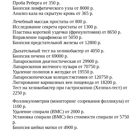
Проба Реберга
от
350 р.
Биопсия лимфатического узла
от
8000 р.
Анализ кала на скрытую кровь
от
365 р.
Лечебный массаж простаты
от
800 р.
Исследование секрета простаты
от
1300 р.
Пластика короткой уздечки (френулотомия)
от
8650 р.
Вправление парафимоза
от
5050 р.
Биопсия предстательной железы
от
12800 р.
Дыхательный тест на хеликобактер
от
4050 р.
Биопсия печени
от
69000 р.
Лапароскопия диагностическая
от
29900 р.
Лапароскопия желчного пузыря
от
70750 р.
Удаление полипов в желудке
от
19550 р.
Лапароскопическая холецистэктомия
от
120750 р.
Лигирование варикозных вен пищевода
от
18200 р.
Тест на хеликобактер при гастроскопии (Хелпил-тест)
от
2250 р.
Фолликулометрия (мониторинг созревания фолликула)
от
1100 р.
Удаление спирали (ВМС)
от
2000 р.
Установка спирали (ВМС) без стоимости спирали
от
5750
р.
Биопсия шейки матки
от
4900 р.