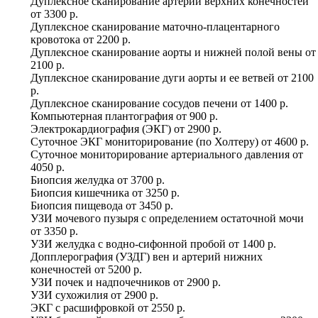
Дуплексное сканирование артерий верхних конечностей
от
3300 р.
Дуплексное сканирование маточно-плацентарного
кровотока
от
2200 р.
Дуплексное сканирование аорты и нижней полой вены
от
2100 р.
Дуплексное сканирование дуги аорты и ее ветвей
от
2100
р.
Дуплексное сканирование сосудов печени
от
1400 р.
Компьютерная плантография
от
900 р.
Электрокардиография (ЭКГ)
от
2900 р.
Суточное ЭКГ мониторирование (по Холтеру)
от
4600 р.
Суточное мониторирование артериального давления
от
4050 р.
Биопсия желудка
от
3700 р.
Биопсия кишечника
от
3250 р.
Биопсия пищевода
от
3450 р.
УЗИ мочевого пузыря с определением остаточной мочи
от
3350 р.
УЗИ желудка с водно-сифонной пробой
от
1400 р.
Допплерография (УЗДГ) вен и артерий нижних
конечностей
от
5200 р.
УЗИ почек и надпочечников
от
2900 р.
УЗИ сухожилия
от
2900 р.
ЭКГ с расшифровкой
от
2550 р.