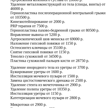
Удаление металлоконструкций из тела (спицы, винты)
от
46000 р.
Герниопластика послеоперационной вентральной грыжи
от
103500 р.
Кинезиотейпирование
от
2000 р.
PRP терапия
от
7500 р.
Герниопластика пахово-бедренной грыжи
от
80500 р.
Вправление вывиха
от
5200 р.
Артроскопический шов мениска
от
69000 р.
Наложение гипсовой повязки
от
1150 р.
Остеосинтез ключицы
от
35100 р.
Снятие гипсовой повязки
от
1150 р.
Тенолиз сухожилий
от
34500 р.
Пластика сухожилий пальцев кисти
от
28750 р.
Удаление инородного тела из уретры
от
3700 р.
Бужирование уретры
от
1600 р.
Инстилляция мочевого пузыря
от
1500 р.
Замена цистостомического дренажа
от
2500 р.
Удаление стента из мочеточника
от
2900 р.
Удаление полипа уретры
от
10350 р.
Инстилляция уретры
от
1150 р.
Катетеризация мочевого пузыря
от
2800 р.
Микротоки
от
2900 р.