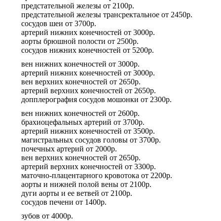
предстательной железы
от
2100р.
предстательной железы трансректальное
от
2450р.
сосудов шеи
от
3700р.
артерий нижних конечностей
от
3000р.
аорты брюшной полости
от
2500р.
сосудов нижних конечностей
от
5200р.
вен нижних конечностей
от
3000р.
артерий нижних конечностей
от
3000р.
вен верхних конечностей
от
2650р.
артерий верхних конечностей
от
2650р.
допплерография сосудов мошонки
от
2300р.
вен нижних конечностей
от
2600р.
брахиоцефальных артерий
от
3700р.
артерий нижних конечностей
от
3500р.
магистральных сосудов головы
от
3700р.
почечных артерий
от
2000р.
вен верхних конечностей
от
2650р.
артерий верхних конечностей
от
3300р.
маточно-плацентарного кровотока
от
2200р.
аорты и нижней полой вены
от
2100р.
дуги аорты и ее ветвей
от
2100р.
сосудов печени
от
1400р.
зубов
от
4000р.