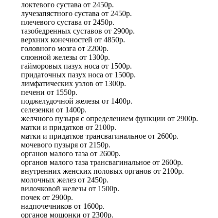
локтевого сустава
от
2450р.
лучезапястного сустава
от
2450р.
плечевого сустава
от
2450р.
тазобедренных суставов
от
2900р.
верхних конечностей
от
4850р.
головного мозга
от
2200р.
слюнной железы
от
1300р.
гайморовых пазух носа
от
1500р.
придаточных пазух носа
от
1500р.
лимфатических узлов
от
1300р.
печени
от
1550р.
поджелудочной железы
от
1400р.
селезенки
от
1400р.
желчного пузыря с определением функции
от
2900р.
матки и придатков
от
2100р.
матки и придатков трансвагинальное
от
2600р.
мочевого пузыря
от
2150р.
органов малого таза
от
2600р.
органов малого таза трансвагинальное
от
2600р.
внутренних женских половых органов
от
2100р.
молочных желез
от
2450р.
вилочковой железы
от
1500р.
почек
от
2900р.
надпочечников
от
1600р.
органов мошонки
от
2300р.