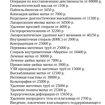
Операция по восстановлению девственности
от
69000 р.
Гинекологический массаж
от
1100 р.
Пайпель-биопсия
от
3450 р.
Конизация шейки матки
от
7000 р.
Раздельное диагностическое выскабливание
от
11500 р.
Лапароскопия миомы матки
от
34500 р.
Удаление вросшей спирали
от
4000 р.
Гистерорезектоскопия
от
32200 р.
Лапароскопическое удаление кист яичников
от
40250 р.
Внутриматочная спираль (ВМС)
от
2000 р.
Контрацепция
от
25000 р.
Перевязка маточных труб
от
25000 р.
Спираль внутриматочная «​Мирена»
от
18400 р.
Лечение матки
от
30000 р.
Лечение шейки матки
от
7000 р.
Прижигание шейки матки
от
3900 р.
УЗИ проходимости маточных труб
от
15000 р.
Выскабливание матки
от
11500 р.
Интимная пластика
от
39000 р.
Кольпорафия
от
25000 р.
Удаление маточных труб
от
25000 р.
Удаление полипа матки
от
25300 р.
Хирургическая дефлорация
от
15650 р.
Удаление инородного тела из влагалища
от
2700 р.
Введение, извлечение влагалищного поддерживающего