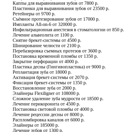
Каппы для выравнивания зубов
от
7800 р.
Пластинки для выравнивания зубов
от
23500 р.
Ретейнеры
от
9700 р.
Съёмное протезирование зубов
от
17000 р.
Импланты All-on-6
от
320000 р.
Инфильтрационная анестезия в стоматологии
от
850 р.
Лечение альвеолита
от
1100 р.
Снятие брекет-системы
от
4500 р.
Шинирование челюсти
от
2100 р.
Перебазировка съемных протезов
от
3600 р.
Постановка временной пломбы
от
1350 р.
Закрытие перфорации
от
4000 р.
Пластика десны (Гингивопластика)
от
9000 р.
Реплантация зуба
от
18000 р.
Активация брекет-системы
от
2070 р.
Фиксация брекет-системы
от
1350 р.
Восстановление зуба
от
2000 р.
Элайнеры Flexiligner
от
108000 р.
Сложное удаление зуба мудрости
от
18500 р.
Лечение перикоронита
от
4500 р.
Постановка световой пломбы
от
4000 р.
Лечение рецессии десны
от
8000 р.
Распломбировка каналов
от
6000 р.
Элайнеры
от
185000 р.
Лечение зубов
от
1300 р.