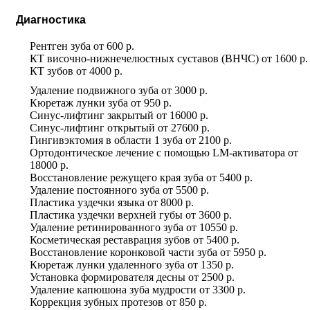
Диагностика
Рентген зуба
от
600 р.
КТ височно-нижнечелюстных суставов (ВНЧС)
от
1600 р.
КТ зубов
от
4000 р.
Удаление подвижного зуба
от
3000 р.
Кюретаж лунки зуба
от
950 р.
Синус-лифтинг закрытый
от
16000 р.
Синус-лифтинг открытый
от
27600 р.
Гингивэктомия в области 1 зуба
от
2100 р.
Ортодонтическое лечение с помощью LM-активатора
от
18000 р.
Восстановление режущего края зуба
от
5400 р.
Удаление постоянного зуба
от
5500 р.
Пластика уздечки языка
от
8000 р.
Пластика уздечки верхней губы
от
3600 р.
Удаление ретинированного зуба
от
10550 р.
Косметическая реставрация зубов
от
5400 р.
Восстановление коронковой части зуба
от
5950 р.
Кюретаж лунки удаленного зуба
от
1350 р.
Установка формирователя десны
от
2500 р.
Удаление капюшона зуба мудрости
от
3300 р.
Коррекция зубных протезов
от
850 р.