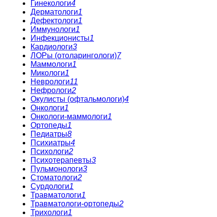
Гинекологи
4
Дерматологи
1
Дефектологи
1
Иммунологи
1
Инфекционисты
1
Кардиологи
3
ЛОРы (отоларингологи)
7
Маммологи
1
Микологи
1
Неврологи
11
Нефрологи
2
Окулисты (офтальмологи)
4
Онкологи
1
Онкологи-маммологи
1
Ортопеды
1
Педиатры
8
Психиатры
4
Психологи
2
Психотерапевты
3
Пульмонологи
3
Стоматологи
2
Сурдологи
1
Травматологи
1
Травматологи-ортопеды
2
Трихологи
1