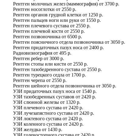
Рентген молочных желез (маммография)
от
3700 р.
Рентген носоглотки
от
2550 р.
Рентген органов грудной клетки
от
1250 р.
Рентген пальцев ноги или руки
от
1550 р.
Рентген плечевого сустава
от
2550 р.
Рентген плечевой кости
от
2550 р.
Рентген позвоночника
от
6500 р.
Рентген поясничного отдела позвоночника
от
3050 р.
Рентген придаточных пазух носа
от
2400 р.
Радиовизиография
от
495 р.
Рентген ребер
от
3000 р.
Рентген стопы или кисти
от
2550 р.
Рентген тазобедренного сустава
от
2550 р.
Рентген турецкого седла
от
1700 р.
Рентген черепа
от
2550 р.
Рентген шейного отдела позвоночника
от
3050 р.
УЗИ придаточных пазух носа
от
1540 р.
УЗИ тазобедренных суставов
от
2420 р.
УЗИ слюнной железы
от
1320 р.
УЗИ плечевого сустава
от
2420 р.
УЗИ лучезапястного сустава
от
2420 р.
УЗИ локтевого сустава
от
2420 р.
УЗИ коленного сустава
от
2420 р.
УЗИ желудка
от
1430 р.
УЗИ голеностопного сустава
от
2420 р.