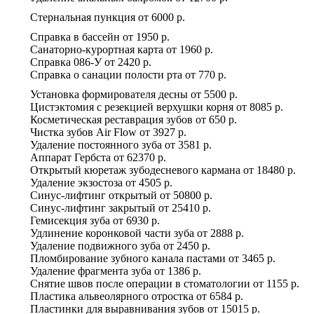
Стернальная пункция
от
6000 р.
Справка в бассейн
от
1950 р.
Санаторно-курортная карта
от
1960 р.
Справка 086-У
от
2420 р.
Справка о санации полости рта
от
770 р.
Установка формирователя десны
от
5500 р.
Цистэктомия с резекцией верхушки корня
от
8085 р.
Косметическая реставрация зубов
от
650 р.
Чистка зубов Air Flow
от
3927 р.
Удаление постоянного зуба
от
3581 р.
Аппарат Гербста
от
62370 р.
Открытый кюретаж зубодесневого кармана
от
18480 р.
Удаление экзостоза
от
4505 р.
Синус-лифтинг открытый
от
50800 р.
Синус-лифтинг закрытый
от
25410 р.
Гемисекция зуба
от
6930 р.
Удлинение коронковой части зуба
от
2888 р.
Удаление подвижного зуба
от
2450 р.
Пломбирование зубного канала пастами
от
3465 р.
Удаление фрагмента зуба
от
1386 р.
Снятие швов после операции в стоматологии
от
1155 р.
Пластика альвеолярного отростка
от
6584 р.
Пластинки для выравнивания зубов
от
15015 р.