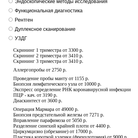
Эндоскопические методы исследования
Функциональная диагностика
Рентген
Дуплексное сканирование
УЗДГ
Скрининг 1 триместра
от
3300 р.
Скрининг 2 триместра
от
3410 р.
Скрининг 3 триместра
от
3410 р.
Аллергопробы
от
2750 р.
Проведение пробы манту
от
1155 р.
Биопсия лимфатического узла
от
10000 р.
Экспресс определение РНК коронавирусной инфекции
ПЦР - кач.
от
3190 р.
Диаскинтест
от
3600 р.
Операция Мармара
от
49000 р.
Биопсия предстательной железы
от
7271 р.
Вправление парафимоза
от
5050 р.
Разделение синехий крайней плоти
от
4400 р.
Циркумцизио (обрезание)
от
17000 р.
Пластика короткой уздечки (френулотомия)
от
9000 р.