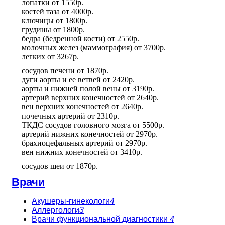
лопатки
от
1550р.
костей таза
от
4000р.
ключицы
от
1800р.
грудины
от
1800р.
бедра (бедренной кости)
от
2550р.
молочных желез (маммография)
от
3700р.
легких
от
3267р.
сосудов печени
от
1870р.
дуги аорты и ее ветвей
от
2420р.
аорты и нижней полой вены
от
3190р.
артерий верхних конечностей
от
2640р.
вен верхних конечностей
от
2640р.
почечных артерий
от
2310р.
ТКДС сосудов головного мозга
от
5500р.
артерий нижних конечностей
от
2970р.
брахиоцефальных артерий
от
2970р.
вен нижних конечностей
от
3410р.
сосудов шеи
от
1870р.
Врачи
Акушеры-гинекологи
4
Аллергологи
3
Врачи функциональной диагностики
4