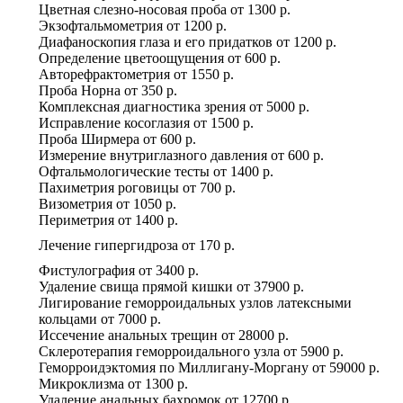
Цветная слезно-носовая проба
от
1300 р.
Экзофтальмометрия
от
1200 р.
Диафаноскопия глаза и его придатков
от
1200 р.
Определение цветоощущения
от
600 р.
Авторефрактометрия
от
1550 р.
Проба Норна
от
350 р.
Комплексная диагностика зрения
от
5000 р.
Исправление косоглазия
от
1500 р.
Проба Ширмера
от
600 р.
Измерение внутриглазного давления
от
600 р.
Офтальмологические тесты
от
1400 р.
Пахиметрия роговицы
от
700 р.
Визометрия
от
1050 р.
Периметрия
от
1400 р.
Лечение гипергидроза
от
170 р.
Фистулография
от
3400 р.
Удаление свища прямой кишки
от
37900 р.
Лигирование геморроидальных узлов латексными
кольцами
от
7000 р.
Иссечение анальных трещин
от
28000 р.
Склеротерапия геморроидального узла
от
5900 р.
Геморроидэктомия по Миллигану-Моргану
от
59000 р.
Микроклизма
от
1300 р.
Удаление анальных бахромок
от
12700 р.