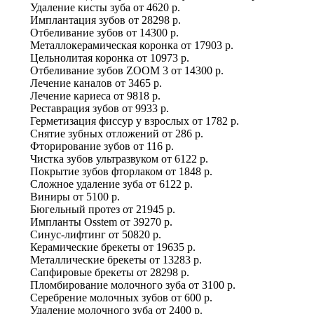
Удаление кисты зуба
от
4620 р.
Имплантация зубов
от
28298 р.
Отбеливание зубов
от
14300 р.
Металлокерамическая коронка
от
17903 р.
Цельнолитая коронка
от
10973 р.
Отбеливание зубов ZOOM 3
от
14300 р.
Лечение каналов
от
3465 р.
Лечение кариеса
от
9818 р.
Реставрация зубов
от
9933 р.
Герметизация фиссур у взрослых
от
1782 р.
Снятие зубных отложений
от
286 р.
Фторирование зубов
от
116 р.
Чистка зубов ультразвуком
от
6122 р.
Покрытие зубов фторлаком
от
1848 р.
Сложное удаление зуба
от
6122 р.
Виниры
от
5100 р.
Бюгельный протез
от
21945 р.
Импланты Osstem
от
39270 р.
Синус-лифтинг
от
50820 р.
Керамические брекеты
от
19635 р.
Металлические брекеты
от
13283 р.
Сапфировые брекеты
от
28298 р.
Пломбирование молочного зуба
от
3100 р.
Серебрение молочных зубов
от
600 р.
Удаление молочного зуба
от
2400 р.