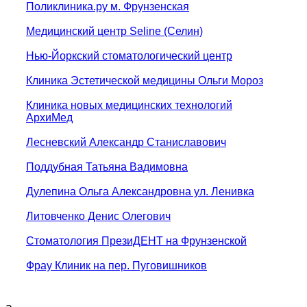
Поликлиника.ру м. Фрунзенская
Медицинский центр Seline (Селин)
Нью-Йоркский стоматологический центр
Клиника Эстетической медицины Ольги Мороз
Клиника новых медицинских технологий
АрхиМед
Лесневский Александр Станиславович
Поддубная Татьяна Вадимовна
Дулепина Ольга Александровна ул. Ленивка
Литовченко Денис Олегович
Стоматология ПрезиДЕНТ на Фрунзенской
Фрау Клиник на пер. Пуговишников