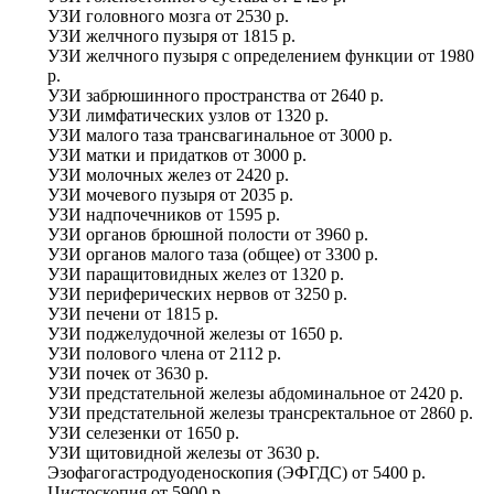
УЗИ головного мозга
от
2530 р.
УЗИ желчного пузыря
от
1815 р.
УЗИ желчного пузыря с определением функции
от
1980
р.
УЗИ забрюшинного пространства
от
2640 р.
УЗИ лимфатических узлов
от
1320 р.
УЗИ малого таза трансвагинальное
от
3000 р.
УЗИ матки и придатков
от
3000 р.
УЗИ молочных желез
от
2420 р.
УЗИ мочевого пузыря
от
2035 р.
УЗИ надпочечников
от
1595 р.
УЗИ органов брюшной полости
от
3960 р.
УЗИ органов малого таза (общее)
от
3300 р.
УЗИ паращитовидных желез
от
1320 р.
УЗИ периферических нервов
от
3250 р.
УЗИ печени
от
1815 р.
УЗИ поджелудочной железы
от
1650 р.
УЗИ полового члена
от
2112 р.
УЗИ почек
от
3630 р.
УЗИ предстательной железы абдоминальное
от
2420 р.
УЗИ предстательной железы трансректальное
от
2860 р.
УЗИ селезенки
от
1650 р.
УЗИ щитовидной железы
от
3630 р.
Эзофагогастродуоденоскопия (ЭФГДС)
от
5400 р.
Цистоскопия
от
5900 р.