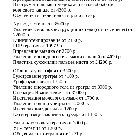
Инструментальная и медикаментозная обработка
корневого канала
от
4300 р.
Обучение гигиене полости рта
от
550 р.
Артродез стопы
от
35000 р.
Удаление металлоконструкций из тела (спицы, винты)
от
22000 р.
Кинезиотейпирование
от
2350 р.
PRP терапия
от
10973 р.
Вправление вывиха
от
2700 р.
Удаление инородного тела мягких тканей
от
4650 р.
Пластика сухожилий пальцев кисти
от
24200 р.
Обзорная урография
от
3500 р.
Бужирование уретры
от
4100 р.
Урофлоуметрия
от
1750 р.
Удаление инородного тела из уретры
от
3900 р.
Операция Иваниссевича
от
35000 р.
Инстилляция мочевого пузыря
от
1700 р.
Удаление полипа уретры
от
12000 р.
Инстилляция уретры
от
1200 р.
Катетеризация мочевого пузыря
от
1350 р.
Ударно-волновая терапия
от
3900 р.
УВЧ-терапия
от
1200 р.
Общая магнитотерапия
от
1271 р.