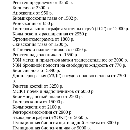
Рентген предплечья
от
3250 р.
Биопсия
от
2300 р.
Аноскопия
от
950 р.
Биомикроскопия глаза
от
1502 р.
Риноскопия
от
650 р.
Гистеросальпингография маточных труб (ГСГ)
от
12900 р.
Кольпоскопия расширенная
от
2950 р.
Ортопантомограмма
от
1800 р.
Скиаскопия глаза
от
1200 р.
КТ почек и надпочечников
от
6050 р.
Рентген надколенника
от
1550 р.
УЗИ матки и придатков матки трансректальное
от
3000 р.
УЗИ брюшной полости на свободную жидкость
от
770 р.
Биопсия носа
от
5390 р.
Допплерография (УЗДГ) сосудов полового члена
от
7300
р.
Рентген костей
от
3250 р.
МСКТ почек и надпочечников
от
6050 р.
Биоимпедансный анализ
от
2500 р.
Гистероскопия
от
15000 р.
Кольпоскопия
от
2100 р.
Ректороманоскопия
от
2900 р.
Эхокардиография (ЭХОКГ)
от
5060 р.
Пункционная биопсия щитовидной железы
от
3000 р.
Пункционная биопсия яичка
от
9000 р.