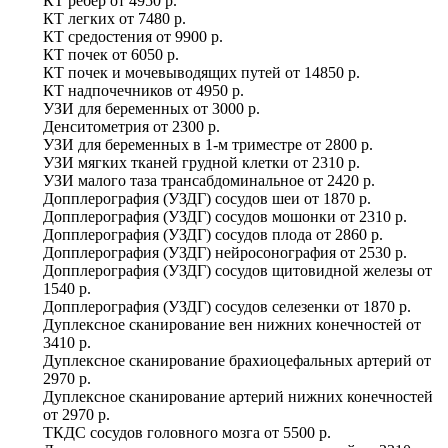
КТ ребер
от
4950 р.
КТ легких
от
7480 р.
КТ средостения
от
9900 р.
КТ почек
от
6050 р.
КТ почек и мочевыводящих путей
от
14850 р.
КТ надпочечников
от
4950 р.
УЗИ для беременных
от
3000 р.
Денситометрия
от
2300 р.
УЗИ для беременных в 1-м триместре
от
2800 р.
УЗИ мягких тканей грудной клетки
от
2310 р.
УЗИ малого таза трансабдоминальное
от
2420 р.
Допплерография (УЗДГ) сосудов шеи
от
1870 р.
Допплерография (УЗДГ) сосудов мошонки
от
2310 р.
Допплерография (УЗДГ) сосудов плода
от
2860 р.
Допплерография (УЗДГ) нейросонография
от
2530 р.
Допплерография (УЗДГ) сосудов щитовидной железы
от
1540 р.
Допплерография (УЗДГ) сосудов селезенки
от
1870 р.
Дуплексное сканирование вен нижних конечностей
от
3410 р.
Дуплексное сканирование брахиоцефальных артерий
от
2970 р.
Дуплексное сканирование артерий нижних конечностей
от
2970 р.
ТКДС сосудов головного мозга
от
5500 р.