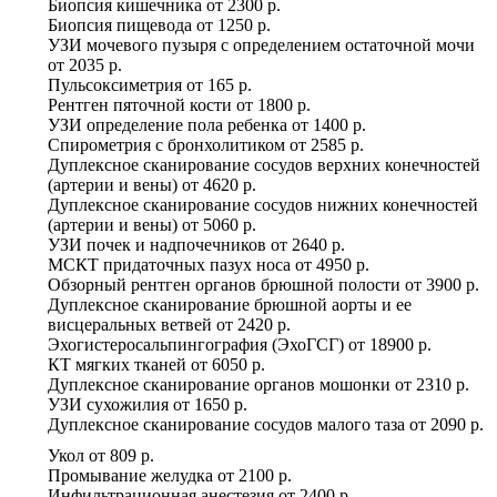
Биопсия кишечника
от
2300 р.
Биопсия пищевода
от
1250 р.
УЗИ мочевого пузыря с определением остаточной мочи
от
2035 р.
Пульсоксиметрия
от
165 р.
Рентген пяточной кости
от
1800 р.
УЗИ определение пола ребенка
от
1400 р.
Спирометрия с бронхолитиком
от
2585 р.
Дуплексное сканирование сосудов верхних конечностей
(артерии и вены)
от
4620 р.
Дуплексное сканирование сосудов нижних конечностей
(артерии и вены)
от
5060 р.
УЗИ почек и надпочечников
от
2640 р.
МСКТ придаточных пазух носа
от
4950 р.
Обзорный рентген органов брюшной полости
от
3900 р.
Дуплексное сканирование брюшной аорты и ее
висцеральных ветвей
от
2420 р.
Эхогистеросальпингография (ЭхоГСГ)
от
18900 р.
КТ мягких тканей
от
6050 р.
Дуплексное сканирование органов мошонки
от
2310 р.
УЗИ сухожилия
от
1650 р.
Дуплексное сканирование сосудов малого таза
от
2090 р.
Укол
от
809 р.
Промывание желудка
от
2100 р.
Инфильтрационная анестезия
от
2400 р.