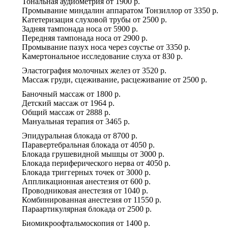
Тональная аудиометрия
от
1900 р.
Промывание миндалин аппаратом Тонзиллор
от
3350 р.
Катетеризация слуховой трубы
от
2500 р.
Задняя тампонада носа
от
5900 р.
Передняя тампонада носа
от
2900 р.
Промывание пазух носа через соустье
от
3350 р.
Камертональное исследование слуха
от
830 р.
Эластография молочных желез
от
3520 р.
Массаж груди, сцеживание, расцеживание
от
2500 р.
Баночный массаж
от
1800 р.
Детский массаж
от
1964 р.
Общий массаж
от
2888 р.
Мануальная терапия
от
3465 р.
Эпидуральная блокада
от
8700 р.
Паравертебральная блокада
от
4050 р.
Блокада грушевидной мышцы
от
3000 р.
Блокада периферического нерва
от
4050 р.
Блокада триггерных точек
от
3000 р.
Аппликационная анестезия
от
600 р.
Проводниковая анестезия
от
1040 р.
Комбинированная анестезия
от
11550 р.
Параартикулярная блокада
от
2500 р.
Биомикроофтальмоскопия
от
1400 р.