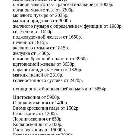
органов малого таза трансвагинальное
от
3000р.
органов малого таза
от
3300р.
мочевого пузыря
от
2035р.
матки и придатков
от
3000р.
желчного пузыря с определением функции
от
1980р.
селезенки
от
1650р.
поджелудочной железы
от
1650р.
печени
от
1815р.
желчного пузыря
от
1815р.
желудка
от
1430р.
органов брюшной полости
от
3960р.
щитовидной железы
от
3630р.
паращитовидных желез
от
1320р.
мягких тканей
от
2310р.
голеностопного сустава
от
2420р.
пункционная биопсия шейки матки
от
5654р.
Цистоскопия
от
5900р.
Офтальмоскопия
от
1400р.
Биомикроскопия глаза
от
1502р.
Скиаскопия
от
1200р.
Ларингоскопия
от
650р.
Кольпоскопия
от
2100р.
Гистероскопия
от
15000р.