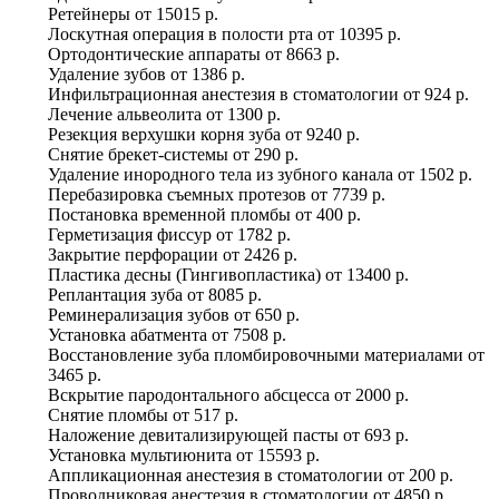
Ретейнеры
от
15015 р.
Лоскутная операция в полости рта
от
10395 р.
Ортодонтические аппараты
от
8663 р.
Удаление зубов
от
1386 р.
Инфильтрационная анестезия в стоматологии
от
924 р.
Лечение альвеолита
от
1300 р.
Резекция верхушки корня зуба
от
9240 р.
Снятие брекет-системы
от
290 р.
Удаление инородного тела из зубного канала
от
1502 р.
Перебазировка съемных протезов
от
7739 р.
Постановка временной пломбы
от
400 р.
Герметизация фиссур
от
1782 р.
Закрытие перфорации
от
2426 р.
Пластика десны (Гингивопластика)
от
13400 р.
Реплантация зуба
от
8085 р.
Реминерализация зубов
от
650 р.
Установка абатмента
от
7508 р.
Восстановление зуба пломбировочными материалами
от
3465 р.
Вскрытие пародонтального абсцесса
от
2000 р.
Снятие пломбы
от
517 р.
Наложение девитализирующей пасты
от
693 р.
Установка мультиюнита
от
15593 р.
Аппликационная анестезия в стоматологии
от
200 р.
Проводниковая анестезия в стоматологии
от
4850 р.