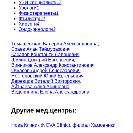
УЗИ-специалисты
7
Урологи
1
Физиотерапевты
1
Фтизиатры
1
Хирурги
4
Эндокринологи
2
Томашевская Валерия Александровна
,
Браев Алан Таймуразович
,
Касапов Константин Иванович
,
Шилин Дмитрий Евгеньевич
,
Винников Александр Константинович
,
Очкасов Андрей Вячеславович
,
Нестеровский Юрий Евгеньевич
,
Деревцов Виталий Викторович
,
Айтбаева Алия Абишевна
,
Веденяпина Елена Александровна
,
Другие мед.центры:
Нова Клиник (NOVA Clinic), филиал Хамовники