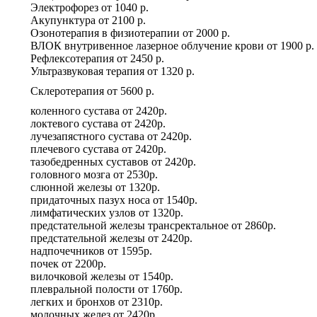
Электрофорез
от
1040 р.
Акупунктура
от
2100 р.
Озонотерапия в физиотерапии
от
2000 р.
ВЛОК внутривенное лазерное облучение крови
от
1900 р.
Рефлексотерапия
от
2450 р.
Ультразвуковая терапия
от
1320 р.
Склеротерапия
от
5600 р.
коленного сустава
от
2420р.
локтевого сустава
от
2420р.
лучезапястного сустава
от
2420р.
плечевого сустава
от
2420р.
тазобедренных суставов
от
2420р.
головного мозга
от
2530р.
слюнной железы
от
1320р.
придаточных пазух носа
от
1540р.
лимфатических узлов
от
1320р.
предстательной железы трансректальное
от
2860р.
предстательной железы
от
2420р.
надпочечников
от
1595р.
почек
от
2200р.
вилочковой железы
от
1540р.
плевральной полости
от
1760р.
легких и бронхов
от
2310р.
молочных желез
от
2420р.