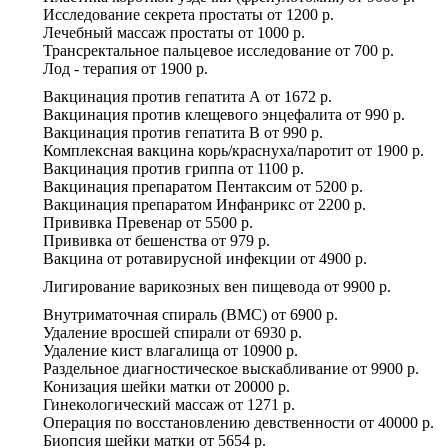
Исследование секрета простаты
от
1200 р.
Лечебный массаж простаты
от
1000 р.
Трансректальное пальцевое исследование
от
700 р.
Лод - терапия
от
1900 р.
Вакцинация против гепатита А
от
1672 р.
Вакцинация против клещевого энцефалита
от
990 р.
Вакцинация против гепатита В
от
990 р.
Комплексная вакцина корь/краснуха/паротит
от
1900 р.
Вакцинация против гриппа
от
1100 р.
Вакцинация препаратом Пентаксим
от
5200 р.
Вакцинация препаратом Инфанрикс
от
2200 р.
Прививка Превенар
от
5500 р.
Прививка от бешенства
от
979 р.
Вакцина от ротавирусной инфекции
от
4900 р.
Лигирование варикозных вен пищевода
от
9900 р.
Внутриматочная спираль (ВМС)
от
6900 р.
Удаление вросшей спирали
от
6930 р.
Удаление кист влагалища
от
10900 р.
Раздельное диагностическое выскабливание
от
9900 р.
Конизация шейки матки
от
20000 р.
Гинекологический массаж
от
1271 р.
Операция по восстановлению девственности
от
40000 р.
Биопсия шейки матки
от
5654 р.