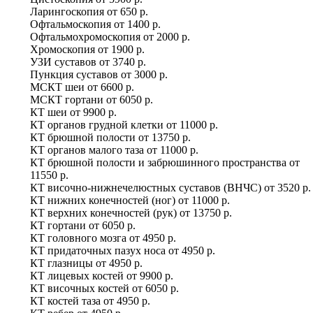
Ларингоскопия
от
650 р.
Офтальмоскопия
от
1400 р.
Офтальмохромоскопия
от
2000 р.
Хромоскопия
от
1900 р.
УЗИ суставов
от
3740 р.
Пункция суставов
от
3000 р.
МСКТ шеи
от
6600 р.
МСКТ гортани
от
6050 р.
КТ шеи
от
9900 р.
КТ органов грудной клетки
от
11000 р.
КТ брюшной полости
от
13750 р.
КТ органов малого таза
от
11000 р.
КТ брюшной полости и забрюшинного пространства
от
11550 р.
КТ височно-нижнечелюстных суставов (ВНЧС)
от
3520 р.
КТ нижних конечностей (ног)
от
11000 р.
КТ верхних конечностей (рук)
от
13750 р.
КТ гортани
от
6050 р.
КТ головного мозга
от
4950 р.
КТ придаточных пазух носа
от
4950 р.
КТ глазницы
от
4950 р.
КТ лицевых костей
от
9900 р.
КТ височных костей
от
6050 р.
КТ костей таза
от
4950 р.