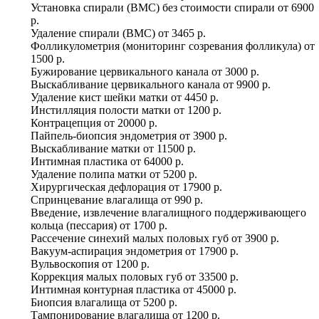
Установка спирали (ВМС) без стоимости спирали
от
6900
р.
Удаление спирали (ВМС)
от
3465 р.
Фолликулометрия (мониторинг созревания фолликула)
от
1500 р.
Бужирование цервикального канала
от
3000 р.
Выскабливание цервикального канала
от
9900 р.
Удаление кист шейки матки
от
4450 р.
Инстилляция полости матки
от
1200 р.
Контрацепция
от
20000 р.
Пайпель-биопсия эндометрия
от
3900 р.
Выскабливание матки
от
11500 р.
Интимная пластика
от
64000 р.
Удаление полипа матки
от
5200 р.
Хирургическая дефлорация
от
17900 р.
Спринцевание влагалища
от
990 р.
Введение, извлечение влагалищного поддерживающего
кольца (пессария)
от
1700 р.
Рассечение синехий малых половых губ
от
3900 р.
Вакуум-аспирация эндометрия
от
17900 р.
Вульвоскопия
от
1200 р.
Коррекция малых половых губ
от
33500 р.
Интимная контурная пластика
от
45000 р.
Биопсия влагалища
от
5200 р.
Тампонирование влагалища
от
1200 р.