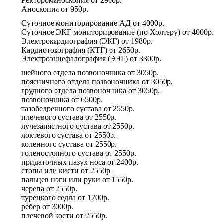
Ректороманоскопия
от
2900р.
Аноскопия
от
950р.
Суточное мониторирование АД
от
4000р.
Суточное ЭКГ мониторирование (по Холтеру)
от
4000р.
Электрокардиография (ЭКГ)
от
1980р.
Кардиотокография (КТГ)
от
2650р.
Электроэнцефалография (ЭЭГ)
от
3300р.
шейного отдела позвоночника
от
3050р.
поясничного отдела позвоночника
от
3050р.
грудного отдела позвоночника
от
3050р.
позвоночника
от
6500р.
тазобедренного сустава
от
2550р.
плечевого сустава
от
2550р.
лучезапястного сустава
от
2550р.
локтевого сустава
от
2550р.
коленного сустава
от
2550р.
голеностопного сустава
от
2550р.
придаточных пазух носа
от
2400р.
стопы или кисти
от
2550р.
пальцев ноги или руки
от
1550р.
черепа
от
2550р.
турецкого седла
от
1700р.
ребер
от
3000р.
плечевой кости
от
2550р.