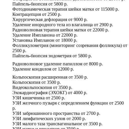
Пайпель-биопсия
от
5800 р.
Фотодинамическая терапия шейки матки
от
115000 р.
Контрацепция
от
2500 р.
Хирургическая дефлорация
от
9000 р.
Удаление инородного тела из влагалища
от
2900 р.
Радиоволновая терапия шейки матки
от
22000 р.
Удаление Импланона
от
22000 р.
Установка Импланон
от
18000 р.
Фолликулометрия (мониторинг созревания фолликула)
от
2500 р.
Пайпель-биопсия эндометрия
от
5800 р.
Радиоволновое удаление папиллом
от
8000 р.
Удаление кондилом
от
12000 р.
Кольпоскопия расширенная
от
3500 р.
Кольпоскопия
от
3500 р.
Видеокольпоскопия
от
3500 р.
Эхокардиография (ЭХОКГ)
от
4000 р.
УЗИ кишечника
от
2500 р.
УЗИ желчного пузыря с определением функции
от
2500
р.
УЗИ забрюшинного пространства
от
2700 р.
УЗИ лимфатических узлов
от
2000 р.
УЗИ малого таза трансвагинальное
от
3500 р.
УЗИ матки и придатков
от
3500 р.