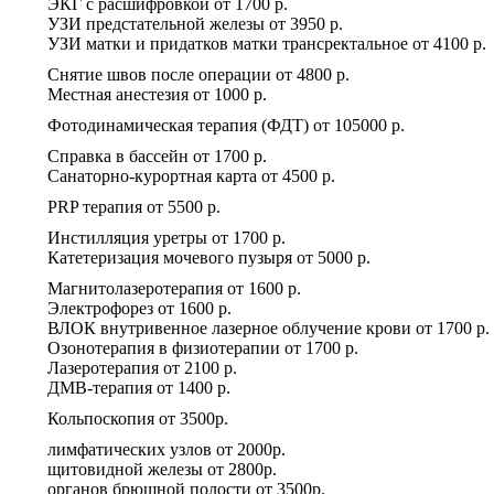
ЭКГ с расшифровкой
от
1700 р.
УЗИ предстательной железы
от
3950 р.
УЗИ матки и придатков матки трансректальное
от
4100 р.
Снятие швов после операции
от
4800 р.
Местная анестезия
от
1000 р.
Фотодинамическая терапия (ФДТ)
от
105000 р.
Справка в бассейн
от
1700 р.
Санаторно-курортная карта
от
4500 р.
PRP терапия
от
5500 р.
Инстилляция уретры
от
1700 р.
Катетеризация мочевого пузыря
от
5000 р.
Магнитолазеротерапия
от
1600 р.
Электрофорез
от
1600 р.
ВЛОК внутривенное лазерное облучение крови
от
1700 р.
Озонотерапия в физиотерапии
от
1700 р.
Лазеротерапия
от
2100 р.
ДМВ-терапия
от
1400 р.
Кольпоскопия
от
3500р.
лимфатических узлов
от
2000р.
щитовидной железы
от
2800р.
органов брюшной полости
от
3500р.