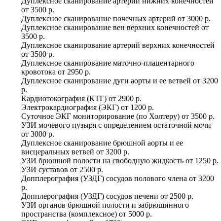
Дуплексное сканирование артерий нижних конечностей
от
3500 р.
Дуплексное сканирование почечных артерий
от
3000 р.
Дуплексное сканирование вен верхних конечностей
от
3500 р.
Дуплексное сканирование артерий верхних конечностей
от
3500 р.
Дуплексное сканирование маточно-плацентарного
кровотока
от
2950 р.
Дуплексное сканирование дуги аорты и ее ветвей
от
3200
р.
Кардиотокография (КТГ)
от
2900 р.
Электрокардиография (ЭКГ)
от
1200 р.
Суточное ЭКГ мониторирование (по Холтеру)
от
3500 р.
УЗИ мочевого пузыря с определением остаточной мочи
от
3000 р.
Дуплексное сканирование брюшной аорты и ее
висцеральных ветвей
от
3200 р.
УЗИ брюшной полости на свободную жидкость
от
1250 р.
УЗИ суставов
от
2500 р.
Допплерография (УЗДГ) сосудов полового члена
от
3200
р.
Допплерография (УЗДГ) сосудов печени
от
2500 р.
УЗИ органов брюшной полости и забрюшинного
пространства (комплексное)
от
5000 р.