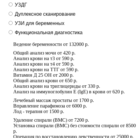
УЗДГ
Дуплексное сканирование
УЗИ для беременных
Функциональная диагностика
Ведение беременности
от
132000 р.
Общий анализ мочи
от
420 р.
Анализ крови на т3
от
590 р.
Анализ крови на т4
от
590 р.
Анализ крови на ТТГ
от
590 р.
Витамин Д 25 ОН
от
2000 р.
Общий анализ крови
от
650 р.
Анализ крови на триглицериды
от
330 р.
Анализ на иммуноглобулин Е (IgE) в крови
от
620 р.
Лечебный массаж простаты
от
1700 р.
Вправление парафимоза
от
6000 р.
Лод - терапия
от
1500 р.
Удаление спирали (ВМС)
от
7200 р.
Установка спирали (ВМС) без стоимости спирали
от
8500
р.
Операция по восстановлению девственности
от
25000 р.