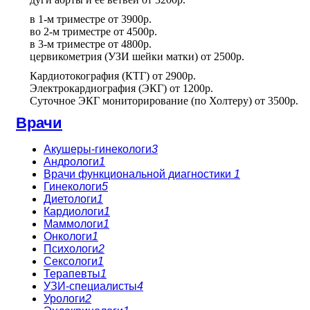
в 1-м триместре
от
3900р.
во 2-м триместре
от
4500р.
в 3-м триместре
от
4800р.
цервикометрия (УЗИ шейки матки)
от
2500р.
Кардиотокография (КТГ)
от
2900р.
Электрокардиография (ЭКГ)
от
1200р.
Суточное ЭКГ мониторирование (по Холтеру)
от
3500р.
Врачи
Акушеры-гинекологи
3
Андрологи
1
Врачи функциональной диагностики
1
Гинекологи
5
Диетологи
1
Кардиологи
1
Маммологи
1
Онкологи
1
Психологи
2
Сексологи
1
Терапевты
1
УЗИ-специалисты
4
Урологи
2