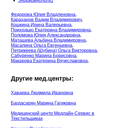
Эндокринологи
1
Федорова Юлия Владленовна
,
Караханов Вадим Владимирович
,
Кошкина Ирина Валерьевна
,
Приходько Екатерина Владимировна
,
Поломова Юлия Александровна
,
Маташева Альбина Владимировна
,
Масалина Ольга Евгеньевна
,
Петрикеева (Шубина) Ольга Викторовна
,
Сабуренко Марина Борисовна
,
Макарова Екатерина Вячеславовна
,
Другие мед.центры:
Хаваева Людмила Ивановна
Багдасарян Марина Гагиковна
Медицинский центр Медлайн-Сервис в
Текстильщиках