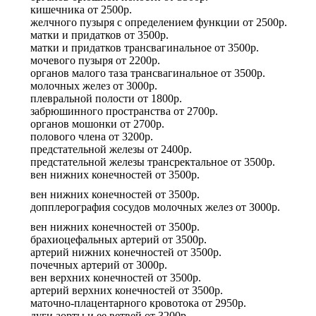
кишечника
от
2500р.
желчного пузыря с определением функции
от
2500р.
матки и придатков
от
3500р.
матки и придатков трансвагинальное
от
3500р.
мочевого пузыря
от
2200р.
органов малого таза трансвагинальное
от
3500р.
молочных желез
от
3000р.
плевральной полости
от
1800р.
забрюшинного пространства
от
2700р.
органов мошонки
от
2700р.
полового члена
от
3200р.
предстательной железы
от
2400р.
предстательной железы трансректальное
от
3500р.
вен нижних конечностей
от
3500р.
вен нижних конечностей
от
3500р.
допплерография сосудов молочных желез
от
3000р.
вен нижних конечностей
от
3500р.
брахиоцефальных артерий
от
3500р.
артерий нижних конечностей
от
3500р.
почечных артерий
от
3000р.
вен верхних конечностей
от
3500р.
артерий верхних конечностей
от
3500р.
маточно-плацентарного кровотока
от
2950р.
дуги аорты и ее ветвей
от
3200р.