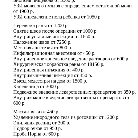
Биопсия пищевода
от
3500 р.
УЗИ мочевого пузыря с определением остаточной мочи
от
1900 р.
УЗИ определение пола ребенка
от
1050 р.
Перевязка раны
от
1200 р.
Снятие швов после операции
от
1000 р.
Внутрисуставные инъекции
от
1650 р.
Наложение швов
от
7250 р.
Местная анестезия
от
800 р.
Инфильтрационная анестезия
от
450 р.
Внутривенное капельное введение растворов
от
600 р.
Хирургическая обработка раны
от
18150 р.
Внутривенная инъекция
от
400 р.
Внутримышечная инъекция
от
350 р.
Выезд медсестры на дом
от
1500 р.
Капельница
от
3000 р.
Подкожное введение лекарственных препаратов
от
350 р.
Внутрикожное введение лекарственных препаратов
от
600 р.
Массаж века
от
450 р.
Удаление инородного тела из роговицы
от
1200 р.
Эпиляция ресниц
от
300 р.
Подбор очков
от
950 р.
Проба Норна
от
600 р.