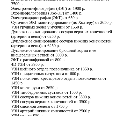
3500 р.
Электроэнцефалография (ЭЭГ)
от
1900 р.
Эхоэнцефалография (Эхо-ЭГ)
от
1400 р.
Электрокардиография (ЭКГ)
от
650 р.
Суточное ЭКГ мониторирование (по Холтеру)
от
2650 р.
УЗИ грудных желез у мужчин
от
1550 р.
Дуплексное сканирование сосудов верхних конечностей
(артерии и вены)
от
6250 р.
Дуплексное сканирование сосудов нижних конечностей
(артерии и вены)
от
6250 р.
Дуплексное сканирование брюшной аорты и ее
висцеральных ветвей
от
3000 р.
ЭКГ с расшифровкой
от
800 р.
4D УЗИ
от
3950 р.
УЗИ шейного отдела позвоночника
от
1350 р.
УЗИ придаточных пазух носа
от
600 р.
УЗИ пояснично-крестцового отдела позвоночника
от
1450 р.
УЗИ кисти руки
от
2650 р.
УЗИ тазобедренных суставов
от
1500 р.
УЗИ сосудов нижних конечностей
от
3500 р.
УЗИ сосудов верхних конечностей
от
3500 р.
УЗИ слюнной железы
от
1750 р.
УЗИ артерий нижних конечностей
от
2500 р.
УЗИ глаз
от
950 р.