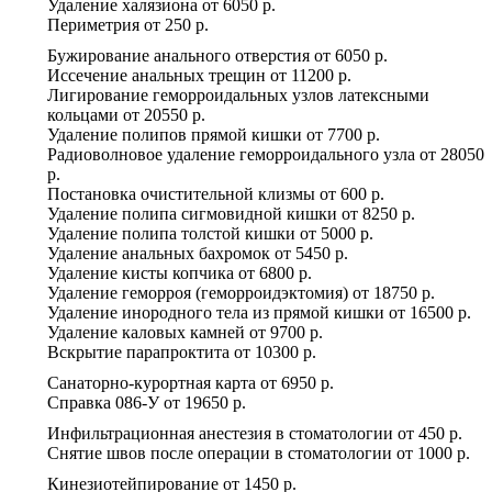
Удаление халязиона
от
6050 р.
Периметрия
от
250 р.
Бужирование анального отверстия
от
6050 р.
Иссечение анальных трещин
от
11200 р.
Лигирование геморроидальных узлов латексными
кольцами
от
20550 р.
Удаление полипов прямой кишки
от
7700 р.
Радиоволновое удаление геморроидального узла
от
28050
р.
Постановка очистительной клизмы
от
600 р.
Удаление полипа сигмовидной кишки
от
8250 р.
Удаление полипа толстой кишки
от
5000 р.
Удаление анальных бахромок
от
5450 р.
Удаление кисты копчика
от
6800 р.
Удаление геморроя (геморроидэктомия)
от
18750 р.
Удаление инородного тела из прямой кишки
от
16500 р.
Удаление каловых камней
от
9700 р.
Вскрытие парапроктита
от
10300 р.
Санаторно-курортная карта
от
6950 р.
Справка 086-У
от
19650 р.
Инфильтрационная анестезия в стоматологии
от
450 р.
Снятие швов после операции в стоматологии
от
1000 р.
Кинезиотейпирование
от
1450 р.