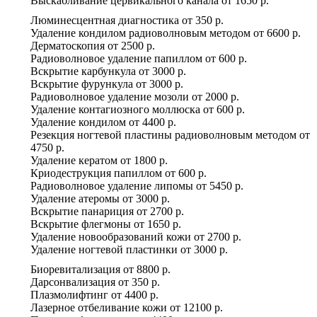
Выскабливание цервикального канала
от
1650 р.
Люминесцентная диагностика
от
350 р.
Удаление кондилом радиоволновым методом
от
6600 р.
Дерматоскопия
от
2500 р.
Радиоволновое удаление папиллом
от
600 р.
Вскрытие карбункула
от
3000 р.
Вскрытие фурункула
от
3000 р.
Радиоволновое удаление мозоли
от
2000 р.
Удаление контагиозного моллюска
от
600 р.
Удаление кондилом
от
4400 р.
Резекция ногтевой пластины радиоволновым методом
от
4750 р.
Удаление кератом
от
1800 р.
Криодеструкция папиллом
от
600 р.
Радиоволновое удаление липомы
от
5450 р.
Удаление атеромы
от
3000 р.
Вскрытие панариция
от
2700 р.
Вскрытие флегмоны
от
1650 р.
Удаление новообразований кожи
от
2700 р.
Удаление ногтевой пластинки
от
3000 р.
Биоревитализация
от
8800 р.
Дарсонвализация
от
350 р.
Плазмолифтинг
от
4400 р.
Лазерное отбеливание кожи
от
12100 р.