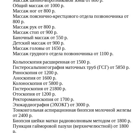
Массаж шейно-воротниковой зоны
от
800 р.
Общий массаж
от
1000 р.
Массаж ног
от
800 р.
Массаж пояснично-крестцового отдела позвоночника
от
800 р.
Массаж рук
от
800 р.
Массаж стоп
от
900 р.
Баночный массаж
от
550 р.
Детский массаж
от
900 р.
Массаж головы
от
1650 р.
Массаж грудного отдела позвоночника
от
1100 р.
Кольпоскопия расширенная
от
1500 р.
Гистеросальпингография маточных труб (ГСГ)
от
5850 р.
Риноскопия
от
1200 р.
Аноскопия
от
1600 р.
Колоноскопия
от
5800 р.
Гистероскопия
от
21800 р.
Отоскопия
от
1200 р.
Ректороманоскопия
от
1700 р.
Эхокардиография (ЭХОКГ)
от
3000 р.
Тонкоигольная аспирационная биопсия молочной железы
от
2400 р.
Биопсия шейки матки радиоволновым методом
от
1800 р.
Пункция гайморовой пазухи (верхнечелюстной)
от
1800
р.