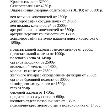
Кроссэктомия
от
32999 р.
Склеротерапия
от
4250 р.
Эндовенозная лазерная облитерация (ЭВЛО)
от
36300 р.
вен верхних конечностей
от
2500р.
допплерография сосудов почек
от
2400р.
вен нижних конечностей
от
3500р.
артерий нижних конечностей
от
3500р.
артерий верхних конечностей
от
3500р.
допплерография маточно-плацентарного кровотока
от
1850р.
предстательной железы трансректальное
от
2800р.
предстательной железы
от
1900р.
полового члена
от
1450р.
органов мошонки
от
2500р.
вилочковой железы
от
1400р.
молочных желез
от
2650р.
желчного пузыря с определением функции
от
2350р.
органов брюшной полости
от
3000р.
тазобедренных суставов
от
1500р.
глаз
от
950р.
слюнной железы
от
1750р.
придаточных пазух носа
от
600р.
шейного отдела позвоночника
от
1350р.
пояснично-крестцового отдела позвоночника
от
1450р.