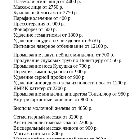
Плазмолифтинг лица
от
4400 р.
Массаж лица
от
2750 р.
Буккальный массаж
от
2750 р.
Парафинолечение
от
400 р.
Прессотерапия
от
900 р.
Фонофорез
от
500 р.
Удаление гемангиомы
от
1800 р.
Удаление сосудистых звездочек
от
3650 р.
Интимное лазерное отбеливание
от
12100 р.
Промывание лакун небных миндалин
от
700 р.
Продувание слуховых труб по Политцеру
от
550 р.
Промывание носа Кукушка
от
700 р.
Передняя тампонада носа
от
900 р.
Удаление серной пробки
от
900 р.
Удаление инородного тела из полости носа
от
1200 р.
ЯМИК-катетер
от
2200 р.
Промывание миндалин аппаратом Тонзиллор
от
950 р.
Внутригортанные вливания
от
800 р.
Биопсия молочной железы
от
4850 р.
Сегментарный массаж
от
3200 р.
Антицеллюлитный массаж
от
2200 р.
Висцеральный массаж живота
от
900 р.
Массаж спины
от
800 р.