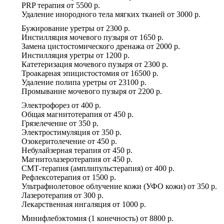
PRP терапия
от
5500 р.
Удаление инородного тела мягких тканей
от
3000 р.
Бужирование уретры
от
2300 р.
Инстилляция мочевого пузыря
от
1650 р.
Замена цистостомического дренажа
от
2000 р.
Инстилляция уретры
от
1200 р.
Катетеризация мочевого пузыря
от
2300 р.
Троакарная эпицистостомия
от
16500 р.
Удаление полипа уретры
от
23100 р.
Промывание мочевого пузыря
от
2200 р.
Электрофорез
от
400 р.
Общая магнитотерапия
от
450 р.
Грязелечение
от
350 р.
Электростимуляция
от
350 р.
Озокеритолечение
от
450 р.
Небулайзерная терапия
от
450 р.
Магнитолазеротерапия
от
450 р.
СМТ-терапия (амплипульстерапия)
от
400 р.
Рефлексотерапия
от
1500 р.
Ультрафиолетовое облучение кожи (УФО кожи)
от
350 р.
Лазеротерапия
от
300 р.
Лекарственная ингаляция
от
1000 р.
Минифлебэктомия (1 конечность)
от
8800 р.