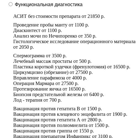
Функциональная диагностика
АСИТ без стоимости препарата
от
21850 р.
Проведение пробы манту
от
1100 р.
Диаскинтест
от
1100 р.
Анализ мочи по Нечипоренко
от
350 р.
Гистологическое исследование операционного материала
от
2050 р.
Спермограмма
от
3500 р.
Лечебный массаж простаты
от
500 р.
Пластика короткой уздечки (френулотомия)
от
16500 р.
Циркумцизио (обрезание)
от
27500 р.
Вправление парафимоза
от
4000 р.
Операция Мармара
от
27500 р.
Протезирование яичка
от
16500 р.
Биопсия предстательной железы
от
6400 р.
Лод - терапия
от
700 р.
Вакцинация против гепатита В
от
1500 р.
Вакцинация против клещевого энцефалита
от
1900 р.
Вакцинация против гепатита А
от
2800 р.
Вакцинация против полиомиелита
от
1500 р.
Вакцинация против гриппа
от
1550 р.
Вакцинация препаратом Инфанрикс
от
3100 р.