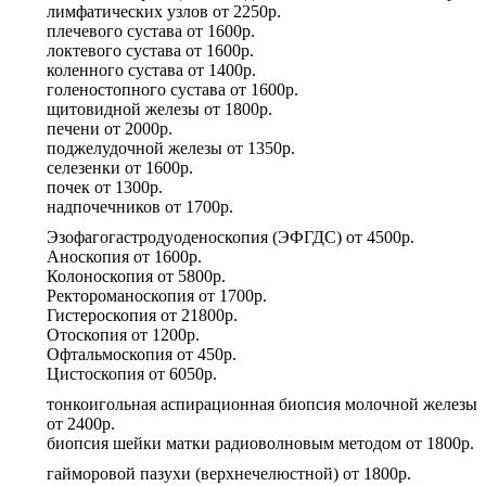
лимфатических узлов
от
2250р.
плечевого сустава
от
1600р.
локтевого сустава
от
1600р.
коленного сустава
от
1400р.
голеностопного сустава
от
1600р.
щитовидной железы
от
1800р.
печени
от
2000р.
поджелудочной железы
от
1350р.
селезенки
от
1600р.
почек
от
1300р.
надпочечников
от
1700р.
Эзофагогастродуоденоскопия (ЭФГДС)
от
4500р.
Аноскопия
от
1600р.
Колоноскопия
от
5800р.
Ректороманоскопия
от
1700р.
Гистероскопия
от
21800р.
Отоскопия
от
1200р.
Офтальмоскопия
от
450р.
Цистоскопия
от
6050р.
тонкоигольная аспирационная биопсия молочной железы
от
2400р.
биопсия шейки матки радиоволновым методом
от
1800р.
гайморовой пазухи (верхнечелюстной)
от
1800р.