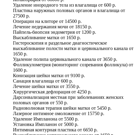
Удаление инородного тела из влагалища
от
600 р.
Пластика наружных половых органов и влагалища
от
27500 р.
Операции на клиторе
от
14500 р.
Лечение недержания мочи
от
18150 р.
Пайпель-биопсия эндометрия
от
1200 р.
Выскабливание матки
от
1650 р.
Гистероскопия и раздельное диагностическое
выскабливание полости матки и цервикального канала
от
1650 р.
Удаление полипа цервикального канала
от
3650 р.
Фолликулометрия (мониторинг созревания фолликула)
от
1600 р.
Конизация шейки матки
от
9100 р.
Санация влагалища
от
600 р.
Лечение шейки матки
от
3550 р.
Хирургическая дефлорация
от
4250 р.
Дарсонвализация местная при заболеваниях женских
половых органов
от
550 р.
Радиоволновая терапия шейки матки
от
5450 р.
Лазерное интимное омоложение
от
15750 р.
Удаление Импланона
от
5500 р.
Установка Импланон
от
5000 р.
Интимная контурная пластика
от
6650 р.