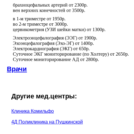
брахиоцефальных артерий
от
2300р.
вен верхних конечностей
от
3500р.
в 1-м триместре
от
1950р.
во 2-м триместре
от
3000р.
цервикометрия (УЗИ шейки матки)
от
1300р.
Электроэнцефалография (ЭЭГ)
от
1900р.
Эхоэнцефалография (Эхо-ЭГ)
от
1400р.
Электрокардиография (ЭКГ)
от
650р.
Суточное ЭКГ мониторирование (по Холтеру)
от
2650р.
Суточное мониторирование АД
от
2800р.
Врачи
Другие мед.центры:
Клиника Комильфо
4Д Поликлиника на Пушкинской