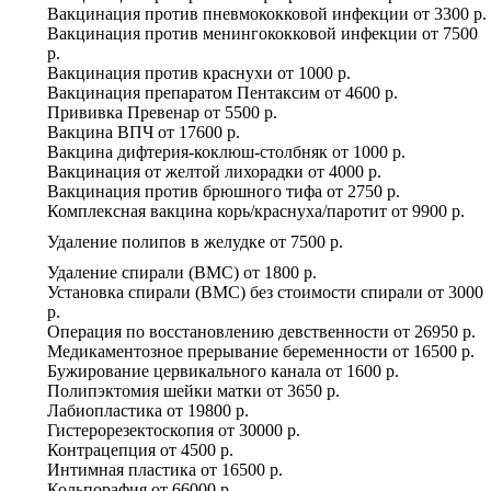
Вакцинация против пневмококковой инфекции
от
3300 р.
Вакцинация против менингококковой инфекции
от
7500
р.
Вакцинация против краснухи
от
1000 р.
Вакцинация препаратом Пентаксим
от
4600 р.
Прививка Превенар
от
5500 р.
Вакцина ВПЧ
от
17600 р.
Вакцина дифтерия-коклюш-столбняк
от
1000 р.
Вакцинация от желтой лихорадки
от
4000 р.
Вакцинация против брюшного тифа
от
2750 р.
Комплексная вакцина корь/краснуха/паротит
от
9900 р.
Удаление полипов в желудке
от
7500 р.
Удаление спирали (ВМС)
от
1800 р.
Установка спирали (ВМС) без стоимости спирали
от
3000
р.
Операция по восстановлению девственности
от
26950 р.
Медикаментозное прерывание беременности
от
16500 р.
Бужирование цервикального канала
от
1600 р.
Полипэктомия шейки матки
от
3650 р.
Лабиопластика
от
19800 р.
Гистерорезектоскопия
от
30000 р.
Контрацепция
от
4500 р.
Интимная пластика
от
16500 р.
Кольпорафия
от
66000 р.