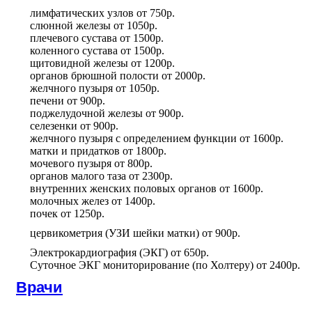
лимфатических узлов
от
750р.
слюнной железы
от
1050р.
плечевого сустава
от
1500р.
коленного сустава
от
1500р.
щитовидной железы
от
1200р.
органов брюшной полости
от
2000р.
желчного пузыря
от
1050р.
печени
от
900р.
поджелудочной железы
от
900р.
селезенки
от
900р.
желчного пузыря с определением функции
от
1600р.
матки и придатков
от
1800р.
мочевого пузыря
от
800р.
органов малого таза
от
2300р.
внутренних женских половых органов
от
1600р.
молочных желез
от
1400р.
почек
от
1250р.
цервикометрия (УЗИ шейки матки)
от
900р.
Электрокардиография (ЭКГ)
от
650р.
Суточное ЭКГ мониторирование (по Холтеру)
от
2400р.
Врачи