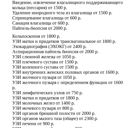
Введение, извлечение влагалищного поддерживающего
кольца (пессария)
от
1500 р.
Удаление инородного тела из влагалища
от
1500 р.
Спринцевание влагалища
от
600 р.
Санация влагалища
от
600 р.
Пайпель-биопсия
от
2000 р.
Кольпоскопия
от
1800 р.
УЗИ матки и придатков трансвагинальное
от
1800 р.
Эхокардиография (ЭХОКГ)
от
2400 р.
Аспирационная пайпель биопсия
от
2000 р.
УЗИ слюнной железы
от
1050 р.
УЗИ плечевого сустава
от
1500 р.
УЗИ коленного сустава
от
1500 р.
УЗИ внутренних женских половых органов
от
1600 р.
УЗИ желчного пузыря
от
1050 р.
УЗИ желчного пузыря с определением функции
от
1600
р.
УЗИ лимфатических узлов
от
750 р.
УЗИ матки и придатков
от
1800 р.
УЗИ молочных желез
от
1400 р.
УЗИ мочевого пузыря
от
800 р.
УЗИ органов брюшной полости
от
2000 р.
УЗИ органов малого таза (общее)
от
2300 р.
УЗИ печени
от
900 р.