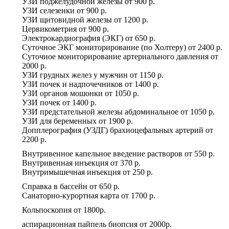
УЗИ поджелудочной железы
от
900 р.
УЗИ селезенки
от
900 р.
УЗИ щитовидной железы
от
1200 р.
Цервикометрия
от
900 р.
Электрокардиография (ЭКГ)
от
650 р.
Суточное ЭКГ мониторирование (по Холтеру)
от
2400 р.
Суточное мониторирование артериального давления
от
2000 р.
УЗИ грудных желез у мужчин
от
1150 р.
УЗИ почек и надпочечников
от
1400 р.
УЗИ органов мошонки
от
1050 р.
УЗИ почек
от
1400 р.
УЗИ предстательной железы абдоминальное
от
1050 р.
УЗИ для беременных
от
1900 р.
Допплерография (УЗДГ) брахиоцефальных артерий
от
2200 р.
Внутривенное капельное введение растворов
от
550 р.
Внутривенная инъекция
от
370 р.
Внутримышечная инъекция
от
250 р.
Справка в бассейн
от
650 р.
Санаторно-курортная карта
от
1700 р.
Кольпоскопия
от
1800р.
аспирационная пайпель биопсия
от
2000р.