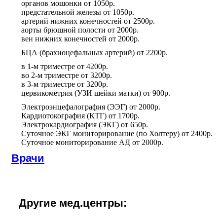
органов мошонки
от
1050р.
предстательной железы
от
1050р.
артерий нижних конечностей
от
2500р.
аорты брюшной полости
от
2000р.
вен нижних конечностей
от
2000р.
БЦА (брахиоцефальных артерий)
от
2200р.
в 1-м триместре
от
4200р.
во 2-м триместре
от
3200р.
в 3-м триместре
от
3200р.
цервикометрия (УЗИ шейки матки)
от
900р.
Электроэнцефалография (ЭЭГ)
от
2000р.
Кардиотокография (КТГ)
от
1700р.
Электрокардиография (ЭКГ)
от
650р.
Суточное ЭКГ мониторирование (по Холтеру)
от
2400р.
Суточное мониторирование АД
от
2000р.
Врачи
Другие мед.центры: