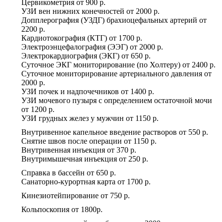
Цервикометрия
от
900 р.
УЗИ вен нижних конечностей
от
2000 р.
Допплерография (УЗДГ) брахиоцефальных артерий
от
2200 р.
Кардиотокография (КТГ)
от
1700 р.
Электроэнцефалография (ЭЭГ)
от
2000 р.
Электрокардиография (ЭКГ)
от
650 р.
Суточное ЭКГ мониторирование (по Холтеру)
от
2400 р.
Суточное мониторирование артериального давления
от
2000 р.
УЗИ почек и надпочечников
от
1400 р.
УЗИ мочевого пузыря с определением остаточной мочи
от
1200 р.
УЗИ грудных желез у мужчин
от
1150 р.
Внутривенное капельное введение растворов
от
550 р.
Снятие швов после операции
от
1150 р.
Внутривенная инъекция
от
370 р.
Внутримышечная инъекция
от
250 р.
Справка в бассейн
от
650 р.
Санаторно-курортная карта
от
1700 р.
Кинезиотейпирование
от
750 р.
Кольпоскопия
от
1800р.