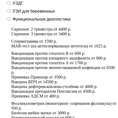
УЗДГ
УЗИ для беременных
Функциональная диагностика
Скрининг 2 триместра
от
4400 р.
Скрининг 3 триместра
от
3400 р.
Спермограмма
от
1590 р.
MAR-тест (на антиспермальные антитела)
от
1025 р.
Вакцинация против гепатита В
от
600 р.
Вакцинация против клещевого энцефалита
от
900 р.
Вакцинация против гепатита А
от
1700 р.
Вакцинация против менингококковой инфекции
от
6500
р.
Прививка Превенар
от
3500 р.
Вакцина ВПЧ
от
14500 р.
Вакцина дифтерия-коклюш-столбняк
от
4000 р.
Вакцинация препаратом Пентаксим
от
4500 р.
Прививка АДСМ
от
400 р.
Фолликулометрия (мониторинг созревания фолликула)
от
950 р.
Биопсия шейки матки
от
3000 р.
Гинекологический массаж
от
600 р.