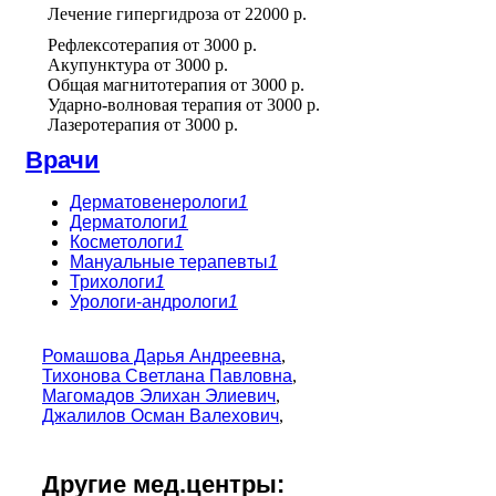
Лечение гипергидроза
от
22000 р.
Рефлексотерапия
от
3000 р.
Акупунктура
от
3000 р.
Общая магнитотерапия
от
3000 р.
Ударно-волновая терапия
от
3000 р.
Лазеротерапия
от
3000 р.
Врачи
Дерматовенерологи
1
Дерматологи
1
Косметологи
1
Мануальные терапевты
1
Трихологи
1
Урологи-андрологи
1
Ромашова Дарья Андреевна
,
Тихонова Светлана Павловна
,
Магомадов Элихан Элиевич
,
Джалилов Осман Валехович
,
Другие мед.центры: