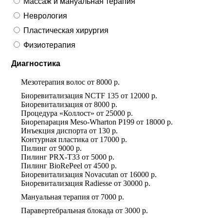
Массаж и мануальная терапия
Неврология
Пластическая хирургия
Физиотерапия
Диагностика
Мезотерапия волос
от
8000 р.
Биоревитализация NCTF 135
от
12000 р.
Биоревитализация
от
8000 р.
Процедура «Коллост»
от
25000 р.
Биорепарация Meso-Wharton P199
от
18000 р.
Инъекция диспорта
от
130 р.
Контурная пластика
от
17000 р.
Пилинг
от
9000 р.
Пилинг PRX-T33
от
5000 р.
Пилинг BioRePeel
от
4500 р.
Биоревитализация Novacutan
от
16000 р.
Биоревитализация Radiesse
от
30000 р.
Мануальная терапия
от
7000 р.
Паравертебральная блокада
от
3000 р.