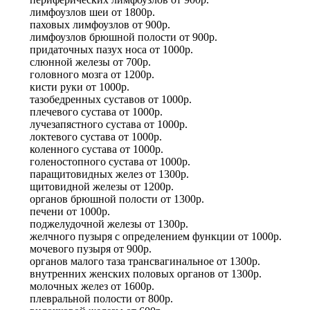
лимфоузлов шеи
от
1800р.
паховых лимфоузлов
от
900р.
лимфоузлов брюшной полости
от
900р.
придаточных пазух носа
от
1000р.
слюнной железы
от
700р.
головного мозга
от
1200р.
кисти руки
от
1000р.
тазобедренных суставов
от
1000р.
плечевого сустава
от
1000р.
лучезапястного сустава
от
1000р.
локтевого сустава
от
1000р.
коленного сустава
от
1000р.
голеностопного сустава
от
1000р.
паращитовидных желез
от
1300р.
щитовидной железы
от
1200р.
органов брюшной полости
от
1300р.
печени
от
1000р.
поджелудочной железы
от
1300р.
желчного пузыря с определением функции
от
1000р.
мочевого пузыря
от
900р.
органов малого таза трансвагинальное
от
1300р.
внутренних женских половых органов
от
1300р.
молочных желез
от
1600р.
плевральной полости
от
800р.