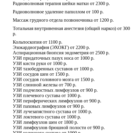
Радиоволновая терапия шейки матки
от
2300 р.
Радиоволновое удаление папиллом
от
100 р.
Массаж грудного отдела позвоночника
от
1200 р.
Тотальная внутривенная анестезия (общий наркоз)
от
300
р.
Кольпоскопия
от
1100 р.
Эхокардиография (ЭХОКГ)
от
2200 р.
Аспирационная биопсия эндометрия
от
2500 р.
УЗИ придаточных пазух носа
от
1000 р.
УЗИ кисти руки
от
1000 р.
УЗИ тазобедренных суставов
от
1000 р.
УЗИ сосудов шеи
от
1500 р.
УЗИ сосудов головного мозга
от
1500 р.
УЗИ слюнной железы
от
700 р.
УЗИ подчелюстных лимфоузлов
от
900 р.
УЗИ плечевого сустава
от
1000 р.
УЗИ периферических лимфоузлов
от
900 р.
УЗИ паховых лимфоузлов
от
900 р.
УЗИ лучезапястного сустава
от
1000 р.
УЗИ локтевого сустава
от
1000 р.
УЗИ лимфоузлов шеи
от
1800 р.
УЗИ лимфоузлов брюшной полости
от
900 р.
УЗИ коленного сустава
от
1000 р.