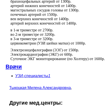
брахиоцефальных артерий
от
1300р.
артерий нижних конечностей
от
1400р.
магистральных сосудов головы
от
1300р.
почечных артерий
от
1500р.
вен верхних конечностей
от
1400р.
артерий верхних конечностей
от
1400р.
в 1-м триместре
от
2700р.
во 2-м триместре
от
3200р.
в 3-м триместре
от
3200р.
цервикометрия (УЗИ шейки матки)
от
1000р.
Электроэнцефалография (ЭЭГ)
от
1500р.
Электрокардиография (ЭКГ)
от
600р.
Суточное ЭКГ мониторирование (по Холтеру)
от
1600р.
Врачи
УЗИ-специалисты
1
Тыкоцкая Милена Александровна
,
Другие мед.центры: