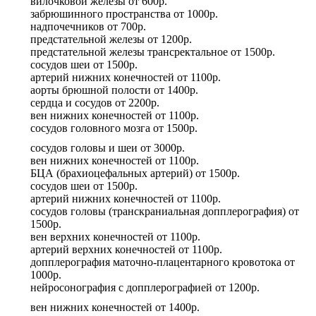
вилочковой железы
от
600р.
забрюшинного пространства
от
1000р.
надпочечников
от
700р.
предстательной железы
от
1200р.
предстательной железы трансректальное
от
1500р.
сосудов шеи
от
1500р.
артерий нижних конечностей
от
1100р.
аорты брюшной полости
от
1400р.
сердца и сосудов
от
2200р.
вен нижних конечностей
от
1100р.
сосудов головного мозга
от
1500р.
сосудов головы и шеи
от
3000р.
вен нижних конечностей
от
1100р.
БЦА (брахиоцефальных артерий)
от
1500р.
сосудов шеи
от
1500р.
артерий нижних конечностей
от
1100р.
сосудов головы (транскраниальная допплерография)
от
1500р.
вен верхних конечностей
от
1100р.
артерий верхних конечностей
от
1100р.
допплерография маточно-плацентарного кровотока
от
1000р.
нейросонография с допплерографией
от
1200р.
вен нижних конечностей
от
1400р.