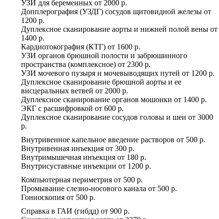
УЗИ для беременных
от
2000 р.
Допплерография (УЗДГ) сосудов щитовидной железы
от
1200 р.
Дуплексное сканирование аорты и нижней полой вены
от
1400 р.
Кардиотокография (КТГ)
от
1600 р.
УЗИ органов брюшной полости и забрюшинного
пространства (комплексное)
от
2300 р.
УЗИ мочевого пузыря и мочевыводящих путей
от
1200 р.
Дуплексное сканирование брюшной аорты и ее
висцеральных ветвей
от
2000 р.
Дуплексное сканирование органов мошонки
от
1400 р.
ЭКГ с расшифровкой
от
600 р.
Дуплексное сканирование сосудов головы и шеи
от
3000
р.
Внутривенное капельное введение растворов
от
500 р.
Внутривенная инъекция
от
300 р.
Внутримышечная инъекция
от
180 р.
Внутрисуставные инъекции
от
1200 р.
Компьютерная периметрия
от
500 р.
Промывание слезно-носового канала
от
500 р.
Гониоскопия
от
500 р.
Справка в ГАИ (гибдд)
от
900 р.