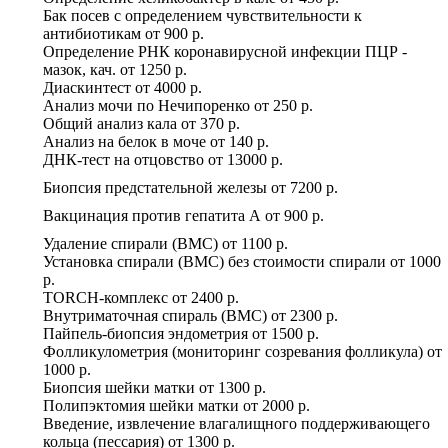
Бак посев с определением чувствительности к
антибиотикам
от
900 р.
Определение РНК коронавирусной инфекции ПЦР -
мазок, кач.
от
1250 р.
Диаскинтест
от
4000 р.
Анализ мочи по Нечипоренко
от
250 р.
Общий анализ кала
от
370 р.
Анализ на белок в моче
от
140 р.
ДНК-тест на отцовство
от
13000 р.
Биопсия предстательной железы
от
7200 р.
Вакцинация против гепатита А
от
900 р.
Удаление спирали (ВМС)
от
1100 р.
Установка спирали (ВМС) без стоимости спирали
от
1000
р.
TORCH-комплекс
от
2400 р.
Внутриматочная спираль (ВМС)
от
2300 р.
Пайпель-биопсия эндометрия
от
1500 р.
Фолликулометрия (мониторинг созревания фолликула)
от
1000 р.
Биопсия шейки матки
от
1300 р.
Полипэктомия шейки матки
от
2000 р.
Введение, извлечение влагалищного поддерживающего
кольца (пессария)
от
1300 р.