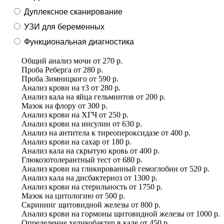
Дуплексное сканирование
УЗИ для беременных
Функциональная диагностика
Общий анализ мочи
от
270 р.
Проба Реберга
от
280 р.
Проба Зимницкого
от
590 р.
Анализ крови на т3
от
280 р.
Анализ кала на яйца гельминтов
от
200 р.
Мазок на флору
от
300 р.
Анализ крови на ХГЧ
от
250 р.
Анализ крови на инсулин
от
630 р.
Анализ на антитела к тиреопероксидазе
от
400 р.
Анализ крови на сахар
от
180 р.
Анализ кала на скрытую кровь
от
400 р.
Глюкозотолерантный тест
от
680 р.
Анализ крови на гликированный гемоглобин
от
520 р.
Анализ кала на дисбактериоз
от
1300 р.
Анализ крови на стерильность
от
1750 р.
Мазок на цитологию
от
500 р.
Скрининг щитовидной железы
от
800 р.
Анализ крови на гормоны щитовидной железы
от
1000 р.
Определение хеликобактер в кале
от
450 р.