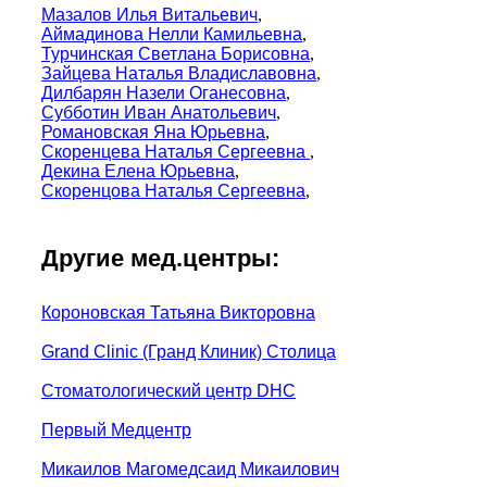
Мазалов Илья Витальевич
,
Аймадинова Нелли Камильевна
,
Турчинская Светлана Борисовна
,
Зайцева Наталья Владиславовна
,
Дилбарян Назели Оганесовна
,
Субботин Иван Анатольевич
,
Романовская Яна Юрьевна
,
Скоренцева Наталья Сергеевна
,
Декина Елена Юрьевна
,
Скоренцова Наталья Сергеевна
,
Другие мед.центры:
Короновская Татьяна Викторовна
Grand Clinic (Гранд Клиник) Cтолица
Стоматологический центр DHC
Первый Медцентр
Микаилов Магомедсаид Микаилович