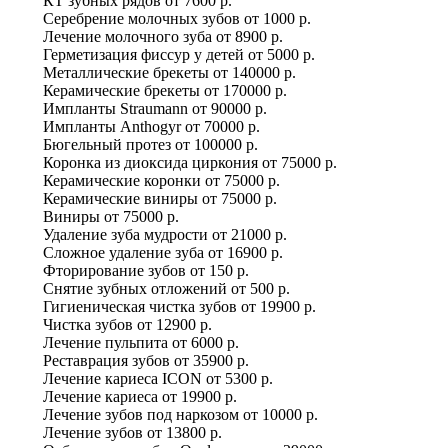
КТ зубных рядов
от
7600 р.
Серебрение молочных зубов
от
1000 р.
Лечение молочного зуба
от
8900 р.
Герметизация фиссур у детей
от
5000 р.
Металлические брекеты
от
140000 р.
Керамические брекеты
от
170000 р.
Импланты Straumann
от
90000 р.
Импланты Anthogyr
от
70000 р.
Бюгельный протез
от
100000 р.
Коронка из диоксида циркония
от
75000 р.
Керамические коронки
от
75000 р.
Керамические виниры
от
75000 р.
Виниры
от
75000 р.
Удаление зуба мудрости
от
21000 р.
Сложное удаление зуба
от
16900 р.
Фторирование зубов
от
150 р.
Снятие зубных отложений
от
500 р.
Гигиеническая чистка зубов
от
19900 р.
Чистка зубов
от
12900 р.
Лечение пульпита
от
6000 р.
Реставрация зубов
от
35900 р.
Лечение кариеса ICON
от
5300 р.
Лечение кариеса
от
19900 р.
Лечение зубов под наркозом
от
10000 р.
Лечение зубов
от
13800 р.