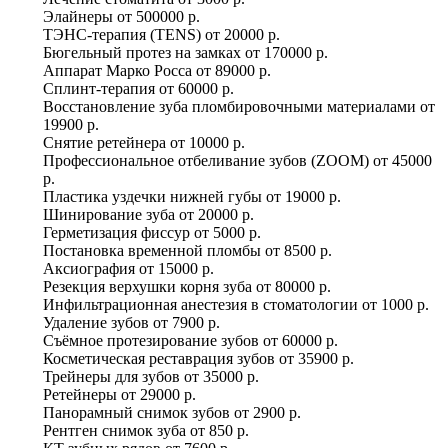
Элайнеры
от
500000 р.
ТЭНС-терапия (TENS)
от
20000 р.
Бюгельный протез на замках
от
170000 р.
Аппарат Марко Росса
от
89000 р.
Сплинт-терапия
от
60000 р.
Восстановление зуба пломбировочными материалами
от
19900 р.
Снятие ретейнера
от
10000 р.
Профессиональное отбеливание зубов (ZOOM)
от
45000
р.
Пластика уздечки нижней губы
от
19000 р.
Шинирование зуба
от
20000 р.
Герметизация фиссур
от
5000 р.
Постановка временной пломбы
от
8500 р.
Аксиография
от
15000 р.
Резекция верхушки корня зуба
от
80000 р.
Инфильтрационная анестезия в стоматологии
от
1000 р.
Удаление зубов
от
7900 р.
Съёмное протезирование зубов
от
60000 р.
Косметическая реставрация зубов
от
35900 р.
Трейнеры для зубов
от
35000 р.
Ретейнеры
от
29000 р.
Панорамный снимок зубов
от
2900 р.
Рентген снимок зуба
от
850 р.