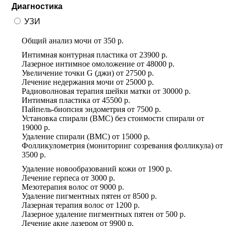
Диагностика
УЗИ
Общий анализ мочи
от
350 р.
Интимная контурная пластика
от
23900 р.
Лазерное интимное омоложение
от
48000 р.
Увеличение точки G (джи)
от
27500 р.
Лечение недержания мочи
от
25000 р.
Радиоволновая терапия шейки матки
от
30000 р.
Интимная пластика
от
45500 р.
Пайпель-биопсия эндометрия
от
7500 р.
Установка спирали (ВМС) без стоимости спирали
от
19000 р.
Удаление спирали (ВМС)
от
15000 р.
Фолликулометрия (мониторинг созревания фолликула)
от
3500 р.
Удаление новообразований кожи
от
1900 р.
Лечение герпеса
от
3000 р.
Мезотерапия волос
от
9000 р.
Удаление пигментных пятен
от
8500 р.
Лазерная терапия волос
от
1200 р.
Лазерное удаление пигментных пятен
от
500 р.
Лечение акне лазером
от
9900 р.