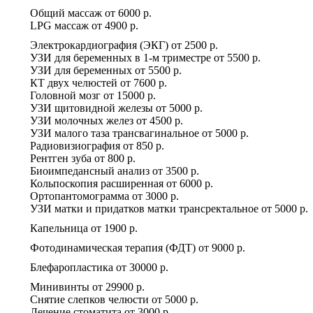
Общий массаж
от
6000 р.
LPG массаж
от
4900 р.
Электрокардиография (ЭКГ)
от
2500 р.
УЗИ для беременных в 1-м триместре
от
5500 р.
УЗИ для беременных
от
5500 р.
КТ двух челюстей
от
7600 р.
Головной мозг
от
15000 р.
УЗИ щитовидной железы
от
5000 р.
УЗИ молочных желез
от
4500 р.
УЗИ малого таза трансвагинальное
от
5000 р.
Радиовизиография
от
850 р.
Рентген зуба
от
800 р.
Биоимпедансный анализ
от
3500 р.
Кольпоскопия расширенная
от
6000 р.
Ортопантомограмма
от
3000 р.
УЗИ матки и придатков матки трансректальное
от
5000 р.
Капельница
от
1900 р.
Фотодинамическая терапия (ФДТ)
от
9000 р.
Блефаропластика
от
30000 р.
Минивинты
от
29900 р.
Снятие слепков челюсти
от
5000 р.
Лечение стоматита
от
3000 р.