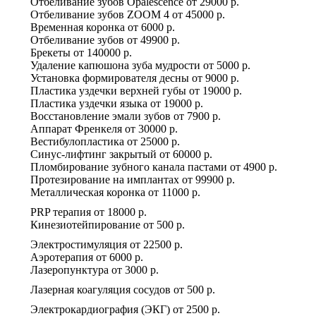
Отбеливание зубов Оpalescence
от
29000 р.
Отбеливание зубов ZOOM 4
от
45000 р.
Временная коронка
от
6000 р.
Отбеливание зубов
от
49900 р.
Брекеты
от
140000 р.
Удаление капюшона зуба мудрости
от
5000 р.
Установка формирователя десны
от
9000 р.
Пластика уздечки верхней губы
от
19000 р.
Пластика уздечки языка
от
19000 р.
Восстановление эмали зубов
от
7900 р.
Аппарат Френкеля
от
30000 р.
Вестибулопластика
от
25000 р.
Синус-лифтинг закрытый
от
60000 р.
Пломбирование зубного канала пастами
от
4900 р.
Протезирование на имплантах
от
99900 р.
Металлическая коронка
от
11000 р.
PRP терапия
от
18000 р.
Кинезиотейпирование
от
500 р.
Электростимуляция
от
22500 р.
Аэротерапия
от
6000 р.
Лазеропунктура
от
3000 р.
Лазерная коагуляция сосудов
от
500 р.
Электрокардиография (ЭКГ)
от
2500 р.