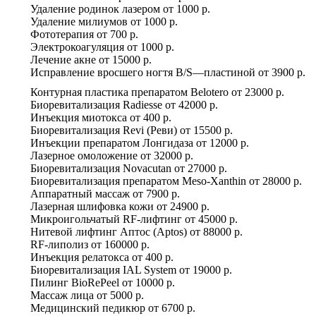
Удаление родинок лазером
от
1000 р.
Удаление милиумов
от
1000 р.
Фототерапия
от
700 р.
Электрокоагуляция
от
1000 р.
Лечение акне
от
15000 р.
Исправление вросшего ногтя B/S—пластиной
от
3900 р.
Контурная пластика препаратом Belotero
от
23000 р.
Биоревитализация Radiesse
от
42000 р.
Инъекция миотокса
от
400 р.
Биоревитализация Revi (Реви)
от
15500 р.
Инъекции препаратом Лонгидаза
от
12000 р.
Лазерное омоложение
от
32000 р.
Биоревитализация Novacutan
от
27000 р.
Биоревитализация препаратом Meso-Xanthin
от
28000 р.
Аппаратный массаж
от
7900 р.
Лазерная шлифовка кожи
от
24900 р.
Микроигольчатый RF-лифтинг
от
45000 р.
Нитевой лифтинг Аптос (Aptos)
от
88000 р.
RF-липолиз
от
160000 р.
Инъекция релатокса
от
400 р.
Биоревитализация IAL System
от
19000 р.
Пилинг BioRePeel
от
10000 р.
Массаж лица
от
5000 р.
Медицинский педикюр
от
6700 р.