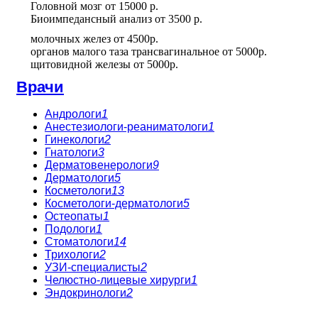
Головной мозг
от
15000 р.
Биоимпедансный анализ
от
3500 р.
молочных желез
от
4500р.
органов малого таза трансвагинальное
от
5000р.
щитовидной железы
от
5000р.
Врачи
Андрологи
1
Анестезиологи-реаниматологи
1
Гинекологи
2
Гнатологи
3
Дерматовенерологи
9
Дерматологи
5
Косметологи
13
Косметологи-дерматологи
5
Остеопаты
1
Подологи
1
Стоматологи
14
Трихологи
2
УЗИ-специалисты
2
Челюстно-лицевые хирурги
1
Эндокринологи
2