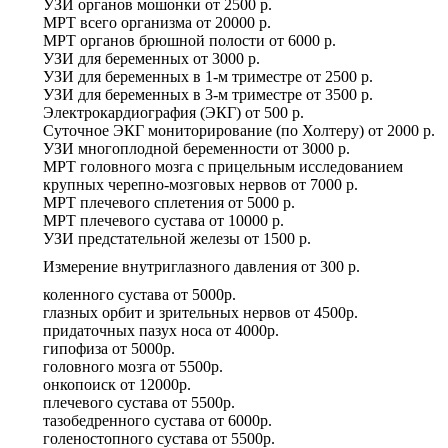
УЗИ органов мошонки
от
2500 р.
МРТ всего организма
от
20000 р.
МРТ органов брюшной полости
от
6000 р.
УЗИ для беременных
от
3000 р.
УЗИ для беременных в 1-м триместре
от
2500 р.
УЗИ для беременных в 3-м триместре
от
3500 р.
Электрокардиография (ЭКГ)
от
500 р.
Суточное ЭКГ мониторирование (по Холтеру)
от
2000 р.
УЗИ многоплодной беременности
от
3000 р.
МРТ головного мозга с прицельным исследованием
крупных черепно-мозговых нервов
от
7000 р.
МРТ плечевого сплетения
от
5000 р.
МРТ плечевого сустава
от
10000 р.
УЗИ предстательной железы
от
1500 р.
Измерение внутриглазного давления
от
300 р.
коленного сустава
от
5000р.
глазных орбит и зрительных нервов
от
4500р.
придаточных пазух носа
от
4000р.
гипофиза
от
5000р.
головного мозга
от
5500р.
онкопоиск
от
12000р.
плечевого сустава
от
5500р.
тазобедренного сустава
от
6000р.
голеностопного сустава
от
5500р.