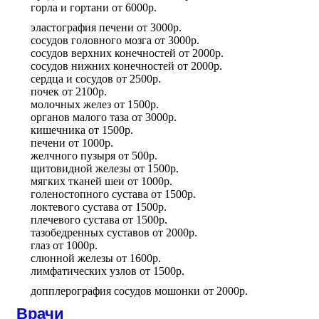
горла и гортани
от
6000р.
эластография печени
от
3000р.
сосудов головного мозга
от
3000р.
сосудов верхних конечностей
от
2000р.
сосудов нижних конечностей
от
2000р.
сердца и сосудов
от
2500р.
почек
от
2100р.
молочных желез
от
1500р.
органов малого таза
от
3000р.
кишечника
от
1500р.
печени
от
1000р.
желчного пузыря
от
500р.
щитовидной железы
от
1500р.
мягких тканей шеи
от
1000р.
голеностопного сустава
от
1500р.
локтевого сустава
от
1500р.
плечевого сустава
от
1500р.
тазобедренных суставов
от
2000р.
глаз
от
1000р.
слюнной железы
от
1600р.
лимфатических узлов
от
1500р.
допплерография сосудов мошонки
от
2000р.
Врачи