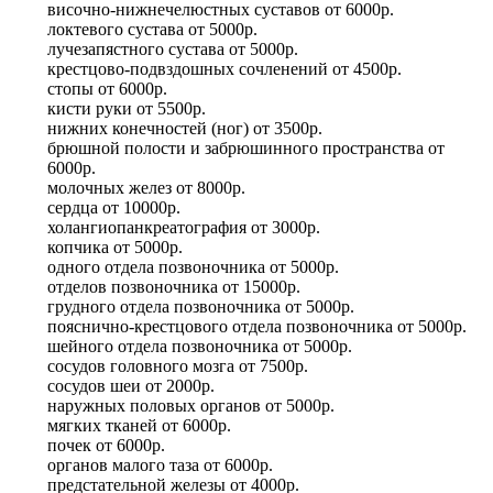
височно-нижнечелюстных суставов
от
6000р.
локтевого сустава
от
5000р.
лучезапястного сустава
от
5000р.
крестцово-подвздошных сочленений
от
4500р.
стопы
от
6000р.
кисти руки
от
5500р.
нижних конечностей (ног)
от
3500р.
брюшной полости и забрюшинного пространства
от
6000р.
молочных желез
от
8000р.
сердца
от
10000р.
холангиопанкреатография
от
3000р.
копчика
от
5000р.
одного отдела позвоночника
от
5000р.
отделов позвоночника
от
15000р.
грудного отдела позвоночника
от
5000р.
пояснично-крестцового отдела позвоночника
от
5000р.
шейного отдела позвоночника
от
5000р.
сосудов головного мозга
от
7500р.
сосудов шеи
от
2000р.
наружных половых органов
от
5000р.
мягких тканей
от
6000р.
почек
от
6000р.
органов малого таза
от
6000р.
предстательной железы
от
4000р.