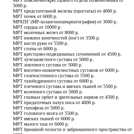
МРТ пояснично-крестцового отдела позвоночника
от
5000 р.
МРТ предстательной железы (простаты)
от
4000 р.
МРТ почек
от
6000 р.
МРХПГ (МР-холангиопанкреатография)
от
3000 р.
МРТ сердца
от
10000 р.
МРТ молочных желез
от
8000 р.
МРТ нижних конечностей (ног)
от
3500 р.
МРТ кисти руки
от
5500 р.
МРТ стопы
от
6000 р.
МРТ крестцово-подвздошных сочленений
от
4500 р.
МРТ лучезапястного сустава
от
5000 р.
МРТ локтевого сустава
от
5000 р.
МРТ височно-нижнечелюстных суставов
от
6000 р.
МРТ голеностопного сустава
от
5500 р.
МРТ тазобедренного сустава
от
6000 р.
МРТ плечевого сустава и мягких тканей
от
5500 р.
МРТ коленного сустава
от
5000 р.
МРТ глазных орбит и зрительных нервов
от
4500 р.
МРТ придаточных пазух носа
от
4000 р.
МРТ гипофиза
от
5000 р.
МРТ головного мозга
от
5500 р.
МРТ мягких тканей
от
6000 р.
МРТ малого таза
от
6000 р.
МРТ брюшной полости и забрюшинного пространства
от