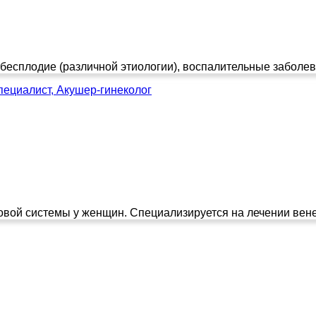
 бесплодие (различной этиологии), воспалительные заболева
пециалист, Акушер-гинеколог
вой системы у женщин. Специализируется на лечении венер