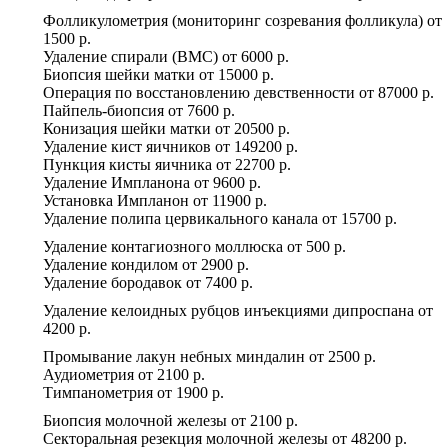
Фолликулометрия (мониторинг созревания фолликула)
от
1500 р.
Удаление спирали (ВМС)
от
6000 р.
Биопсия шейки матки
от
15000 р.
Операция по восстановлению девственности
от
87000 р.
Пайпель-биопсия
от
7600 р.
Конизация шейки матки
от
20500 р.
Удаление кист яичников
от
149200 р.
Пункция кисты яичника
от
22700 р.
Удаление Импланона
от
9600 р.
Установка Импланон
от
11900 р.
Удаление полипа цервикального канала
от
15700 р.
Удаление контагиозного моллюска
от
500 р.
Удаление кондилом
от
2900 р.
Удаление бородавок
от
7400 р.
Удаление келоидных рубцов инъекциями дипроспана
от
4200 р.
Промывание лакун небных миндалин
от
2500 р.
Аудиометрия
от
2100 р.
Тимпанометрия
от
1900 р.
Биопсия молочной железы
от
2100 р.
Секторальная резекция молочной железы
от
48200 р.