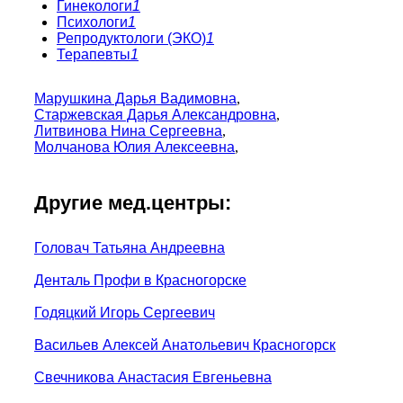
Гинекологи
1
Психологи
1
Репродуктологи (ЭКО)
1
Терапевты
1
Марушкина Дарья Вадимовна
,
Старжевская Дарья Александровна
,
Литвинова Нина Сергеевна
,
Молчанова Юлия Алексеевна
,
Другие мед.центры:
Головач Татьяна Андреевна
Денталь Профи в Красногорске
Годяцкий Игорь Сергеевич
Васильев Алексей Анатольевич Красногорск
Свечникова Анастасия Евгеньевна