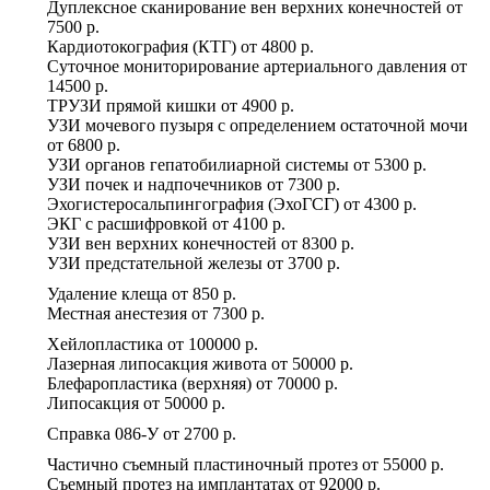
Дуплексное сканирование вен верхних конечностей
от
7500 р.
Кардиотокография (КТГ)
от
4800 р.
Суточное мониторирование артериального давления
от
14500 р.
ТРУЗИ прямой кишки
от
4900 р.
УЗИ мочевого пузыря с определением остаточной мочи
от
6800 р.
УЗИ органов гепатобилиарной системы
от
5300 р.
УЗИ почек и надпочечников
от
7300 р.
Эхогистеросальпингография (ЭхоГСГ)
от
4300 р.
ЭКГ с расшифровкой
от
4100 р.
УЗИ вен верхних конечностей
от
8300 р.
УЗИ предстательной железы
от
3700 р.
Удаление клеща
от
850 р.
Местная анестезия
от
7300 р.
Хейлопластика
от
100000 р.
Лазерная липосакция живота
от
50000 р.
Блефаропластика (верхняя)
от
70000 р.
Липосакция
от
50000 р.
Справка 086-У
от
2700 р.
Частично съемный пластиночный протез
от
55000 р.
Съемный протез на имплантатах
от
92000 р.