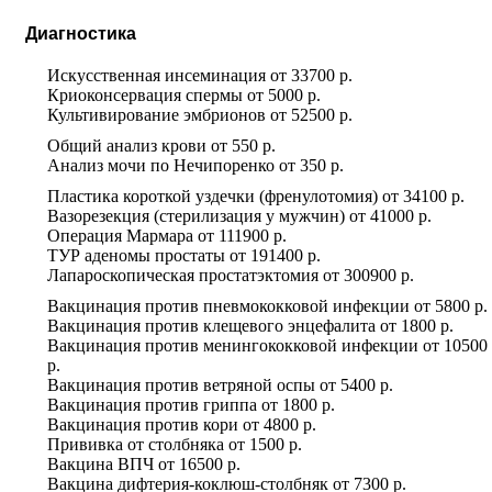
Диагностика
Искусственная инсеминация
от
33700 р.
Криоконсервация спермы
от
5000 р.
Культивирование эмбрионов
от
52500 р.
Общий анализ крови
от
550 р.
Анализ мочи по Нечипоренко
от
350 р.
Пластика короткой уздечки (френулотомия)
от
34100 р.
Вазорезекция (стерилизация у мужчин)
от
41000 р.
Операция Мармара
от
111900 р.
ТУР аденомы простаты
от
191400 р.
Лапароскопическая простатэктомия
от
300900 р.
Вакцинация против пневмококковой инфекции
от
5800 р.
Вакцинация против клещевого энцефалита
от
1800 р.
Вакцинация против менингококковой инфекции
от
10500
р.
Вакцинация против ветряной оспы
от
5400 р.
Вакцинация против гриппа
от
1800 р.
Вакцинация против кори
от
4800 р.
Прививка от столбняка
от
1500 р.
Вакцина ВПЧ
от
16500 р.
Вакцина дифтерия-коклюш-столбняк
от
7300 р.