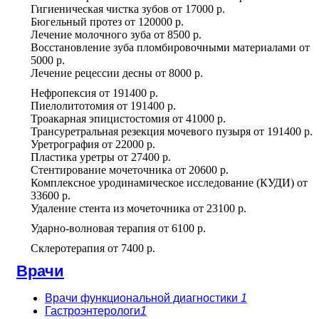
Гигиеническая чистка зубов
от
17000 р.
Бюгельный протез
от
120000 р.
Лечение молочного зуба
от
8500 р.
Восстановление зуба пломбировочными материалами
от
5000 р.
Лечение рецессии десны
от
8000 р.
Нефропексия
от
191400 р.
Пиелолитотомия
от
191400 р.
Троакарная эпицистостомия
от
41000 р.
Трансуретральная резекция мочевого пузыря
от
191400 р.
Уретрография
от
22000 р.
Пластика уретры
от
27400 р.
Стентирование мочеточника
от
20600 р.
Комплексное уродинамическое исследование (КУДИ)
от
33600 р.
Удаление стента из мочеточника
от
23100 р.
Ударно-волновая терапия
от
6100 р.
Склеротерапия
от
7400 р.
Врачи
Врачи функциональной диагностики
1
Гастроэнтерологи
1