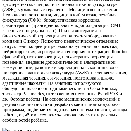
эрготерапевты, специалисты по адаптивной физкультуре
(АФК), музыкальные терапевты. Медицинское отделение:
Неврология, остеопатия, медицинский массаж, лечебная
физкультура (ЛФК), биоакустическая коррекция,
физиотерапия (транскраниальная микрополяризация, СМТ,
лазерные процедуры и др.). При физиотерапии и
биоакустической коррекции используется оборудование
компании Синкор. Психолого-педагогическое отделение:
Запуск речи, коррекция речевых нарушений, логомассаж,
нейрокоррекция, игротерапия, сенсорная интеграция, floortime
(флортайм), психокоррекция, психотерапия, коррекция
поведения, введение дополнительной и альтернативной
коммуникации, развитие и коррекция навыков пищевого
поведения, адаптивная физкультура (АФК), песочная терапия,
музыкальная терапия, арт-терапия, подготовка к школе,
адаптивные шахматы. На занятиях используются
оборудования: сенсорно-динамический зал Сова-Нянька,
тренажер Balametrics, интерактивня песочница iSandBOX и
др. Формат работы: На основе медицинских заключений и
результатов диагностики разрабатывается индивидуальная
программа, подбирается подходящая система занятий, методы
работы, с учётом всех психо-физиологических и речевых
особенностей ребёнка.