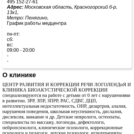
495 152-27-61
Адрес:
Московская область, Красногорский б-р,
13к1,
Метро:
Пенягино,
График работы медцентра
пн-пт:
сб:
вс:
09:00 - 20:00
-
-
О клинике
ЦЕНТР РАЗВИТИЯ И КОРРЕКЦИИ РЕЧИ ЛОГОЛЕНДиЯ И
КЛИНИКА БИОАКУСТИЧЕСКОЙ КОРРЕКЦИИ
специализируются на работе с детьми от 0 лет с нарушениями
в развитии. ЗРР, ЗПР, ЗПРР, РАС, СДВГ, ДЦП,
интеллектуальная недостаточность, ОНР, дизартрия, алалия,
нарушения поведения, школьная неуспешность, дислалия,
дислексия, заикание и др. Детские неврологи, остеопаты,
специалисты по массажу, логопеды, дефектологи,
нейропсихологи, клинические психологи, коррекционные
психологи и педагоги, детские психологи, игротерапевты,