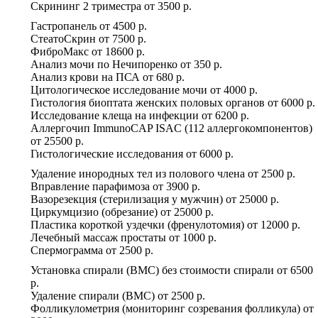
Скрининг 2 триместра
от
3500 р.
Гастропанель
от
4500 р.
СтеатоСкрин
от
7500 р.
ФиброМакс
от
18600 р.
Анализ мочи по Нечипоренко
от
350 р.
Анализ крови на ПСА
от
680 р.
Цитологическое исследование мочи
от
4000 р.
Гистология биоптата женских половых органов
от
6000 р.
Исследование клеща на инфекции
от
6200 р.
Аллергочип ImmunoCAP ISAC (112 аллергокомпонентов)
от
25500 р.
Гистологические исследования
от
6000 р.
Удаление инородных тел из полового члена
от
2500 р.
Вправление парафимоза
от
3900 р.
Вазорезекция (стерилизация у мужчин)
от
25000 р.
Циркумцизио (обрезание)
от
25000 р.
Пластика короткой уздечки (френулотомия)
от
12000 р.
Лечебный массаж простаты
от
1000 р.
Спермограмма
от
2500 р.
Установка спирали (ВМС) без стоимости спирали
от
6500
р.
Удаление спирали (ВМС)
от
2500 р.
Фолликулометрия (мониторинг созревания фолликула)
от