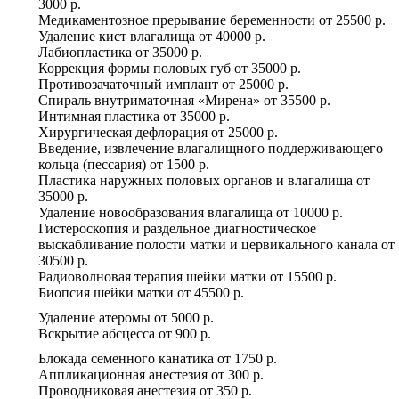
3000 р.
Медикаментозное прерывание беременности
от
25500 р.
Удаление кист влагалища
от
40000 р.
Лабиопластика
от
35000 р.
Коррекция формы половых губ
от
35000 р.
Противозачаточный имплант
от
25000 р.
Спираль внутриматочная «​Мирена»
от
35500 р.
Интимная пластика
от
35000 р.
Хирургическая дефлорация
от
25000 р.
Введение, извлечение влагалищного поддерживающего
кольца (пессария)
от
1500 р.
Пластика наружных половых органов и влагалища
от
35000 р.
Удаление новообразования влагалища
от
10000 р.
Гистероскопия и раздельное диагностическое
выскабливание полости матки и цервикального канала
от
30500 р.
Радиоволновая терапия шейки матки
от
15500 р.
Биопсия шейки матки
от
45500 р.
Удаление атеромы
от
5000 р.
Вскрытие абсцесса
от
900 р.
Блокада семенного канатика
от
1750 р.
Аппликационная анестезия
от
300 р.
Проводниковая анестезия
от
350 р.