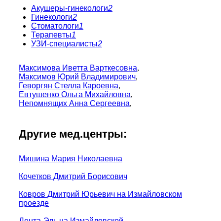
Акушеры-гинекологи
2
Гинекологи
2
Стоматологи
1
Терапевты
1
УЗИ-специалисты
2
Максимова Иветта Варткесовна
,
Максимов Юрий Владимирович
,
Геворгян Стелла Кароевна
,
Евтушенко Ольга Михайловна
,
Непомнящих Анна Сергеевна
,
Другие мед.центры:
Мишина Мария Николаевна
Кочетков Дмитрий Борисович
Ковров Дмитрий Юрьевич на Измайловском
проезде
Дента-Эль на Измайловской