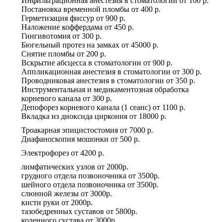
Инфильтрационная анестезия в стоматологии
от
100 р.
Постановка временной пломбы
от
400 р.
Герметизация фиссур
от
900 р.
Наложение коффердама
от
450 р.
Гингивотомия
от
300 р.
Бюгельный протез на замках
от
45000 р.
Снятие пломбы
от
200 р.
Вскрытие абсцесса в стоматологии
от
900 р.
Аппликационная анестезия в стоматологии
от
300 р.
Проводниковая анестезия в стоматологии
от
350 р.
Инструментальная и медикаментозная обработка
корневого канала
от
300 р.
Депофорез корневого канала (1 сеанс)
от
1100 р.
Вкладка из диоксида циркония
от
18000 р.
Троакарная эпицистостомия
от
7000 р.
Диафаноскопия мошонки
от
500 р.
Электрофорез
от
4200 р.
лимфатических узлов
от
2000р.
грудного отдела позвоночника
от
3500р.
шейного отдела позвоночника
от
3500р.
слюнной железы
от
3000р.
кисти руки
от
2000р.
тазобедренных суставов
от
5800р.
коленного сустава
от
3000р.