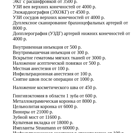
ЭКГ с расшифровкой
от
3500 р.
УЗИ вен верхних конечностей
от
4000 р.
Эхокардиография (ЭХОКГ)
от
4500 р.
УЗИ сосудов верхних конечностей
от
4000 р.
Дуплексное сканирование брахиоцефальных артерий
от
8000 р.
Допплерография (УЗДГ) артерий нижних конечностей
от
4000 р.
Внутривенная инъекция
от
500 р.
Внутримышечная инъекция
от
300 р.
Вскрытие гематомы мягких тканей
от
3000 р.
Наложение асептической повязки
от
500 р.
Местная анестезия
от
100 р.
Инфильтрационная анестезия
от
100 р.
Снятие швов после операции
от
1000 р.
Наложение косметического шва
от
450 р.
Гингивэктомия в области 1 зуба
от
600 р.
Металлокерамическая коронка
от
8000 р.
Цельнолитая коронка
от
6000 р.
Виниры
от
21000 р.
Зубной мост
от
11600 р.
Культевая вкладка
от
18000 р.
Импланты Straumann
от
60000 р.