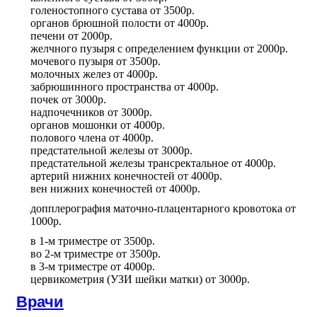
голеностопного сустава
от
3500р.
органов брюшной полости
от
4000р.
печени
от
2000р.
желчного пузыря с определением функции
от
2000р.
мочевого пузыря
от
3500р.
молочных желез
от
4000р.
забрюшинного пространства
от
4000р.
почек
от
3000р.
надпочечников
от
3000р.
органов мошонки
от
4000р.
полового члена
от
4000р.
предстательной железы
от
3000р.
предстательной железы трансректальное
от
4000р.
артерий нижних конечностей
от
4000р.
вен нижних конечностей
от
4000р.
допплерография маточно-плацентарного кровотока
от
1000р.
в 1-м триместре
от
3500р.
во 2-м триместре
от
3500р.
в 3-м триместре
от
4000р.
цервикометрия (УЗИ шейки матки)
от
3000р.
Врачи