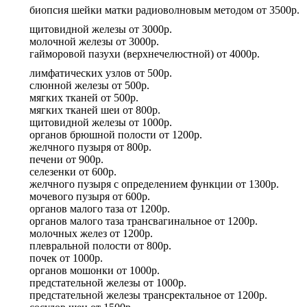
биопсия шейки матки радиоволновым методом
от
3500р.
щитовидной железы
от
3000р.
молочной железы
от
3000р.
гайморовой пазухи (верхнечелюстной)
от
4000р.
лимфатических узлов
от
500р.
слюнной железы
от
500р.
мягких тканей
от
500р.
мягких тканей шеи
от
800р.
щитовидной железы
от
1000р.
органов брюшной полости
от
1200р.
желчного пузыря
от
800р.
печени
от
900р.
селезенки
от
600р.
желчного пузыря с определением функции
от
1300р.
мочевого пузыря
от
600р.
органов малого таза
от
1200р.
органов малого таза трансвагинальное
от
1200р.
молочных желез
от
1200р.
плевральной полости
от
800р.
почек
от
1000р.
органов мошонки
от
1000р.
предстательной железы
от
1000р.
предстательной железы трансректальное
от
1200р.