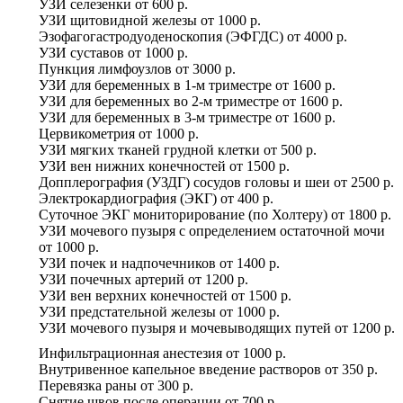
УЗИ селезенки
от
600 р.
УЗИ щитовидной железы
от
1000 р.
Эзофагогастродуоденоскопия (ЭФГДС)
от
4000 р.
УЗИ суставов
от
1000 р.
Пункция лимфоузлов
от
3000 р.
УЗИ для беременных в 1-м триместре
от
1600 р.
УЗИ для беременных во 2-м триместре
от
1600 р.
УЗИ для беременных в 3-м триместре
от
1600 р.
Цервикометрия
от
1000 р.
УЗИ мягких тканей грудной клетки
от
500 р.
УЗИ вен нижних конечностей
от
1500 р.
Допплерография (УЗДГ) сосудов головы и шеи
от
2500 р.
Электрокардиография (ЭКГ)
от
400 р.
Суточное ЭКГ мониторирование (по Холтеру)
от
1800 р.
УЗИ мочевого пузыря с определением остаточной мочи
от
1000 р.
УЗИ почек и надпочечников
от
1400 р.
УЗИ почечных артерий
от
1200 р.
УЗИ вен верхних конечностей
от
1500 р.
УЗИ предстательной железы
от
1000 р.
УЗИ мочевого пузыря и мочевыводящих путей
от
1200 р.
Инфильтрационная анестезия
от
1000 р.
Внутривенное капельное введение растворов
от
350 р.
Перевязка раны
от
300 р.
Снятие швов после операции
от
700 р.