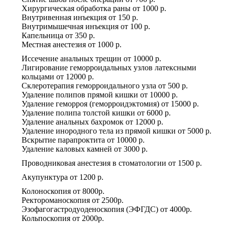
Хирургическая обработка раны
от
1000 р.
Внутривенная инъекция
от
150 р.
Внутримышечная инъекция
от
100 р.
Капельница
от
350 р.
Местная анестезия
от
1000 р.
Иссечение анальных трещин
от
10000 р.
Лигирование геморроидальных узлов латексными
кольцами
от
12000 р.
Склеротерапия геморроидального узла
от
500 р.
Удаление полипов прямой кишки
от
10000 р.
Удаление геморроя (геморроидэктомия)
от
15000 р.
Удаление полипа толстой кишки
от
6000 р.
Удаление анальных бахромок
от
12000 р.
Удаление инородного тела из прямой кишки
от
5000 р.
Вскрытие парапроктита
от
10000 р.
Удаление каловых камней
от
3000 р.
Проводниковая анестезия в стоматологии
от
1500 р.
Акупунктура
от
1200 р.
Колоноскопия
от
8000р.
Ректороманоскопия
от
2500р.
Эзофагогастродуоденоскопия (ЭФГДС)
от
4000р.
Кольпоскопия
от
2000р.