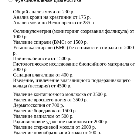
Функциональная диагностика
Общий анализ мочи
от
230 р.
Анализ крови на креатинин
от
175 р.
Анализ мочи по Нечипоренко
от
285 р.
Фолликулометрия (мониторинг созревания фолликула)
от
1000 р.
Удаление спирали (ВМС)
от
1500 р.
Установка спирали (ВМС) без стоимости спирали
от
2000
р.
Пайпель-биопсия
от
1500 р.
Гистологическое исследование биопсийного материала
от
3000 р.
Санация влагалища
от
400 р.
Введение, извлечение влагалищного поддерживающего
кольца (пессария)
от
4500 р.
Удаление контагиозного моллюска
от
3500 р.
Удаление вросшего ногтя
от
3500 р.
Дерматоскопия
от
700 р.
Удаление бородавок
от
1500 р.
Удаление папиллом
от
500 р.
Радиоволновое удаление папиллом
от
2000 р.
Удаление стержневой мозоли
от
2000 р.
Удаление новообразований кожи
от
500 р.