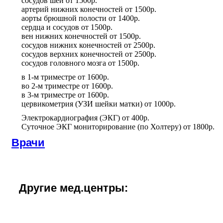
сосудов шеи
от
1500р.
артерий нижних конечностей
от
1500р.
аорты брюшной полости
от
1400р.
сердца и сосудов
от
1500р.
вен нижних конечностей
от
1500р.
сосудов нижних конечностей
от
2500р.
сосудов верхних конечностей
от
2500р.
сосудов головного мозга
от
1500р.
в 1-м триместре
от
1600р.
во 2-м триместре
от
1600р.
в 3-м триместре
от
1600р.
цервикометрия (УЗИ шейки матки)
от
1000р.
Электрокардиография (ЭКГ)
от
400р.
Суточное ЭКГ мониторирование (по Холтеру)
от
1800р.
Врачи
Другие мед.центры: