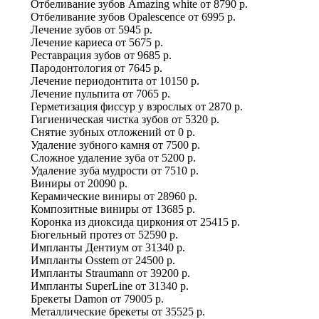
Отбеливание зубов Amazing white
от
8790 р.
Отбеливание зубов Оpalescence
от
6995 р.
Лечение зубов
от
5945 р.
Лечение кариеса
от
5675 р.
Реставрация зубов
от
9685 р.
Пародонтология
от
7645 р.
Лечение периодонтита
от
10150 р.
Лечение пульпита
от
7065 р.
Герметизация фиссур у взрослых
от
2870 р.
Гигиеническая чистка зубов
от
5320 р.
Снятие зубных отложений
от
0 р.
Удаление зубного камня
от
7500 р.
Сложное удаление зуба
от
5200 р.
Удаление зуба мудрости
от
7510 р.
Виниры
от
20090 р.
Керамические виниры
от
28960 р.
Композитные виниры
от
13685 р.
Коронка из диоксида циркония
от
25415 р.
Бюгельный протез
от
52590 р.
Импланты Дентиум
от
31340 р.
Импланты Osstem
от
24500 р.
Импланты Straumann
от
39200 р.
Импланты SuperLine
от
31340 р.
Брекеты Damon
от
79005 р.
Металлические брекеты
от
35525 р.