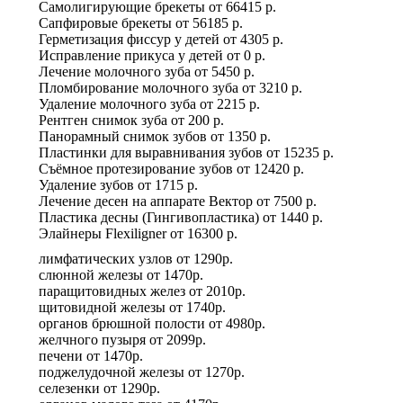
Самолигирующие брекеты
от
66415 р.
Сапфировые брекеты
от
56185 р.
Герметизация фиссур у детей
от
4305 р.
Исправление прикуса у детей
от
0 р.
Лечение молочного зуба
от
5450 р.
Пломбирование молочного зуба
от
3210 р.
Удаление молочного зуба
от
2215 р.
Рентген снимок зуба
от
200 р.
Панорамный снимок зубов
от
1350 р.
Пластинки для выравнивания зубов
от
15235 р.
Съёмное протезирование зубов
от
12420 р.
Удаление зубов
от
1715 р.
Лечение десен на аппарате Вектор
от
7500 р.
Пластика десны (Гингивопластика)
от
1440 р.
Элайнеры Flexiligner
от
16300 р.
лимфатических узлов
от
1290р.
слюнной железы
от
1470р.
паращитовидных желез
от
2010р.
щитовидной железы
от
1740р.
органов брюшной полости
от
4980р.
желчного пузыря
от
2099р.
печени
от
1470р.
поджелудочной железы
от
1270р.
селезенки
от
1290р.