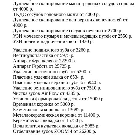
Дуплексное сканирование магистральных сосудов головы
от
4000 р.
ТКДС сосудов головного мозга
от
4000 р.
Дуплексное сканирование вен верхних конечностей
от
4000 р.
Дуплексное сканирование сосудов печени
от
2700 р.
УЗИ мочевого пузыря и мочевыводящих путей
от
2550 р.
УЗИ почек и надпочечников
от
1920 р.
Удаление подвижного зуба
от
3260 р.
Вестибулопластика
от
5975 р.
Аппарат Френкеля
от
22290 р.
Аппарат Гербста
от
25725 р.
Удаление постоянного зуба
от
5200 р.
Пластика уздечки языка
от
6534 р.
Пластика уздечки верхней губы
от
5940 р.
Удаление ретинированного зуба
от
7510 р.
Чистка зубов Air Flow
от
4335 р.
Установка формирователя десны
от
15000 р.
Временная коронка
от
5000 р.
Безметалловая коронка
от
13685 р.
Металлокерамическая коронка
от
11400 р.
Керамическая вкладка
от
15750 р.
Цельнолитая культевая вкладка
от
5985 р.
Отбеливание зубов ZOOM 4
от
26200 р.