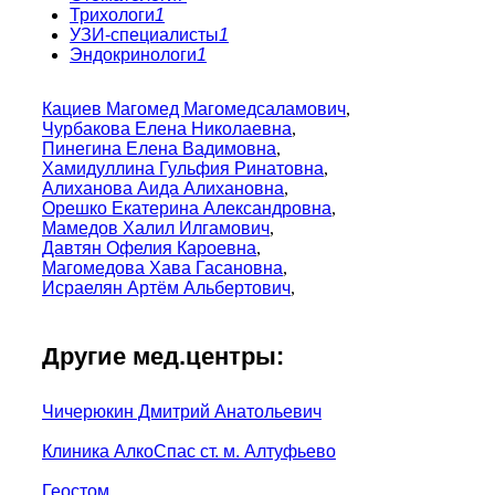
Трихологи
1
УЗИ-специалисты
1
Эндокринологи
1
Кациев Магомед Магомедсаламович
,
Чурбакова Елена Николаевна
,
Пинегина Елена Вадимовна
,
Хамидуллина Гульфия Ринатовна
,
Алиханова Аида Алихановна
,
Орешко Екатерина Александровна
,
Мамедов Халил Илгамович
,
Давтян Офелия Кароевна
,
Магомедова Хава Гасановна
,
Исраелян Артём Альбертович
,
Другие мед.центры:
Чичерюкин Дмитрий Анатольевич
Клиника АлкоСпас ст. м. Алтуфьево
Геостом