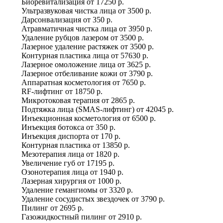
Биоревитализация
от
17250 р.
Ультразвуковая чистка лица
от
3500 р.
Дарсонвализация
от
350 р.
Атравматичная чистка лица
от
3950 р.
Удаление рубцов лазером
от
3500 р.
Лазерное удаление растяжек
от
3500 р.
Контурная пластика лица
от
57630 р.
Лазерное омоложение лица
от
3625 р.
Лазерное отбеливание кожи
от
3790 р.
Аппаратная косметология
от
7650 р.
RF-лифтинг
от
18750 р.
Микротоковая терапия
от
2865 р.
Подтяжка лица (SMAS-лифтинг)
от
42045 р.
Инъекционная косметология
от
6500 р.
Инъекция ботокса
от
350 р.
Инъекция диспорта
от
170 р.
Контурная пластика
от
13850 р.
Мезотерапия лица
от
1820 р.
Увеличение губ
от
17195 р.
Озонотерапия лица
от
1940 р.
Лазерная хирургия
от
1000 р.
Удаление гемангиомы
от
3320 р.
Удаление сосудистых звездочек
от
3790 р.
Пилинг
от
2695 р.
Газожидкостный пилинг
от
2910 р.