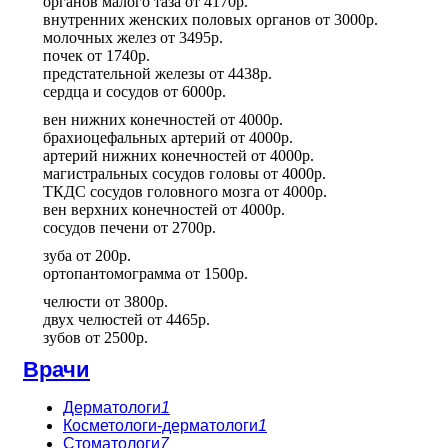
органов малого таза
от
4170р.
внутренних женских половых органов
от
3000р.
молочных желез
от
3495р.
почек
от
1740р.
предстательной железы
от
4438р.
сердца и сосудов
от
6000р.
вен нижних конечностей
от
4000р.
брахиоцефальных артерий
от
4000р.
артерий нижних конечностей
от
4000р.
магистральных сосудов головы
от
4000р.
ТКДС сосудов головного мозга
от
4000р.
вен верхних конечностей
от
4000р.
сосудов печени
от
2700р.
зуба
от
200р.
ортопантомограмма
от
1500р.
челюсти
от
3800р.
двух челюстей
от
4465р.
зубов
от
2500р.
Врачи
Дерматологи
1
Косметологи-дерматологи
1
Стоматологи
7