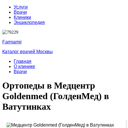
Услуги
Врачи
Клиники
Энциклопедия
Farmamir
Каталог врачей Москвы
Главная
О клинике
Врачи
Ортопеды в Медцентр
Goldenmed (ГолденМед) в
Ватутинках