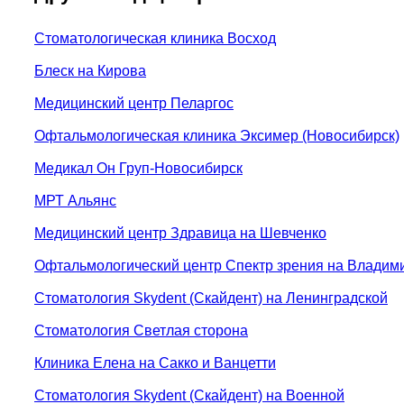
Стоматологическая клиника Восход
Блеск на Кирова
Медицинский центр Пеларгос
Офтальмологическая клиника Эксимер (Новосибирск)
Медикал Он Груп-Новосибирск
МРТ Альянс
Медицинский центр Здравица на Шевченко
Офтальмологический центр Спектр зрения на Владим
Стоматология Skydent (Скайдент) на Ленинградской
Стоматология Светлая сторона
Клиника Елена на Сакко и Ванцетти
Стоматология Skydent (Скайдент) на Военной