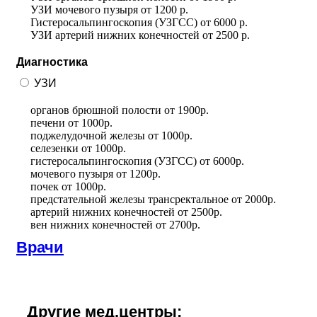
УЗИ мочевого пузыря
от
1200 р.
Гистеросальпингоскопия (УЗГСС)
от
6000 р.
УЗИ артерий нижних конечностей
от
2500 р.
Диагностика
УЗИ
органов брюшной полости
от
1900р.
печени
от
1000р.
поджелудочной железы
от
1000р.
селезенки
от
1000р.
гистеросальпингоскопия (УЗГСС)
от
6000р.
мочевого пузыря
от
1200р.
почек
от
1000р.
предстательной железы трансректальное
от
2000р.
артерий нижних конечностей
от
2500р.
вен нижних конечностей
от
2700р.
Врачи
Другие мед.центры: