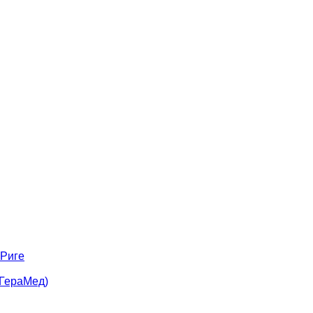
 Риге
(ГераМед)