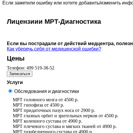
Если заметили ошибку или хотите добавить/изменить ин
Лицензиии МРТ-Диагностика
Если вы пострадали от действий медцентра, полез
Как уберечь себя от медицинской ошибки?
Цены
Телефон:
499 519-38-52
Записаться
Услуги
Обследования и диагностики
МРТ головного мозга
от
4500 р.
МРТ гипофиза
от
4500 р.
МРТ придаточных пазух носа
от
2900 р.
МРТ глазных орбит и зрительных нервов
от
4500 р.
МРТ коленного сустава
от
4900 р.
МРТ плечевого сустава и мягких тканей
от
4900 р.
МРТ тазобедренного сустава
от
4900 р.