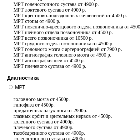
МРТ голеностопного сустава
от
4900 р.
МРТ локтевого сустава
от
4900 р.
МРТ крестцово-подвздошных сочленений
от
4500 р.
МРТ стопы
от
4900 р.
МРТ пояснично-крестцового отдела позвоночника
от
4500
МРТ шейного отдела позвоночника
от
4500 р.
МРТ всего позвоночника
от
10500 р.
МРТ грудного отдела позвоночника
от
4500 р.
МРТ головного мозга с артериографией
от
7900 р.
МРТ ангиография головного мозга
от
4500 р.
МРТ ангиография шеи
от
4500 р.
МРТ плечевого сустава
от
4900 р.
Диагностика
МРТ
головного мозга
от
4500р.
гипофиза
от
4500р.
придаточных пазух носа
от
2900р.
глазных орбит и зрительных нервов
от
4500р.
коленного сустава
от
4900р.
плечевого сустава
от
4900р.
тазобедренного сустава
от
4900р.
голеностопного сустава
от
4900р.