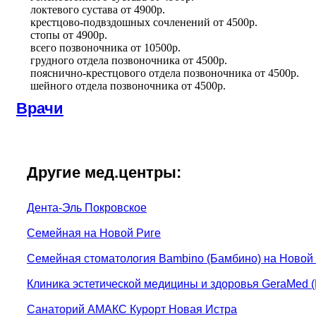
локтевого сустава
от
4900р.
крестцово-подвздошных сочленений
от
4500р.
стопы
от
4900р.
всего позвоночника
от
10500р.
грудного отдела позвоночника
от
4500р.
пояснично-крестцового отдела позвоночника
от
4500р.
шейного отдела позвоночника
от
4500р.
Врачи
Другие мед.центры:
Дента-Эль Покровское
Семейная на Новой Риге
Семейная стоматология Bambino (Бамбино) на Новой
Клиника эстетической медицины и здоровья GeraMed 
Санаторий АМАКС Курорт Новая Истра