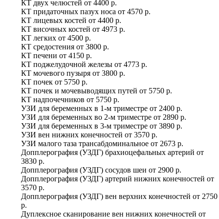
КТ двух челюстей
от
4400 р.
КТ придаточных пазух носа
от
4570 р.
КТ лицевых костей
от
4400 р.
КТ височных костей
от
4973 р.
КТ легких
от
4500 р.
КТ средостения
от
3800 р.
КТ печени
от
4150 р.
КТ поджелудочной железы
от
4773 р.
КТ мочевого пузыря
от
3800 р.
КТ почек
от
5750 р.
КТ почек и мочевыводящих путей
от
5750 р.
КТ надпочечников
от
5750 р.
УЗИ для беременных в 1-м триместре
от
2400 р.
УЗИ для беременных во 2-м триместре
от
2890 р.
УЗИ для беременных в 3-м триместре
от
3890 р.
УЗИ вен нижних конечностей
от
3570 р.
УЗИ малого таза трансабдоминальное
от
2673 р.
Допплерография (УЗДГ) брахиоцефальных артерий
от
3830 р.
Допплерография (УЗДГ) сосудов шеи
от
2900 р.
Допплерография (УЗДГ) артерий нижних конечностей
от
3570 р.
Допплерография (УЗДГ) вен верхних конечностей
от
2750
р.
Дуплексное сканирование вен нижних конечностей
от