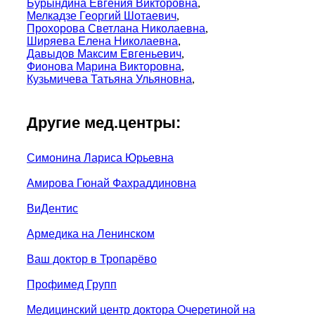
Бурындина Евгения Викторовна
,
Мелкадзе Георгий Шотаевич
,
Прохорова Светлана Николаевна
,
Ширяева Елена Николаевна
,
Давыдов Максим Евгеньевич
,
Фионова Марина Викторовна
,
Кузьмичева Татьяна Ульяновна
,
Другие мед.центры:
Симонина Лариса Юрьевна
Амирова Гюнай Фахраддиновна
ВиДентис
Армедика на Ленинском
Ваш доктор в Тропарёво
Профимед Групп
Медицинский центр доктора Очеретиной на