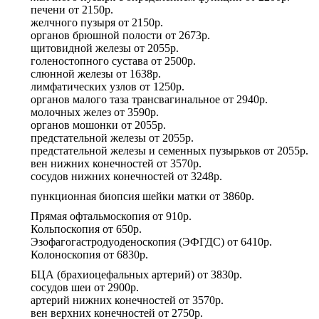
печени
от
2150р.
желчного пузыря
от
2150р.
органов брюшной полости
от
2673р.
щитовидной железы
от
2055р.
голеностопного сустава
от
2500р.
слюнной железы
от
1638р.
лимфатических узлов
от
1250р.
органов малого таза трансвагинальное
от
2940р.
молочных желез
от
3590р.
органов мошонки
от
2055р.
предстательной железы
от
2055р.
предстательной железы и семенных пузырьков
от
2055р.
вен нижних конечностей
от
3570р.
сосудов нижних конечностей
от
3248р.
пункционная биопсия шейки матки
от
3860р.
Прямая офтальмоскопия
от
910р.
Кольпоскопия
от
650р.
Эзофагогастродуоденоскопия (ЭФГДС)
от
6410р.
Колоноскопия
от
6830р.
БЦА (брахиоцефальных артерий)
от
3830р.
сосудов шеи
от
2900р.
артерий нижних конечностей
от
3570р.
вен верхних конечностей
от
2750р.