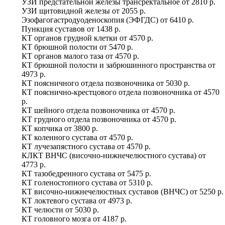
УЗИ предстательной железы трансректальное
от
2810 р.
УЗИ щитовидной железы
от
2055 р.
Эзофагогастродуоденоскопия (ЭФГДС)
от
6410 р.
Пункция суставов
от
1438 р.
КТ органов грудной клетки
от
4570 р.
КТ брюшной полости
от
5470 р.
КТ органов малого таза
от
4570 р.
КТ брюшной полости и забрюшинного пространства
от
4973 р.
КТ поясничного отдела позвоночника
от
5030 р.
КТ пояснично-крестцового отдела позвоночника
от
4570
р.
КТ шейного отдела позвоночника
от
4570 р.
КТ грудного отдела позвоночника
от
4570 р.
КТ копчика
от
3800 р.
КТ коленного сустава
от
4570 р.
КТ лучезапястного сустава
от
4570 р.
КЛКТ ВНЧС (височно-нижнечелюстного сустава)
от
4773 р.
КТ тазобедренного сустава
от
5475 р.
КТ голеностопного сустава
от
5310 р.
КТ височно-нижнечелюстных суставов (ВНЧС)
от
5250 р.
КТ локтевого сустава
от
4973 р.
КТ челюсти
от
5030 р.
КТ головного мозга
от
4187 р.