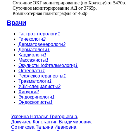
Суточное ЭКГ мониторирование (по Холтеру)
от
5470р.
Суточное мониторирование АД
от
3765р.
Компьютерная плантография
от
460р.
Врачи
Гастроэнтерологи
1
Гинекологи
2
Дерматовенерологи
2
Дерматологи
1
Кардиологи
1
Массажисты
1
Окулисты (офтальмологи)
1
Остеопаты
1
Рефлексотерапевты
1
Травматологи
1
УЗИ-специалисты
2
Хирурги
2
Эндокринологи
1
Эндоскописты
1
Уклеина Наталья Григорьевна
,
Докучаев Константин Владимирович
,
Сотникова Татьяна Ивановна
,