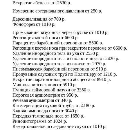
Вскрытие абсцесса
от
2530 р.
Измерение артериального давления
от
250 р.
Дарсонвализация
от
700 р.
Фонофорез
от
1010 р.
Промывание пазух носа через соустье
от
1010 р.
Репозиция костей носа
от
6600 р.
Парацентез барабанной перепонки
от
5500 р.
Репозиция костей носа при закрытом переломе
от
6600 р.
Удаление инородного тела из уха
от
2530 р.
Удаление инородного тела из полости носа
от
2420 р.
Удаление инородного тела из глотки
от
2970 р.
Пневмомассаж барабанной перепонки
от
910 р.
Продувание слуховых труб по Политцеру
от
1210 р.
Вскрытие паратонзиллярного абсцесса
от
8910 р.
Микроларингоскопия
от
5910 р.
Пункция гайморовой пазухи
от
3350 р.
Пороговая аудиометрия
от
950 р.
Речевая аудиометрия
от
340 р.
Катетеризация слуховой трубы
от
4180 р.
Задняя тампонада носа
от
3040 р.
Передняя тампонада носа
от
1650 р.
Риноцитограмма
от
1024 р.
Камертональное исследование слуха
от
1010 р.