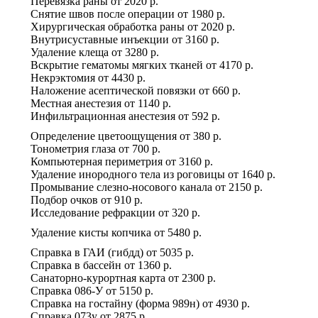
Перевязка раны
от
2020 р.
Снятие швов после операции
от
1980 р.
Хирургическая обработка раны
от
2020 р.
Внутрисуставные инъекции
от
3160 р.
Удаление клеща
от
3280 р.
Вскрытие гематомы мягких тканей
от
4170 р.
Некрэктомия
от
4430 р.
Наложение асептической повязки
от
660 р.
Местная анестезия
от
1140 р.
Инфильтрационная анестезия
от
592 р.
Определение цветоощущения
от
380 р.
Тонометрия глаза
от
700 р.
Компьютерная периметрия
от
3160 р.
Удаление инородного тела из роговицы
от
1640 р.
Промывание слезно-носового канала
от
2150 р.
Подбор очков
от
910 р.
Исследование рефракции
от
320 р.
Удаление кисты копчика
от
5480 р.
Справка в ГАИ (гибдд)
от
5035 р.
Справка в бассейн
от
1360 р.
Санаторно-курортная карта
от
2300 р.
Справка 086-У
от
5150 р.
Справка на гостайну (форма 989н)
от
4930 р.
Справка 073у
от
2875 р.