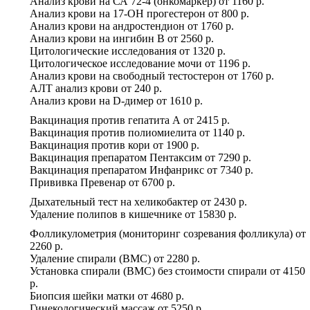
Анализ крови на СА 72-4 (онкомаркер)
от
1160 р.
Анализ крови на 17-ОН прогестерон
от
800 р.
Анализ крови на андростендион
от
1760 р.
Анализ крови на ингибин B
от
2560 р.
Цитологические исследования
от
1320 р.
Цитологическое исследование мочи
от
1196 р.
Анализ крови на свободный тестостерон
от
1760 р.
АЛТ анализ крови
от
240 р.
Анализ крови на D-димер
от
1610 р.
Вакцинация против гепатита А
от
2415 р.
Вакцинация против полиомиелита
от
1140 р.
Вакцинация против кори
от
1900 р.
Вакцинация препаратом Пентаксим
от
7290 р.
Вакцинация препаратом Инфанрикс
от
7340 р.
Прививка Превенар
от
6700 р.
Дыхательный тест на хеликобактер
от
2430 р.
Удаление полипов в кишечнике
от
15830 р.
Фолликулометрия (мониторинг созревания фолликула)
от
2260 р.
Удаление спирали (ВМС)
от
2280 р.
Установка спирали (ВМС) без стоимости спирали
от
4150
р.
Биопсия шейки матки
от
4680 р.
Гинекологический массаж
от
5250 р.