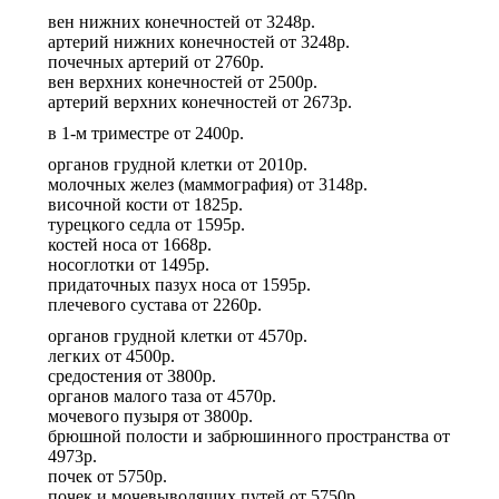
вен нижних конечностей
от
3248р.
артерий нижних конечностей
от
3248р.
почечных артерий
от
2760р.
вен верхних конечностей
от
2500р.
артерий верхних конечностей
от
2673р.
в 1-м триместре
от
2400р.
органов грудной клетки
от
2010р.
молочных желез (маммография)
от
3148р.
височной кости
от
1825р.
турецкого седла
от
1595р.
костей носа
от
1668р.
носоглотки
от
1495р.
придаточных пазух носа
от
1595р.
плечевого сустава
от
2260р.
органов грудной клетки
от
4570р.
легких
от
4500р.
средостения
от
3800р.
органов малого таза
от
4570р.
мочевого пузыря
от
3800р.
брюшной полости и забрюшинного пространства
от
4973р.
почек
от
5750р.
почек и мочевыводящих путей
от
5750р.