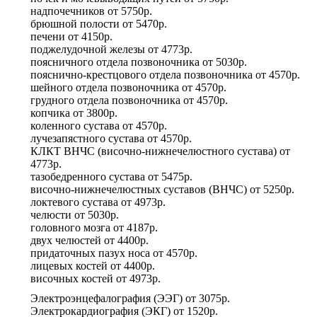
надпочечников
от
5750р.
брюшной полости
от
5470р.
печени
от
4150р.
поджелудочной железы
от
4773р.
поясничного отдела позвоночника
от
5030р.
пояснично-крестцового отдела позвоночника
от
4570р.
шейного отдела позвоночника
от
4570р.
грудного отдела позвоночника
от
4570р.
копчика
от
3800р.
коленного сустава
от
4570р.
лучезапястного сустава
от
4570р.
КЛКТ ВНЧС (височно-нижнечелюстного сустава)
от
4773р.
тазобедренного сустава
от
5475р.
височно-нижнечелюстных суставов (ВНЧС)
от
5250р.
локтевого сустава
от
4973р.
челюсти
от
5030р.
головного мозга
от
4187р.
двух челюстей
от
4400р.
придаточных пазух носа
от
4570р.
лицевых костей
от
4400р.
височных костей
от
4973р.
Электроэнцефалография (ЭЭГ)
от
3075р.
Электрокардиография (ЭКГ)
от
1520р.