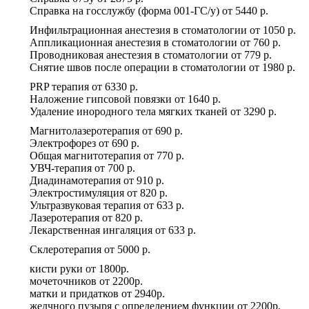
Справка на госслужбу (форма 001-ГС/у)
от
5440 р.
Инфильтрационная анестезия в стоматологии
от
1050 р.
Аппликационная анестезия в стоматологии
от
760 р.
Проводниковая анестезия в стоматологии
от
779 р.
Снятие швов после операции в стоматологии
от
1980 р.
PRP терапия
от
6330 р.
Наложение гипсовой повязки
от
1640 р.
Удаление инородного тела мягких тканей
от
3290 р.
Магнитолазеротерапия
от
690 р.
Электрофорез
от
690 р.
Общая магнитотерапия
от
770 р.
УВЧ-терапия
от
700 р.
Диадинамотерапия
от
910 р.
Электростимуляция
от
820 р.
Ультразвуковая терапия
от
633 р.
Лазеротерапия
от
820 р.
Лекарственная ингаляция
от
633 р.
Склеротерапия
от
5000 р.
кисти руки
от
1800р.
мочеточников
от
2200р.
матки и придатков
от
2940р.
желчного пузыря с определением функции
от
2200р.