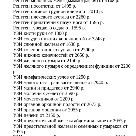
Рентген молочных желез (маммография)
от
3148 р.
Рентген носоглотки
от
1495 р.
Рентген органов грудной клетки
от
2010 р.
Рентген плечевого сустава
от
2260 р.
Рентген придаточных пазух носа
от
1595 р.
Рентген турецкого седла
от
1595 р.
УЗИ кисти руки
от
1800 р.
УЗИ сосудов нижних конечностей
от
3248 р.
УЗИ слюнной железы
от
1638 р.
УЗИ голеностопного сустава
от
2500 р.
УЗИ нижних конечностей
от
2650 р.
УЗИ желчного пузыря
от
2150 р.
УЗИ желчного пузыря с определением функции
от
2200
р.
УЗИ лимфатических узлов
от
1250 р.
УЗИ малого таза трансвагинальное
от
2940 р.
УЗИ матки и придатков
от
2940 р.
УЗИ молочных желез
от
3590 р.
УЗИ мочеточников
от
2200 р.
УЗИ органов брюшной полости
от
2673 р.
УЗИ органов мошонки
от
2055 р.
УЗИ печени
от
2150 р.
УЗИ предстательной железы абдоминальное
от
2055 р.
УЗИ предстательной железы и семенных пузырьков
от
2055 р.