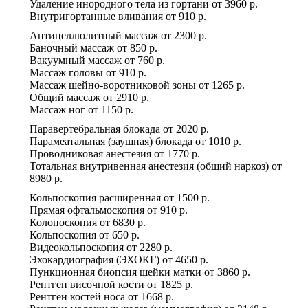
Удаление инородного тела из гортани
от
3960 р.
Внутригортанные вливания
от
910 р.
Антицеллюлитный массаж
от
2300 р.
Баночный массаж
от
850 р.
Вакуумный массаж
от
760 р.
Массаж головы
от
910 р.
Массаж шейно-воротниковой зоны
от
1265 р.
Общий массаж
от
2910 р.
Массаж ног
от
1150 р.
Паравертебральная блокада
от
2020 р.
Парамеатальная (заушная) блокада
от
1010 р.
Проводниковая анестезия
от
1770 р.
Тотальная внутривенная анестезия (общий наркоз)
от
8980 р.
Кольпоскопия расширенная
от
1500 р.
Прямая офтальмоскопия
от
910 р.
Колоноскопия
от
6830 р.
Кольпоскопия
от
650 р.
Видеокольпоскопия
от
2280 р.
Эхокардиография (ЭХОКГ)
от
4650 р.
Пункционная биопсия шейки матки
от
3860 р.
Рентген височной кости
от
1825 р.
Рентген костей носа
от
1668 р.