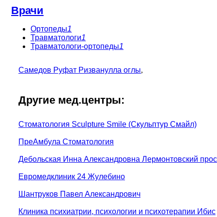
Врачи
Ортопеды
1
Травматологи
1
Травматологи-ортопеды
1
Самедов Руфат Ризванулла оглы
,
Другие мед.центры:
Стоматология Sculpture Smile (Скульптур Смайл)
ПреАмбула Стоматология
Дебольская Инна Александровна Лермонтовский прос
Евромедклиник 24 Жулебино
Шантруков Павел Александрович
Клиника психиатрии, психологии и психотерапии Ибис