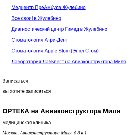
Медцентр ПреАмбула Жулебино
Все свои! в Жулебино
Диагностический центр Гимед в Жулебино
Стоматология Атри-Дент
Стоматология Apple Stom (Эппл Стом)
Лаборатория ЛабКвест на Авиаконструктора Миля
Записаться
вы хотите записаться
ОРТЕКА на Авиаконструктора Миля
медицинская клиника
Москва, Авиаконструктора Миля, д 8 к 1