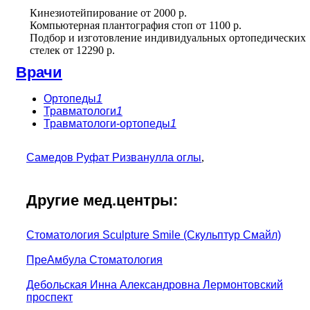
Кинезиотейпирование
от
2000 р.
Компьютерная плантография стоп
от
1100 р.
Подбор и изготовление индивидуальных ортопедических
стелек
от
12290 р.
Врачи
Ортопеды
1
Травматологи
1
Травматологи-ортопеды
1
Самедов Руфат Ризванулла оглы
,
Другие мед.центры:
Стоматология Sculpture Smile (Скульптур Смайл)
ПреАмбула Стоматология
Дебольская Инна Александровна Лермонтовский
проспект