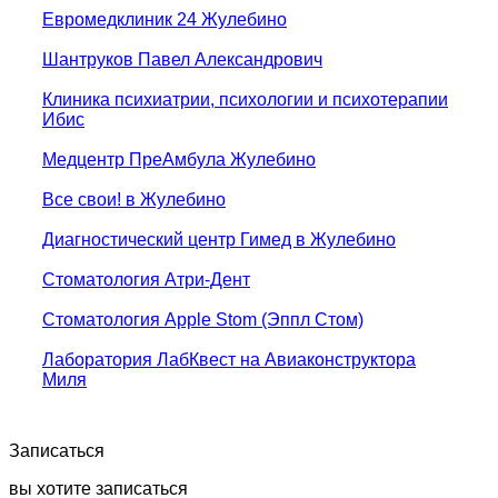
Евромедклиник 24 Жулебино
Шантруков Павел Александрович
Клиника психиатрии, психологии и психотерапии
Ибис
Медцентр ПреАмбула Жулебино
Все свои! в Жулебино
Диагностический центр Гимед в Жулебино
Стоматология Атри-Дент
Стоматология Apple Stom (Эппл Стом)
Лаборатория ЛабКвест на Авиаконструктора
Миля
Записаться
вы хотите записаться