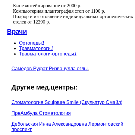
Кинезиотейпирование
от
2000 р.
Компьютерная плантография стоп
от
1100 р.
Подбор и изготовление индивидуальных ортопедических
стелек
от
12290 р.
Врачи
Ортопеды
1
Травматологи
1
Травматологи-ортопеды
1
Самедов Руфат Ризванулла оглы
,
Другие мед.центры:
Стоматология Sculpture Smile (Скульптур Смайл)
ПреАмбула Стоматология
Дебольская Инна Александровна Лермонтовский
проспект