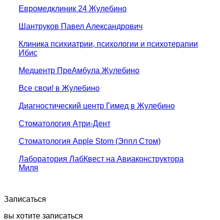
Евромедклиник 24 Жулебино
Шантруков Павел Александрович
Клиника психиатрии, психологии и психотерапии
Ибис
Медцентр ПреАмбула Жулебино
Все свои! в Жулебино
Диагностический центр Гимед в Жулебино
Стоматология Атри-Дент
Стоматология Apple Stom (Эппл Стом)
Лаборатория ЛабКвест на Авиаконструктора
Миля
Записаться
вы хотите записаться