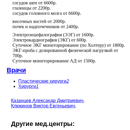
сосудов шеи
от
6600р.
глазницы
от
2200р.
сосудов головного мозга
от
6600р.
височных костей
от
2000р.
почек и надпочечников
от
2400р.
Электроэнцефалография (ЭЭГ)
от
1600р.
Электрокардиография (ЭКГ)
от
600р.
Суточное ЭКГ мониторирование (по Холтеру)
от
1800р.
ЭКГ-проба с дозированной физической нагрузкой
от
700р.
Суточное мониторирование АД
от
1500р.
Врачи
Пластические хирурги
2
Хирурги
1
Казанцев Александр Дмитриевич
,
Клюкинов Виктор Евгеньевич
,
Другие мед.центры: