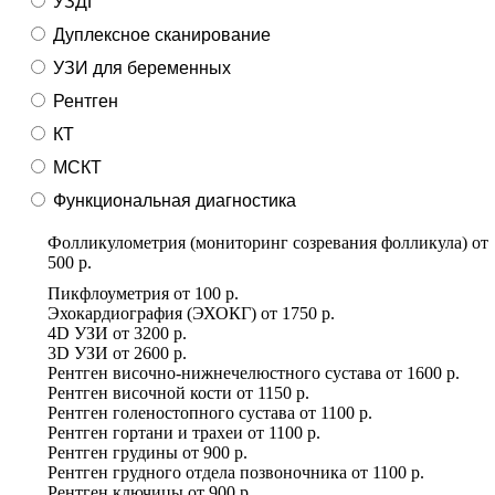
УЗДГ
Дуплексное сканирование
УЗИ для беременных
Рентген
КТ
МСКТ
Функциональная диагностика
Фолликулометрия (мониторинг созревания фолликула)
от
500 р.
Пикфлоуметрия
от
100 р.
Эхокардиография (ЭХОКГ)
от
1750 р.
4D УЗИ
от
3200 р.
3D УЗИ
от
2600 р.
Рентген височно-нижнечелюстного сустава
от
1600 р.
Рентген височной кости
от
1150 р.
Рентген голеностопного сустава
от
1100 р.
Рентген гортани и трахеи
от
1100 р.
Рентген грудины
от
900 р.
Рентген грудного отдела позвоночника
от
1100 р.
Рентген ключицы
от
900 р.