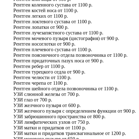
Рентген коленного сустава
от
1100 р.
Рентген костей носа
от
1100 р.
Рентген легких
от
1100 р.
Рентген локтевого сустава
от
1100 р.
Рентген лопатки
от
900 р.
Рентген лучезапястного сустава
от
1100 р.
Рентген мочевого пузыря (цистография)
от
900 р.
Рентген носоглотки
от
900 р.
Рентген плечевого сустава
от
1100 р.
Рентген поясничного отдела позвоночника
от
1100 р.
Рентген придаточных пазух носа
от
900 р.
Рентген ребер
от
1100 р.
Рентген турецкого седла
от
900 р.
Рентген челюсти
от
1100 р.
Рентген черепа
от
1100 р.
Рентген шейного отдела позвоночника
от
1100 р.
УЗИ слюнной железы
от
700 р.
УЗИ глаз
от
700 р.
УЗИ желчного пузыря
от
600 р.
УЗИ желчного пузыря с определением функции
от
900 р.
УЗИ забрюшинного пространства
от
800 р.
УЗИ лимфатических узлов
от
750 р.
УЗИ матки и придатков
от
1100 р.
УЗИ матки и придатков трансвагинальное
от
1200 р.
УЗИ мочевого пузыря
от
650 р.