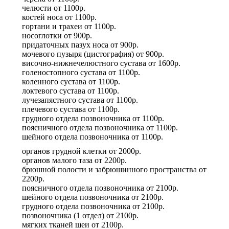
челюсти
от
1100р.
костей носа
от
1100р.
гортани и трахеи
от
1100р.
носоглотки
от
900р.
придаточных пазух носа
от
900р.
мочевого пузыря (цистография)
от
900р.
височно-нижнечелюстного сустава
от
1600р.
голеностопного сустава
от
1100р.
коленного сустава
от
1100р.
локтевого сустава
от
1100р.
лучезапястного сустава
от
1100р.
плечевого сустава
от
1100р.
грудного отдела позвоночника
от
1100р.
поясничного отдела позвоночника
от
1100р.
шейного отдела позвоночника
от
1100р.
органов грудной клетки
от
2000р.
органов малого таза
от
2200р.
брюшной полости и забрюшинного пространства
от
2200р.
поясничного отдела позвоночника
от
2100р.
шейного отдела позвоночника
от
2100р.
грудного отдела позвоночника
от
2100р.
позвоночника (1 отдел)
от
2100р.
мягких тканей шеи
от
2100р.