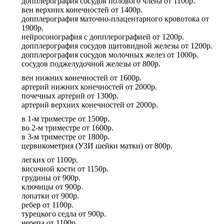
допплерография сосудов полового члена
от
1100р.
вен верхних конечностей
от
1400р.
допплерография маточно-плацентарного кровотока
от
1900р.
нейросонография с допплерографией
от
1200р.
допплерография сосудов щитовидной железы
от
1200р.
допплерография сосудов молочных желез
от
1000р.
сосудов поджелудочной железы
от
800р.
вен нижних конечностей
от
1600р.
артерий нижних конечностей
от
2000р.
почечных артерий
от
1300р.
артерий верхних конечностей
от
2000р.
в 1-м триместре
от
1500р.
во 2-м триместре
от
1600р.
в 3-м триместре
от
1800р.
цервикометрия (УЗИ шейки матки)
от
800р.
легких
от
1100р.
височной кости
от
1150р.
грудины
от
900р.
ключицы
от
900р.
лопатки
от
900р.
ребер
от
1100р.
турецкого седла
от
900р.
черепа
от
1100р.