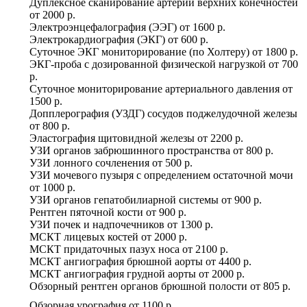
Дуплексное сканирование артерий верхних конечностей
от
2000 р.
Электроэнцефалография (ЭЭГ)
от
1600 р.
Электрокардиография (ЭКГ)
от
600 р.
Суточное ЭКГ мониторирование (по Холтеру)
от
1800 р.
ЭКГ-проба с дозированной физической нагрузкой
от
700
р.
Суточное мониторирование артериального давления
от
1500 р.
Допплерография (УЗДГ) сосудов поджелудочной железы
от
800 р.
Эластография щитовидной железы
от
2200 р.
УЗИ органов забрюшинного пространства
от
800 р.
УЗИ лонного сочленения
от
500 р.
УЗИ мочевого пузыря с определением остаточной мочи
от
1000 р.
УЗИ органов гепатобилиарной системы
от
900 р.
Рентген пяточной кости
от
900 р.
УЗИ почек и надпочечников
от
1300 р.
МСКТ лицевых костей
от
2000 р.
МСКТ придаточных пазух носа
от
2100 р.
МСКТ ангиография брюшной аорты
от
4400 р.
МСКТ ангиография грудной аорты
от
2000 р.
Обзорный рентген органов брюшной полости
от
805 р.
Обзорная урография
от
1100 р.