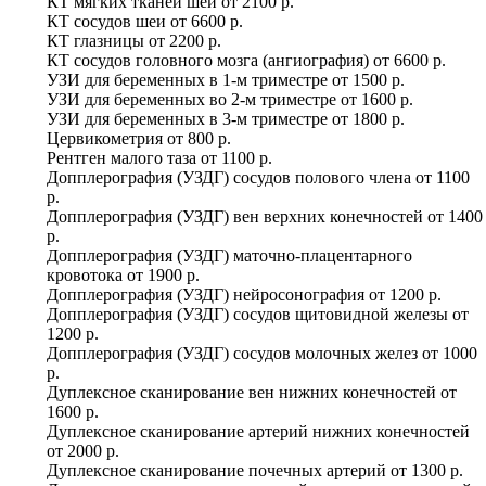
КТ мягких тканей шеи
от
2100 р.
КТ сосудов шеи
от
6600 р.
КТ глазницы
от
2200 р.
КТ сосудов головного мозга (ангиография)
от
6600 р.
УЗИ для беременных в 1-м триместре
от
1500 р.
УЗИ для беременных во 2-м триместре
от
1600 р.
УЗИ для беременных в 3-м триместре
от
1800 р.
Цервикометрия
от
800 р.
Рентген малого таза
от
1100 р.
Допплерография (УЗДГ) сосудов полового члена
от
1100
р.
Допплерография (УЗДГ) вен верхних конечностей
от
1400
р.
Допплерография (УЗДГ) маточно-плацентарного
кровотока
от
1900 р.
Допплерография (УЗДГ) нейросонография
от
1200 р.
Допплерография (УЗДГ) сосудов щитовидной железы
от
1200 р.
Допплерография (УЗДГ) сосудов молочных желез
от
1000
р.
Дуплексное сканирование вен нижних конечностей
от
1600 р.
Дуплексное сканирование артерий нижних конечностей
от
2000 р.
Дуплексное сканирование почечных артерий
от
1300 р.