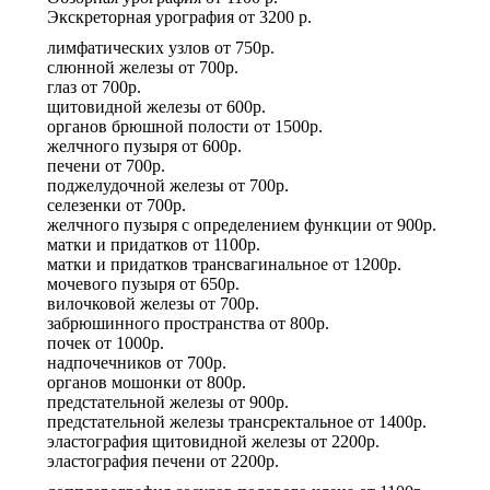
Экскреторная урография
от
3200 р.
лимфатических узлов
от
750р.
слюнной железы
от
700р.
глаз
от
700р.
щитовидной железы
от
600р.
органов брюшной полости
от
1500р.
желчного пузыря
от
600р.
печени
от
700р.
поджелудочной железы
от
700р.
селезенки
от
700р.
желчного пузыря с определением функции
от
900р.
матки и придатков
от
1100р.
матки и придатков трансвагинальное
от
1200р.
мочевого пузыря
от
650р.
вилочковой железы
от
700р.
забрюшинного пространства
от
800р.
почек
от
1000р.
надпочечников
от
700р.
органов мошонки
от
800р.
предстательной железы
от
900р.
предстательной железы трансректальное
от
1400р.
эластография щитовидной железы
от
2200р.
эластография печени
от
2200р.