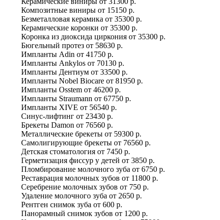
Керамические виниры
от
31300 р.
Композитные виниры
от
15150 р.
Безметалловая керамика
от
35300 р.
Керамические коронки
от
35300 р.
Коронка из диоксида циркония
от
35300 р.
Бюгельный протез
от
58630 р.
Импланты Adin
от
41750 р.
Импланты Ankylos
от
70130 р.
Импланты Дентиум
от
33500 р.
Импланты Nobel Biocare
от
81950 р.
Импланты Osstem
от
46200 р.
Импланты Straumann
от
67750 р.
Импланты XIVE
от
56540 р.
Синус-лифтинг
от
23430 р.
Брекеты Damon
от
76560 р.
Металлические брекеты
от
59300 р.
Самолигирующие брекеты
от
76560 р.
Детская стоматология
от
7450 р.
Герметизация фиссур у детей
от
3850 р.
Пломбирование молочного зуба
от
6750 р.
Реставрация молочных зубов
от
11800 р.
Серебрение молочных зубов
от
750 р.
Удаление молочного зуба
от
2650 р.
Рентген снимок зуба
от
600 р.
Панорамный снимок зубов
от
1200 р.