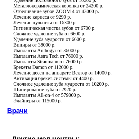
Удаление постоянного зуба
от
10200 р.
Металлокерамическая коронка
от
24200 р.
Отбеливание зубов ZOOM 4
от
43000 р.
Лечение кариеса
от
9290 р.
Лечение пульпита
от
16300 р.
Гигиеническая чистка зубов
от
6700 р.
Сложное удаление зуба
от
6600 р.
Удаление зуба мудрости
от
6600 р.
Виниры
от
38000 р.
Импланты Anthogyr
от
36000 р.
Импланты Astra Tech
от
76000 р.
Импланты Straumann
от
76000 р.
Брекеты Damon
от
112000 р.
Лечение десен на аппарате Вектор
от
14000 р.
Активация брекет-системы
от
4400 р.
Сложное удаление зуба мудрости
от
10200 р.
Шинирование зуба
от
2920 р.
Импланты All-on-4
от
579000 р.
Элайнеры
от
115000 р.
Врачи
Другие мед.центры: