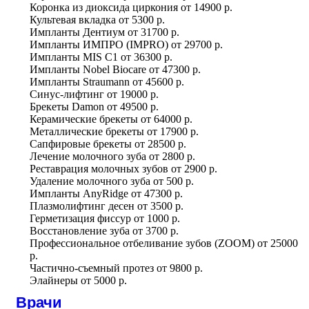
Коронка из диоксида циркония
от
14900 р.
Культевая вкладка
от
5300 р.
Импланты Дентиум
от
31700 р.
Импланты ИМПРО (IMPRO)
от
29700 р.
Импланты MIS C1
от
36300 р.
Импланты Nobel Biocare
от
47300 р.
Импланты Straumann
от
45600 р.
Синус-лифтинг
от
19000 р.
Брекеты Damon
от
49500 р.
Керамические брекеты
от
64000 р.
Металлические брекеты
от
17900 р.
Сапфировые брекеты
от
28500 р.
Лечение молочного зуба
от
2800 р.
Реставрация молочных зубов
от
2900 р.
Удаление молочного зуба
от
500 р.
Импланты AnyRidge
от
47300 р.
Плазмолифтинг десен
от
3500 р.
Герметизация фиссур
от
1000 р.
Восстановление зуба
от
3700 р.
Профессиональное отбеливание зубов (ZOOM)
от
25000
р.
Частично-съемный протез
от
9800 р.
Элайнеры
от
5000 р.
Врачи