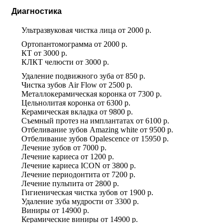
Диагностика
Ультразвуковая чистка лица
от
2000 р.
Ортопантомограмма
от
2000 р.
КТ
от
3000 р.
КЛКТ челюсти
от
3000 р.
Удаление подвижного зуба
от
850 р.
Чистка зубов Air Flow
от
2500 р.
Металлокерамическая коронка
от
7300 р.
Цельнолитая коронка
от
6300 р.
Керамическая вкладка
от
9800 р.
Съемный протез на имплантатах
от
6100 р.
Отбеливание зубов Amazing white
от
9500 р.
Отбеливание зубов Оpalescence
от
15950 р.
Лечение зубов
от
7000 р.
Лечение кариеса
от
1200 р.
Лечение кариеса ICON
от
3800 р.
Лечение периодонтита
от
7200 р.
Лечение пульпита
от
2800 р.
Гигиеническая чистка зубов
от
1900 р.
Удаление зуба мудрости
от
3300 р.
Виниры
от
14900 р.
Керамические виниры
от
14900 р.