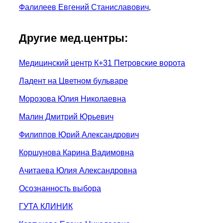
Фалилеев Евгений Станиславович
,
Другие мед.центры:
Медицинский центр К+31 Петровские ворота
Ладент на Цветном бульваре
Морозова Юлия Николаевна
Малин Дмитрий Юрьевич
Филиппов Юрий Александрович
Коршунова Карина Вадимовна
Ачитаева Юлия Александровна
Осознанность выбора
ГУТА КЛИНИК