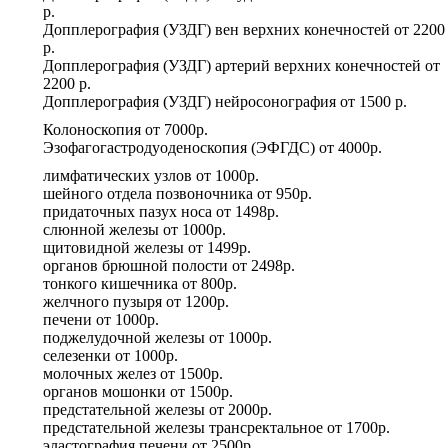
р.
Допплерография (УЗДГ) вен верхних конечностей
от
2200
р.
Допплерография (УЗДГ) артерий верхних конечностей
от
2200 р.
Допплерография (УЗДГ) нейросонография
от
1500 р.
Колоноскопия
от
7000р.
Эзофагогастродуоденоскопия (ЭФГДС)
от
4000р.
лимфатических узлов
от
1000р.
шейного отдела позвоночника
от
950р.
придаточных пазух носа
от
1498р.
слюнной железы
от
1000р.
щитовидной железы
от
1499р.
органов брюшной полости
от
2498р.
тонкого кишечника
от
800р.
желчного пузыря
от
1200р.
печени
от
1000р.
поджелудочной железы
от
1000р.
селезенки
от
1000р.
молочных желез
от
1500р.
органов мошонки
от
1500р.
предстательной железы
от
2000р.
предстательной железы трансректальное
от
1700р.
эластография печени
от
2500р.