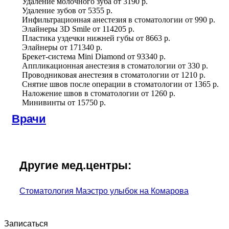
Удаление молочного зуба
от
3190 р.
Удаление зубов
от
5355 р.
Инфильтрационная анестезия в стоматологии
от
990 р.
Элайнеры 3D Smile
от
114205 р.
Пластика уздечки нижней губы
от
8663 р.
Элайнеры
от
171340 р.
Брекет-система Mini Diamond
от
93340 р.
Аппликационная анестезия в стоматологии
от
330 р.
Проводниковая анестезия в стоматологии
от
1210 р.
Снятие швов после операции в стоматологии
от
1365 р.
Наложение швов в стоматологии
от
1260 р.
Минивинты
от
15750 р.
Врачи
Другие мед.центры:
Стоматология Маэстро улыбок на Комарова
Записаться