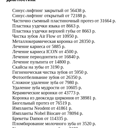
Синус-лифтинг закрытый
от
56438 р.
Синус-лифтинг открытый
от
72188 р.
Частично съемный пластиночный протез
от
31664 р.
Пластика уздечки языка
от
8663 р.
Пластика уздечки верхней губы
от
8663 р.
Чистка зубов Air Flow
от
10950 р.
Металлокерамическая коронка
от
28350 р.
Лечение кариеса
от
5885 р.
Лечение кариеса ICON
от
4500 р.
Лечение периодонтита
от
16840 р.
Лечение пульпита
от
14800 р.
Скайсы на зубы
от
3190 р.
Гигиеническая чистка зубов
от
5950 р.
Фотоотбеливание зубов
от
26350 р.
Сложное удаление зуба
от
7980 р.
Удаление зуба мудрости
от
10605 р.
Керамические коронки
от
43773 р.
Коронка из диоксида циркония
от
38981 р.
Бюгельный протез
от
76519 р.
Импланты Neodent
от
41861 р.
Импланты Nobel Biocare
от
78094 р.
Брекеты Damon
от
114335 р.
Пломбирование молочного зуба
от
3520 р.