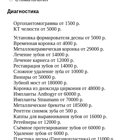
Диагностика
Ортопантомограмма
от
1500 р.
КТ челюсти
от
5000 р.
Установка формирователя десны
от
5000 р.
Временная коронка
от
4000 р.
Металлокерамическая коронка
от
29000 р.
Лечение зубов
от
14000 р.
Лечение кариеса
от
12000 р.
Реставрация зубов
от
14000 р.
Сложное удаление зуба
от
10000 р.
Виниры
от
50000 р.
Зубной мост
от
180000 р.
Коронка из диоксида циркония
от
48000 р.
Импланты Anthogyr
от
60000 р.
Импланты Straumann
от
70000 р.
Металлические брекеты
от
185000 р.
Рентген снимок зуба
от
500 р.
Каппы для выравнивания зубов
от
16000 р.
Ретейнеры
от
12000 р.
Съёмное протезирование зубов
от
60000 р.
Удаление зубов
от
6000 р.
Пластика десны (Гингивопластика)
от
11000 р.