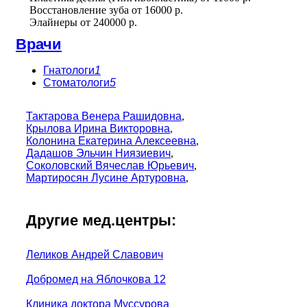
Восстановление зуба
от
16000 р.
Элайнеры
от
240000 р.
Врачи
Гнатологи
1
Стоматологи
5
Тактарова Венера Рашидовна
,
Крылова Ирина Викторовна
,
Колонина Екатерина Алексеевна
,
Дадашов Эльчин Ниязиевич
,
Соколовский Вячеслав Юрьевич
,
Мартиросян Лусине Артуровна
,
Другие мед.центры:
Леликов Андрей Славович
Добромед на Яблочкова 12
Клиника доктора Муссурова