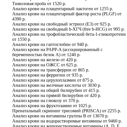
Тимоловая проба
от
1520 р.
Анализ крови на плацентарный лактоген
от
1255 р.
Анализ крови на плацентарный фактор роста (PLGF)
от
4390 р.
Анализ крови на свободный эстриол (Е3)
от
925 р.
Анализ крови на свободный b-ХГЧ (free b-HCG)
от
995 р.
Анализ крови на трофобластический бета-1-гликопротеин
от
1550 р.
Анализ крови на гаптоглобин
от
940 р.
Анализ крови на PAPP-A (ассоциированный с
беременностью белок А)
от
1240 р.
Анализ крови на железо
от
420 р.
Анализ крови на ОЖСС
от
625 р.
Анализ крови на трансферрин
от
865 р.
Анализ крови на ферритин
от
935 р.
Анализ крови на церулоплазмин
от
875 р.
Анализ крови на желчные кислоты
от
3030 р.
Анализ крови на общий билирубин
от
415 р.
Анализ крови на прямой билирубин
от
420 р.
Анализ крови на глюкозу
от
370 р.
Анализ крови на фруктозамин
от
1025 р.
Пренатальный скрининг трисомий (PRISCA)
от
2255 р.
Анализ крови на витамины группы B
от
13670 р.
Анализ крови на водорастворимые витамины
от
9460 р.
Анализ крови на жирорастворимые витамины (A, D, E,