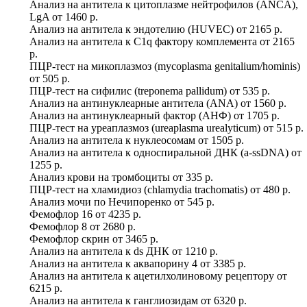
Анализ на антитела к цитоплазме нейтрофилов (ANCA),
LgA
от
1460 р.
Анализ на антитела к эндотелию (HUVEC)
от
2165 р.
Анализ на антитела к C1q фактору комплемента
от
2165
р.
ПЦР-тест на микоплазмоз (mycoplasma genitalium/hominis)
от
505 р.
ПЦР-тест на сифилис (treponema pallidum)
от
535 р.
Анализ на антинуклеарные антитела (ANA)
от
1560 р.
Анализ на антинуклеарный фактор (АНФ)
от
1705 р.
ПЦР-тест на уреаплазмоз (ureaplasma urealyticum)
от
515 р.
Анализ на антитела к нуклеосомам
от
1505 р.
Анализ на антитела к односпиральной ДНК (a-ssDNA)
от
1255 р.
Анализ крови на тромбоциты
от
335 р.
ПЦР-тест на хламидиоз (chlamydia trachomatis)
от
480 р.
Анализ мочи по Нечипоренко
от
545 р.
Фемофлор 16
от
4235 р.
Фемофлор 8
от
2680 р.
Фемофлор скрин
от
3465 р.
Анализ на антитела к ds ДНК
от
1210 р.
Анализ на антитела к аквапорину 4
от
3385 р.
Анализ на антитела к ацетилхолиновому рецептору
от
6215 р.
Анализ на антитела к ганглиозидам
от
6320 р.