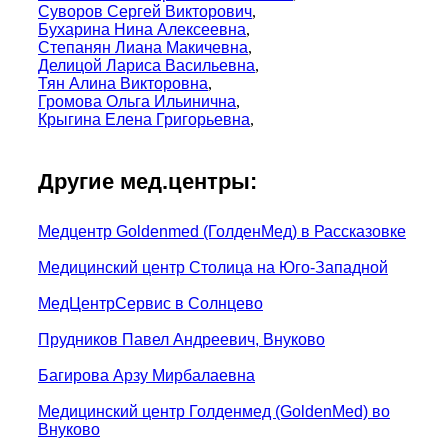
Суворов Сергей Викторович
,
Бухарина Нина Алексеевна
,
Степанян Лиана Макичевна
,
Делицой Лариса Васильевна
,
Тян Алина Викторовна
,
Громова Ольга Ильинична
,
Крыгина Елена Григорьевна
,
Другие мед.центры:
Медцентр Goldenmed (ГолденМед) в Рассказовке
Медицинский центр Столица на Юго-Западной
МедЦентрСервис в Солнцево
Прудников Павел Андреевич, Внуково
Багирова Арзу Мирбалаевна
Медицинский центр Голденмед (GoldenMed) во
Внуково