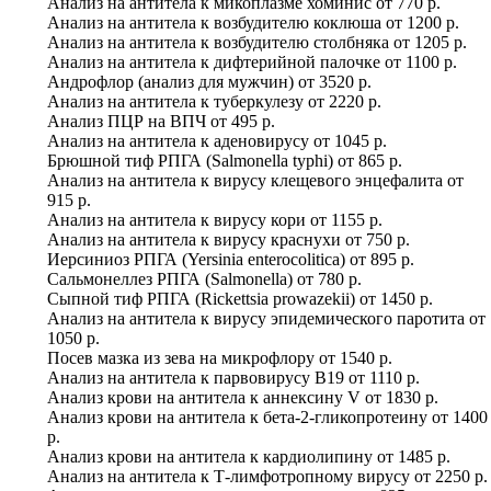
Анализ на антитела к микоплазме хоминис
от
770 р.
Анализ на антитела к возбудителю коклюша
от
1200 р.
Анализ на антитела к возбудителю столбняка
от
1205 р.
Анализ на антитела к дифтерийной палочке
от
1100 р.
Андрофлор (анализ для мужчин)
от
3520 р.
Анализ на антитела к туберкулезу
от
2220 р.
Анализ ПЦР на ВПЧ
от
495 р.
Анализ на антитела к аденовирусу
от
1045 р.
Брюшной тиф РПГА (Salmonella typhi)
от
865 р.
Анализ на антитела к вирусу клещевого энцефалита
от
915 р.
Анализ на антитела к вирусу кори
от
1155 р.
Анализ на антитела к вирусу краснухи
от
750 р.
Иерсиниоз РПГА (Yersinia enterocolitica)
от
895 р.
Сальмонеллез РПГА (Salmonella)
от
780 р.
Сыпной тиф РПГА (Rickettsia prowazekii)
от
1450 р.
Анализ на антитела к вирусу эпидемического паротита
от
1050 р.
Посев мазка из зева на микрофлору
от
1540 р.
Анализ на антитела к парвовирусу B19
от
1110 р.
Анализ крови на антитела к аннексину V
от
1830 р.
Анализ крови на антитела к бета-2-гликопротеину
от
1400
р.
Анализ крови на антитела к кардиолипину
от
1485 р.
Анализ на антитела к Т-лимфотропному вирусу
от
2250 р.