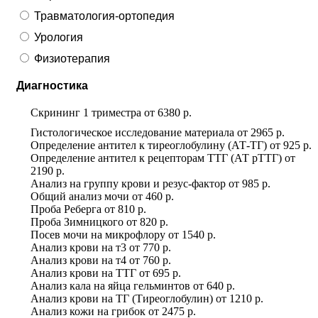
Травматология-ортопедия
Урология
Физиотерапия
Диагностика
Скрининг 1 триместра
от
6380 р.
Гистологическое исследование материала
от
2965 р.
Определение антител к тиреоглобулину (АТ-ТГ)
от
925 р.
Определение антител к рецепторам ТТГ (АТ рТТГ)
от
2190 р.
Анализ на группу крови и резус-фактор
от
985 р.
Общий анализ мочи
от
460 р.
Проба Реберга
от
810 р.
Проба Зимницкого
от
820 р.
Посев мочи на микрофлору
от
1540 р.
Анализ крови на т3
от
770 р.
Анализ крови на т4
от
760 р.
Анализ крови на ТТГ
от
695 р.
Анализ кала на яйца гельминтов
от
640 р.
Анализ крови на ТГ (Tиреоглобулин)
от
1210 р.
Анализ кожи на грибок
от
2475 р.