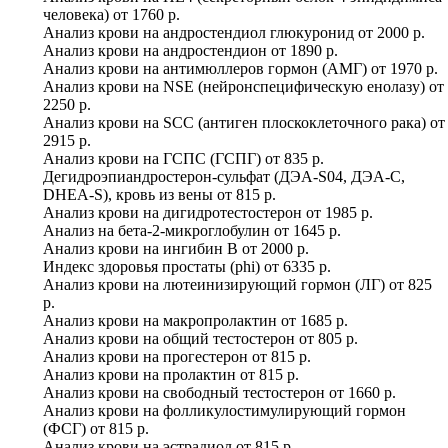
человека)
от
1760 р.
Анализ крови на андростендиол глюкуронид
от
2000 р.
Анализ крови на андростендион
от
1890 р.
Анализ крови на антимюллеров гормон (АМГ)
от
1970 р.
Анализ крови на NSE (нейронспецифическую енолазу)
от
2250 р.
Анализ крови на SCC (антиген плоскоклеточного рака)
от
2915 р.
Анализ крови на ГСПС (ГСПГ)
от
835 р.
Дегидроэпиандростерон-сульфат (ДЭА-S04, ДЭА-С,
DHEA-S), кровь из вены
от
815 р.
Анализ крови на дигидротестостерон
от
1985 р.
Анализ на бета-2-микроглобулин
от
1645 р.
Анализ крови на ингибин B
от
2000 р.
Индекс здоровья простаты (phi)
от
6335 р.
Анализ крови на лютеинизирующий гормон (ЛГ)
от
825
р.
Анализ крови на макропролактин
от
1685 р.
Анализ крови на общий тестостерон
от
805 р.
Анализ крови на прогестерон
от
815 р.
Анализ крови на пролактин
от
815 р.
Анализ крови на свободный тестостерон
от
1660 р.
Анализ крови на фолликулостимулирующий гормон
(ФСГ)
от
815 р.
Анализ крови на эстрадиол
от
815 р.