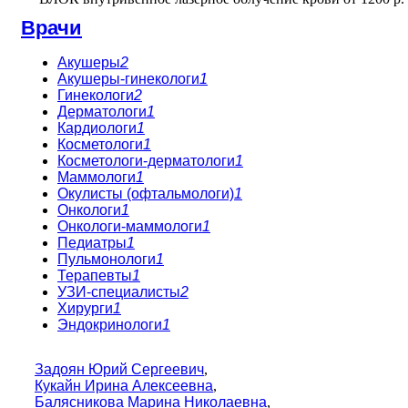
Врачи
Акушеры
2
Акушеры-гинекологи
1
Гинекологи
2
Дерматологи
1
Кардиологи
1
Косметологи
1
Косметологи-дерматологи
1
Маммологи
1
Окулисты (офтальмологи)
1
Онкологи
1
Онкологи-маммологи
1
Педиатры
1
Пульмонологи
1
Терапевты
1
УЗИ-специалисты
2
Хирурги
1
Эндокринологи
1
Задоян Юрий Сергеевич
,
Кукайн Ирина Алексеевна
,
Балясникова Марина Николаевна
,