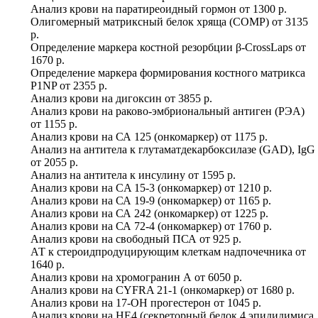
Анализ крови на паратиреоидный гормон
от
1300 р.
Олигомерный матриксный белок хряща (COMP)
от
3135
р.
Определение маркера костной резорбции β-CrossLaps
от
1670 р.
Определение маркера формирования костного матрикса
P1NP
от
2355 р.
Анализ крови на дигоксин
от
3855 р.
Анализ крови на раково-эмбриональный антиген (РЭА)
от
1155 р.
Анализ крови на СА 125 (онкомаркер)
от
1175 р.
Анализ на антитела к глутаматдекарбоксилазе (GAD), IgG
от
2055 р.
Анализ на антитела к инсулину
от
1595 р.
Анализ крови на CA 15-3 (онкомаркер)
от
1210 р.
Анализ крови на СА 19-9 (онкомаркер)
от
1165 р.
Анализ крови на СА 242 (онкомаркер)
от
1225 р.
Анализ крови на СА 72-4 (онкомаркер)
от
1760 р.
Анализ крови на свободный ПСА
от
925 р.
АТ к стероидпродуцирующим клеткам надпочечника
от
1640 р.
Анализ крови на хромогранин А
от
6050 р.
Анализ крови на CYFRA 21-1 (онкомаркер)
от
1680 р.
Анализ крови на 17-ОН прогестерон
от
1045 р.
Анализ крови на HE4 (секреторный белок 4 эпидидимиса