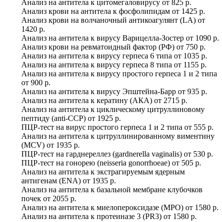
Анализ на антитела к цитомегаловирусу
от
825 р.
Анализ крови на антитела к фосфолипидам
от
1425 р.
Анализ крови на волчаночный антикоагулянт (LA)
от
1420 р.
Анализ на антитела к вирусу Варицелла-Зостер
от
1090 р.
Анализ крови на ревматоидный фактор (РФ)
от
750 р.
Анализ на антитела к вирусу герпеса 6 типа
от
1035 р.
Анализ на антитела к вирусу герпеса 8 типа
от
1155 р.
Анализ на антитела к вирусу простого герпеса 1 и 2 типа
от
900 р.
Анализ на антитела к вирусу Эпштейна-Барр
от
935 р.
Анализ на антитела к кератину (АКА)
от
2715 р.
Анализ на антитела к циклическому цитруллиновому
пептиду (anti-ССР)
от
1925 р.
ПЦР-тест на вирус простого герпеса 1 и 2 типа
от
555 р.
Анализ на антитела к цитруллинированному виментину
(MCV)
от
1935 р.
ПЦР-тест на гарднереллез (gardnerella vaginalis)
от
530 р.
ПЦР-тест на гонорею (neisseria gonorrhoeae)
от
505 р.
Анализ на антитела к экстрагируемым ядерным
антигенам (ENA)
от
1935 р.
Анализ на антитела к базальной мембране клубочков
почек
от
2055 р.
Анализ на антитела к миелопероксидазе (МРО)
от
1580 р.
Анализ на антитела к протеиназе 3 (PR3)
от
1580 р.