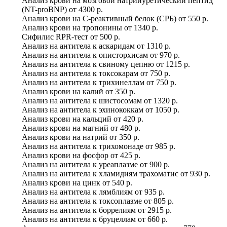
Анализ крови на мозговой натрийуретический пептид
(NT-proBNP)
от
4300 р.
Анализ крови на C-реактивный белок (СРБ)
от
550 р.
Анализ крови на тропонины
от
1340 р.
Сифилис RPR-тест
от
500 р.
Анализ на антитела к аскаридам
от
1310 р.
Анализ на антитела к описторхисам
от
970 р.
Анализ на антитела к свиному цепню
от
1215 р.
Анализ на антитела к токсокарам
от
750 р.
Анализ на антитела к трихинеллам
от
750 р.
Анализ крови на калий
от
350 р.
Анализ на антитела к шистосомам
от
1320 р.
Анализ на антитела к эхинококкам
от
1050 р.
Анализ крови на кальций
от
420 р.
Анализ крови на магний
от
480 р.
Анализ крови на натрий
от
350 р.
Анализ на антитела к трихомонаде
от
985 р.
Анализ крови на фосфор
от
425 р.
Анализ на антитела к уреаплазме
от
900 р.
Анализ на антитела к хламидиям трахоматис
от
930 р.
Анализ крови на цинк
от
540 р.
Анализ на антитела к лямблиям
от
935 р.
Анализ на антитела к токсоплазме
от
805 р.
Анализ на антитела к боррелиям
от
2915 р.
Анализ на антитела к бруцеллам
от
660 р.