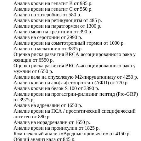
Анализ крови на гепатит B
от
935 р.
Анализ крови на гепатит C
от
550 р.
Анализ на энтеробиоз
от
580 р.
Анализ крови на ретикулоциты
от
485 р.
Анализ крови на паратгормон
от
1300 р.
Анализ мочи на креатинин
от
390 р.
Анализ на серотонин
от
2990 р.
Анализ крови на соматотропный гормон
от
1000 р.
Анализ на мелатонин
от
3895 р.
Оценка риска развития BRCA-ассоциированного рака у
женщин
от
6550 р.
Оценка риска развития BRCA-ассоциированного рака у
мужчин
от
6550 р.
Анализ кала на опухолевую М2-пируваткиназу
от
4250 р.
Анализ крови на альфа-фетопротеин (АФП)
от
770 р.
Анализ крови на белок S-100
от
3390 р.
Анализ крови на прогастрин-рилизинг пептид (Pro-GRP)
от
3975 р.
Анализ на адреналин
от
1650 р.
Анализ крови на ПСА / простатический специфический
антиген
от
880 р.
Анализ на норадреналин
от
1650 р.
Анализ крови на проинсулин
от
1825 р.
Комплексный анализ «Вредные привычки»
от
4150 р.
Общий анализ кала
от
845 р.