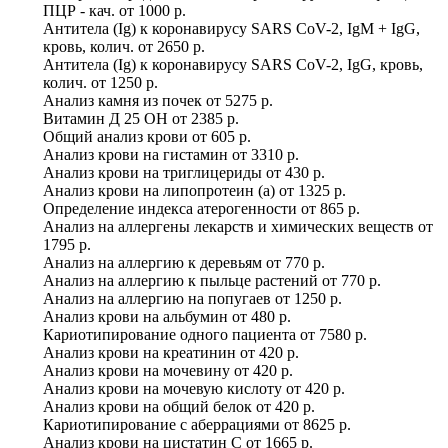
ПЦР - кач.
от
1000 р.
Антитела (Ig) к коронавирусу SARS CoV-2, IgM + IgG,
кровь, колич.
от
2650 р.
Антитела (Ig) к коронавирусу SARS CoV-2, IgG, кровь,
колич.
от
1250 р.
Анализ камня из почек
от
5275 р.
Витамин Д 25 ОН
от
2385 р.
Общий анализ крови
от
605 р.
Анализ крови на гистамин
от
3310 р.
Анализ крови на триглицериды
от
430 р.
Анализ крови на липопротеин (а)
от
1325 р.
Определение индекса атерогенности
от
865 р.
Анализ на аллергены лекарств и химических веществ
от
1795 р.
Анализ на аллергию к деревьям
от
770 р.
Анализ на аллергию к пыльце растений
от
770 р.
Анализ на аллергию на попугаев
от
1250 р.
Анализ крови на альбумин
от
480 р.
Кариотипирование одного пациента
от
7580 р.
Анализ крови на креатинин
от
420 р.
Анализ крови на мочевину
от
420 р.
Анализ крови на мочевую кислоту
от
420 р.
Анализ крови на общий белок
от
420 р.
Кариотипирование с аберрациями
от
8625 р.
Анализ крови на цистатин C
от
1665 р.