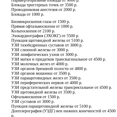
Паравертебральная блокада
от
9000 р.
Блокада триггерных точек
от
3500 р.
Проводниковая анестезия
от
2000 р.
Блокада
от
1000 р.
Биомикроскопия глаза
от
1500 р.
Прямая офтальмоскопия
от
1000 р.
Кольпоскопия
от
2100 р.
Эхокардиография (ЭХОКГ)
от
5500 р.
Пункция щитовидной железы
от
5100 р.
УЗИ тазобедренных суставов
от
3000 р.
УЗИ слюнной железы
от
3000 р.
УЗИ лимфатических узлов
от
3000 р.
УЗИ матки и придатков трансвагинальное
от
4500 р.
УЗИ молочных желез
от
4000 р.
УЗИ органов брюшной полости
от
4800 р.
УЗИ органов мошонки
от
3500 р.
УЗИ паращитовидных желез
от
3500 р.
УЗИ периферических нервов
от
4000 р.
УЗИ предстательной железы трансректальное
от
4500 р.
УЗИ щитовидной железы
от
3500 р.
Офтальмоскопия
от
1500 р.
УЗИ суставов
от
3000 р.
Пункция паращитовидной железы
от
5100 р.
Допплерография (УЗДГ) вен нижних конечностей
от
4500
р.