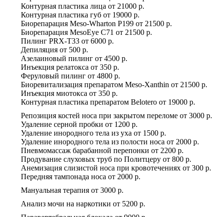
Контурная пластика лица
от
21000 р.
Контурная пластика губ
от
19000 р.
Биорепарация Meso-Wharton P199
от
21500 р.
Биорепарация MesoEye C71
от
21500 р.
Пилинг PRX-T33
от
6000 р.
Депиляция
от
500 р.
Азелаиновый пилинг
от
4500 р.
Инъекция релатокса
от
350 р.
Феруловый пилинг
от
4800 р.
Биоревитализация препаратом Meso-Xanthin
от
21500 р.
Инъекция миотокса
от
350 р.
Контурная пластика препаратом Belotero
от
19000 р.
Репозиция костей носа при закрытом переломе
от
3000 р.
Удаление серной пробки
от
1200 р.
Удаление инородного тела из уха
от
1500 р.
Удаление инородного тела из полости носа
от
2000 р.
Пневмомассаж барабанной перепонки
от
2200 р.
Продувание слуховых труб по Политцеру
от
800 р.
Анемизация слизистой носа при кровотечениях
от
300 р.
Передняя тампонада носа
от
2000 р.
Мануальная терапия
от
3000 р.
Анализ мочи на наркотики
от
5200 р.