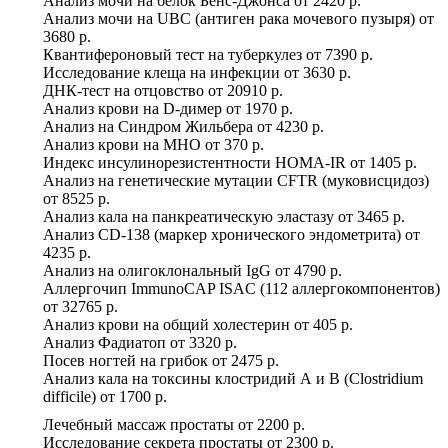
Анализ мочи на белок Бенс-Джонса
от
2420 р.
Анализ мочи на UBC (антиген рака мочевого пузыря)
от
3680 р.
Квантифероновый тест на туберкулез
от
7390 р.
Исследование клеща на инфекции
от
3630 р.
ДНК-тест на отцовство
от
20910 р.
Анализ крови на D-димер
от
1970 р.
Анализ на Синдром Жильбера
от
4230 р.
Анализ крови на МНО
от
370 р.
Индекс инсулинорезистентности HOMA-IR
от
1405 р.
Анализ на генетические мутации CFTR (муковисцидоз)
от
8525 р.
Анализ кала на панкреатическую эластазу
от
3465 р.
Анализ CD-138 (маркер хронического эндометрита)
от
4235 р.
Анализ на олигоклональный IgG
от
4790 р.
Аллергочип ImmunoCAP ISAC (112 аллергокомпонентов)
от
32765 р.
Анализ крови на общий холестерин
от
405 р.
Анализ Фадиатоп
от
3320 р.
Посев ногтей на грибок
от
2475 р.
Анализ кала на токсины клостридий А и В (Clostridium
difficile)
от
1700 р.
Лечебный массаж простаты
от
2200 р.
Исследование секрета простаты
от
2300 р.