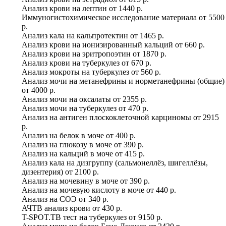
Анализ крови на лептин
от
1440 р.
Иммуногистохимическое исследование материала
от
5500
р.
Анализ кала на кальпротектин
от
1465 р.
Анализ крови на ионизированный кальций
от
660 р.
Анализ крови на эритропоэтин
от
1870 р.
Анализ крови на туберкулез
от
670 р.
Анализ мокроты на туберкулез
от
560 р.
Анализ мочи на метанефрины и норметанефрины (общие)
от
4000 р.
Анализ мочи на оксалаты
от
2355 р.
Анализ мочи на туберкулез
от
470 р.
Анализ на антиген плоскоклеточной карциномы
от
2915
р.
Анализ на белок в моче
от
400 р.
Анализ на глюкозу в моче
от
390 р.
Анализ на кальций в моче
от
415 р.
Анализ кала на дизгруппу (сальмонеллёз, шигеллёзы,
дизентерия)
от
2100 р.
Анализ на мочевину в моче
от
390 р.
Анализ на мочевую кислоту в моче
от
440 р.
Анализ на СОЭ
от
340 р.
АЧТВ анализ крови
от
430 р.
T-SPOT.TB тест на туберкулез
от
9150 р.