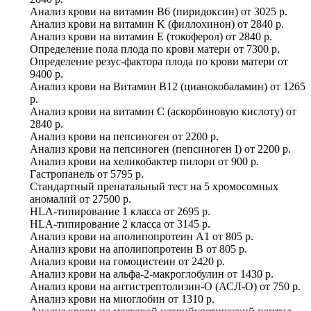
Анализ крови на витамин B6 (пиридоксин)
от
3025 р.
Анализ крови на витамин K (филлохинон)
от
2840 р.
Анализ крови на витамин E (токоферол)
от
2840 р.
Определение пола плода по крови матери
от
7300 р.
Определение резус-фактора плода по крови матери
от
9400 р.
Анализ крови на Витамин B12 (цианокобаламин)
от
1265
р.
Анализ крови на витамин C (аскорбиновую кислоту)
от
2840 р.
Анализ крови на пепсиноген
от
2200 р.
Анализ крови на пепсиноген (пепсиноген I)
от
2200 р.
Анализ крови на хеликобактер пилори
от
900 р.
Гастропанель
от
5795 р.
Стандартный пренатальный тест на 5 хромосомных
аномалий
от
27500 р.
HLA-типирование 1 класса
от
2695 р.
HLA-типирование 2 класса
от
3145 р.
Анализ крови на аполипопротеин А1
от
805 р.
Анализ крови на аполипопротеин B
от
805 р.
Анализ крови на гомоцистеин
от
2420 р.
Анализ крови на альфа-2-макроглобулин
от
1430 р.
Анализ крови на антистрептолизин-О (АСЛ-О)
от
750 р.
Анализ крови на миоглобин
от
1310 р.