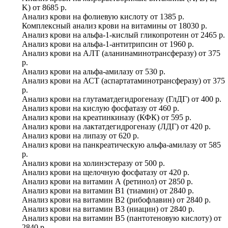
K)
от
8685 р.
Анализ крови на фолиевую кислоту
от
1385 р.
Комплексный анализ крови на витамины
от
18030 р.
Анализ крови на альфа-1-кислый гликопротеин
от
2465 р.
Анализ крови на альфа-1-антитрипсин
от
1960 р.
Анализ крови на АЛТ (аланинаминотрансферазу)
от
375
р.
Анализ крови на альфа-амилазу
от
530 р.
Анализ крови на АСТ (аспартатаминотрансферазу)
от
375
р.
Анализ крови на глутаматдегидрогеназу (ГлДГ)
от
400 р.
Анализ крови на кислую фосфатазу
от
460 р.
Анализ крови на креатинкиназу (КФК)
от
595 р.
Анализ крови на лактатдегидрогеназу (ЛДГ)
от
420 р.
Анализ крови на липазу
от
620 р.
Анализ крови на панкреатическую альфа-амилазу
от
585
р.
Анализ крови на холинэстеразу
от
500 р.
Анализ крови на щелочную фосфатазу
от
420 р.
Анализ крови на витамин А (ретинол)
от
2850 р.
Анализ крови на витамин B1 (тиамин)
от
2840 р.
Анализ крови на витамин B2 (рибофлавин)
от
2840 р.
Анализ крови на витамин B3 (ниацин)
от
2840 р.
Анализ крови на витамин B5 (пантотеновую кислоту)
от
2840 р.