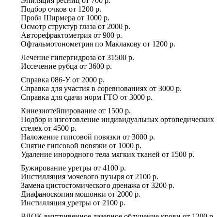
Эпиляция ресниц
от
700 р.
Подбор очков
от
1200 р.
Проба Ширмера
от
1000 р.
Осмотр структур глаза
от
2000 р.
Авторефрактометрия
от
900 р.
Офтальмотонометрия по Маклакову
от
1200 р.
Лечение гипергидроза
от
31500 р.
Иссечение рубца
от
3600 р.
Справка 086-У
от
2000 р.
Справка для участия в соревнованиях
от
3000 р.
Справка для сдачи норм ГТО
от
3000 р.
Кинезиотейпирование
от
1500 р.
Подбор и изготовление индивидуальных ортопедических
стелек
от
4500 р.
Наложение гипсовой повязки
от
3000 р.
Снятие гипсовой повязки
от
1000 р.
Удаление инородного тела мягких тканей
от
1500 р.
Бужирование уретры
от
4100 р.
Инстилляция мочевого пузыря
от
2100 р.
Замена цистостомического дренажа
от
3200 р.
Диафаноскопия мошонки
от
2000 р.
Инстилляция уретры
от
2100 р.
ВЛОК внутривенное лазерное облучение крови
от
1200 р.