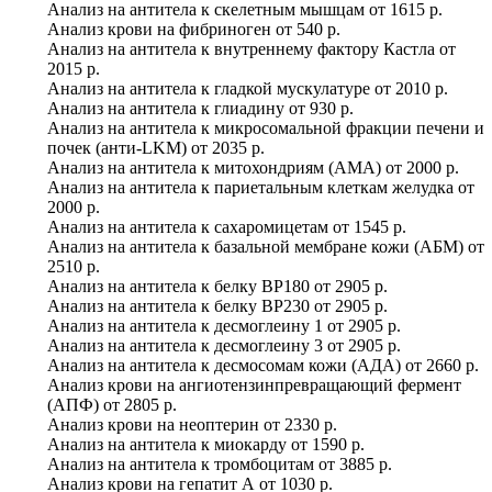
Анализ на антитела к скелетным мышцам
от
1615 р.
Анализ крови на фибриноген
от
540 р.
Анализ на антитела к внутреннему фактору Кастла
от
2015 р.
Анализ на антитела к гладкой мускулатуре
от
2010 р.
Анализ на антитела к глиадину
от
930 р.
Анализ на антитела к микросомальной фракции печени и
почек (анти-LKM)
от
2035 р.
Анализ на антитела к митохондриям (AMA)
от
2000 р.
Анализ на антитела к париетальным клеткам желудка
от
2000 р.
Анализ на антитела к сахаромицетам
от
1545 р.
Анализ на антитела к базальной мембране кожи (АБМ)
от
2510 р.
Анализ на антитела к белку BP180
от
2905 р.
Анализ на антитела к белку BP230
от
2905 р.
Анализ на антитела к десмоглеину 1
от
2905 р.
Анализ на антитела к десмоглеину 3
от
2905 р.
Анализ на антитела к десмосомам кожи (АДА)
от
2660 р.
Анализ крови на ангиотензинпревращающий фермент
(АПФ)
от
2805 р.
Анализ крови на неоптерин
от
2330 р.
Анализ на антитела к миокарду
от
1590 р.
Анализ на антитела к тромбоцитам
от
3885 р.
Анализ крови на гепатит А
от
1030 р.