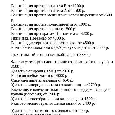
Вакцинация против гепатита В
от
1200 р.
Вакцинация против гепатита А
от
1500 р.
Вакцинация против менингококковой инфекции
от
7500
р.
Вакцинация против полиомиелита
от
1000 р.
Вакцинация против гриппа
от
800 р.
Вакцинация препаратом Пентаксим
от
4200 р.
Прививка Превенар
от
4800 р.
Вакцина дифтерия-коклюш-столбняк
от
4500 р.
Комплексная вакцина корь/краснуха/паротит
от
2500 р.
Дыхательный тест на хеликобактер
от
3830 р.
Фолликулометрия (мониторинг созревания фолликула)
от
2500 р.
Удаление спирали (ВМС)
от
2900 р.
Биопсия шейки матки
от
4000 р.
Спринцевание влагалища
от
650 р.
Удаление инородного тела из влагалища
от
2700 р.
Введение, извлечение влагалищного поддерживающего
кольца (пессария)
от
1900 р.
Удаление новообразования влагалища
от
1500 р.
Радиоволновая терапия шейки матки
от
2400 р.
Удаление контагиозного моллюска
от
500 р.