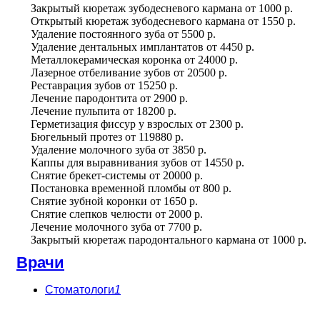
Закрытый кюретаж зубодесневого кармана
от
1000 р.
Открытый кюретаж зубодесневого кармана
от
1550 р.
Удаление постоянного зуба
от
5500 р.
Удаление дентальных имплантатов
от
4450 р.
Металлокерамическая коронка
от
24000 р.
Лазерное отбеливание зубов
от
20500 р.
Реставрация зубов
от
15250 р.
Лечение пародонтита
от
2900 р.
Лечение пульпита
от
18200 р.
Герметизация фиссур у взрослых
от
2300 р.
Бюгельный протез
от
119880 р.
Удаление молочного зуба
от
3850 р.
Каппы для выравнивания зубов
от
14550 р.
Снятие брекет-системы
от
20000 р.
Постановка временной пломбы
от
800 р.
Снятие зубной коронки
от
1650 р.
Снятие слепков челюсти
от
2000 р.
Лечение молочного зуба
от
7700 р.
Закрытый кюретаж пародонтального кармана
от
1000 р.
Врачи
Стоматологи
1