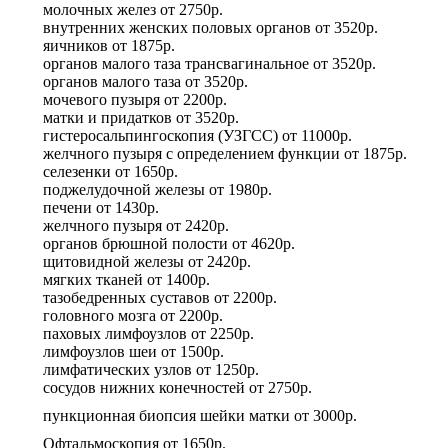
молочных желез
от
2750р.
внутренних женских половых органов
от
3520р.
яичников
от
1875р.
органов малого таза трансвагинальное
от
3520р.
органов малого таза
от
3520р.
мочевого пузыря
от
2200р.
матки и придатков
от
3520р.
гистеросальпингоскопия (УЗГСС)
от
11000р.
желчного пузыря с определением функции
от
1875р.
селезенки
от
1650р.
поджелудочной железы
от
1980р.
печени
от
1430р.
желчного пузыря
от
2420р.
органов брюшной полости
от
4620р.
щитовидной железы
от
2420р.
мягких тканей
от
1400р.
тазобедренных суставов
от
2200р.
головного мозга
от
2200р.
паховых лимфоузлов
от
2250р.
лимфоузлов шеи
от
1500р.
лимфатических узлов
от
1250р.
сосудов нижних конечностей
от
2750р.
пункционная биопсия шейки матки
от
3000р.
Офтальмоскопия
от
1650р.