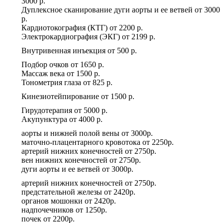
3000 р.
Дуплексное сканирование дуги аорты и ее ветвей
от
3000
р.
Кардиотокография (КТГ)
от
2200 р.
Электрокардиография (ЭКГ)
от
2199 р.
Внутривенная инъекция
от
500 р.
Подбор очков
от
1650 р.
Массаж века
от
1500 р.
Тонометрия глаза
от
825 р.
Кинезиотейпирование
от
1500 р.
Гирудотерапия
от
5000 р.
Акупунктура
от
4000 р.
аорты и нижней полой вены
от
3000р.
маточно-плацентарного кровотока
от
2250р.
артерий нижних конечностей
от
2750р.
вен нижних конечностей
от
2750р.
дуги аорты и ее ветвей
от
3000р.
артерий нижних конечностей
от
2750р.
предстательной железы
от
2420р.
органов мошонки
от
2420р.
надпочечников
от
1250р.
почек
от
2200р.