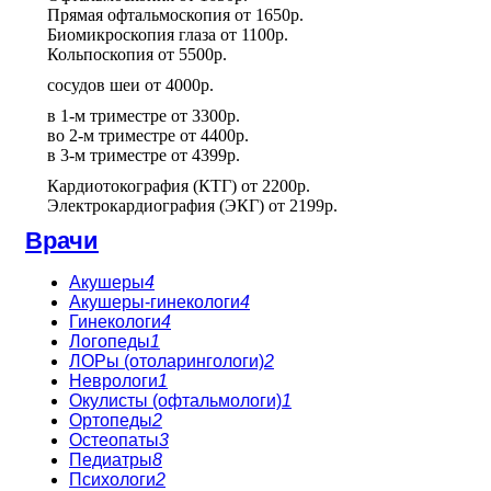
Прямая офтальмоскопия
от
1650р.
Биомикроскопия глаза
от
1100р.
Кольпоскопия
от
5500р.
сосудов шеи
от
4000р.
в 1-м триместре
от
3300р.
во 2-м триместре
от
4400р.
в 3-м триместре
от
4399р.
Кардиотокография (КТГ)
от
2200р.
Электрокардиография (ЭКГ)
от
2199р.
Врачи
Акушеры
4
Акушеры-гинекологи
4
Гинекологи
4
Логопеды
1
ЛОРы (отоларингологи)
2
Неврологи
1
Окулисты (офтальмологи)
1
Ортопеды
2
Остеопаты
3
Педиатры
8
Психологи
2