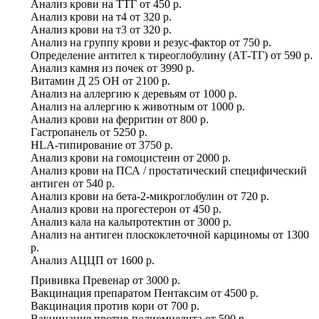
Анализ крови на ТТГ
от
450 р.
Анализ крови на т4
от
320 р.
Анализ крови на т3
от
320 р.
Анализ на группу крови и резус-фактор
от
750 р.
Определение антител к тиреоглобулину (АТ-ТГ)
от
590 р.
Анализ камня из почек
от
3990 р.
Витамин Д 25 ОН
от
2100 р.
Анализ на аллергию к деревьям
от
1000 р.
Анализ на аллергию к животным
от
1000 р.
Анализ крови на ферритин
от
800 р.
Гастропанель
от
5250 р.
HLA-типирование
от
3750 р.
Анализ крови на гомоцистеин
от
2000 р.
Анализ крови на ПСА / простатический специфический
антиген
от
540 р.
Анализ крови на бета-2-микроглобулин
от
720 р.
Анализ крови на прогестерон
от
450 р.
Анализ кала на кальпротектин
от
3000 р.
Анализ на антиген плоскоклеточной карциномы
от
1300
р.
Анализ АЦЦП
от
1600 р.
Прививка Превенар
от
3000 р.
Вакцинация препаратом Пентаксим
от
4500 р.
Вакцинация против кори
от
700 р.
Вакцинация против полиомиелита
от
500 р.