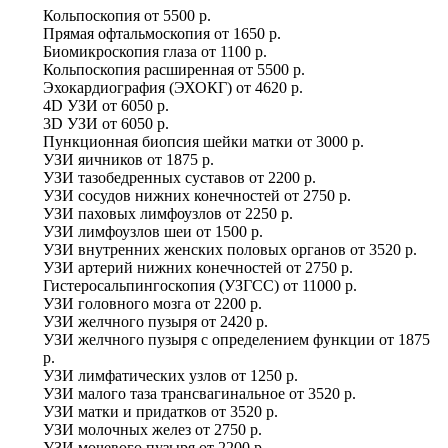
Кольпоскопия
от
5500 р.
Прямая офтальмоскопия
от
1650 р.
Биомикроскопия глаза
от
1100 р.
Кольпоскопия расширенная
от
5500 р.
Эхокардиография (ЭХОКГ)
от
4620 р.
4D УЗИ
от
6050 р.
3D УЗИ
от
6050 р.
Пункционная биопсия шейки матки
от
3000 р.
УЗИ яичников
от
1875 р.
УЗИ тазобедренных суставов
от
2200 р.
УЗИ сосудов нижних конечностей
от
2750 р.
УЗИ паховых лимфоузлов
от
2250 р.
УЗИ лимфоузлов шеи
от
1500 р.
УЗИ внутренних женских половых органов
от
3520 р.
УЗИ артерий нижних конечностей
от
2750 р.
Гистеросальпингоскопия (УЗГСС)
от
11000 р.
УЗИ головного мозга
от
2200 р.
УЗИ желчного пузыря
от
2420 р.
УЗИ желчного пузыря с определением функции
от
1875
р.
УЗИ лимфатических узлов
от
1250 р.
УЗИ малого таза трансвагинальное
от
3520 р.
УЗИ матки и придатков
от
3520 р.
УЗИ молочных желез
от
2750 р.
УЗИ мочевого пузыря
от
2200 р.