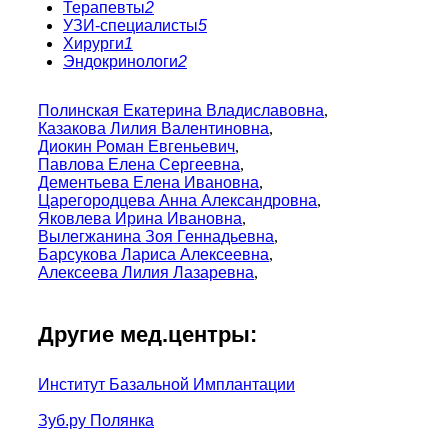
Терапевты
2
УЗИ-специалисты
5
Хирурги
1
Эндокринологи
2
Полинская Екатерина Владиславовна
,
Казакова Лилия Валентиновна
,
Диокин Роман Евгеньевич
,
Павлова Елена Сергеевна
,
Дементьева Елена Ивановна
,
Царегородцева Анна Александровна
,
Яковлева Ирина Ивановна
,
Вылегжанина Зоя Геннадьевна
,
Барсукова Лариса Алексеевна
,
Алексеева Лилия Лазаревна
,
Другие мед.центры:
Институт Базальной Имплантации
Зуб.ру Полянка