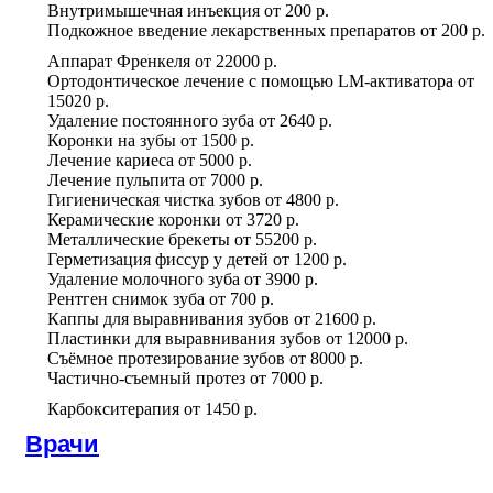
Внутримышечная инъекция
от
200 р.
Подкожное введение лекарственных препаратов
от
200 р.
Аппарат Френкеля
от
22000 р.
Ортодонтическое лечение с помощью LM-активатора
от
15020 р.
Удаление постоянного зуба
от
2640 р.
Коронки на зубы
от
1500 р.
Лечение кариеса
от
5000 р.
Лечение пульпита
от
7000 р.
Гигиеническая чистка зубов
от
4800 р.
Керамические коронки
от
3720 р.
Металлические брекеты
от
55200 р.
Герметизация фиссур у детей
от
1200 р.
Удаление молочного зуба
от
3900 р.
Рентген снимок зуба
от
700 р.
Каппы для выравнивания зубов
от
21600 р.
Пластинки для выравнивания зубов
от
12000 р.
Съёмное протезирование зубов
от
8000 р.
Частично-съемный протез
от
7000 р.
Карбокситерапия
от
1450 р.
Врачи