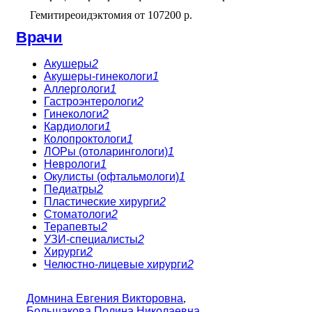
Гемитиреоидэктомия
от
107200 р.
Врачи
Акушеры
2
Акушеры-гинекологи
1
Аллергологи
1
Гастроэнтерологи
2
Гинекологи
2
Кардиологи
1
Колопроктологи
1
ЛОРы (отоларингологи)
1
Неврологи
1
Окулисты (офтальмологи)
1
Педиатры
2
Пластические хирурги
2
Стоматологи
2
Терапевты
2
УЗИ-специалисты
2
Хирурги
2
Челюстно-лицевые хирурги
2
Домнина Евгения Викторовна
,
Большакова Полина Николаевна
,