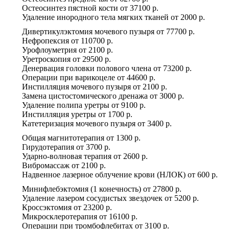
Остеосинтез пястной кости
от
37100 р.
Удаление инородного тела мягких тканей
от
2000 р.
Дивертикулэктомия мочевого пузыря
от
77700 р.
Нефропексия
от
110700 р.
Урофлоуметрия
от
2100 р.
Уретроскопия
от
29500 р.
Денервация головки полового члена
от
73200 р.
Операции при варикоцеле
от
44600 р.
Инстилляция мочевого пузыря
от
2100 р.
Замена цистостомического дренажа
от
3000 р.
Удаление полипа уретры
от
9100 р.
Инстилляция уретры
от
1700 р.
Катетеризация мочевого пузыря
от
3400 р.
Общая магнитотерапия
от
1300 р.
Гирудотерапия
от
3700 р.
Ударно-волновая терапия
от
2600 р.
Вибромассаж
от
2100 р.
Надвенное лазерное облучение крови (НЛОК)
от
600 р.
Минифлебэктомия (1 конечность)
от
27800 р.
Удаление лазером сосудистых звездочек
от
5200 р.
Кроссэктомия
от
23200 р.
Микросклеротерапия
от
16100 р.
Операции при тромбофлебитах
от
3100 р.