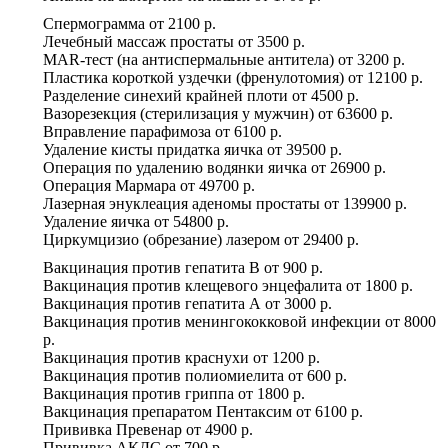
Спермограмма
от
2100 р.
Лечебный массаж простаты
от
3500 р.
MAR-тест (на антиспермальные антитела)
от
3200 р.
Пластика короткой уздечки (френулотомия)
от
12100 р.
Разделение синехий крайней плоти
от
4500 р.
Вазорезекция (стерилизация у мужчин)
от
63600 р.
Вправление парафимоза
от
6100 р.
Удаление кисты придатка яичка
от
39500 р.
Операция по удалению водянки яичка
от
26900 р.
Операция Мармара
от
49700 р.
Лазерная энуклеация аденомы простаты
от
139900 р.
Удаление яичка
от
54800 р.
Циркумцизио (обрезание) лазером
от
29400 р.
Вакцинация против гепатита В
от
900 р.
Вакцинация против клещевого энцефалита
от
1800 р.
Вакцинация против гепатита А
от
3000 р.
Вакцинация против менингококковой инфекции
от
8000
р.
Вакцинация против краснухи
от
1200 р.
Вакцинация против полиомиелита
от
600 р.
Вакцинация против гриппа
от
1800 р.
Вакцинация препаратом Пентаксим
от
6100 р.
Прививка Превенар
от
4900 р.
Прививка АКДС
от
700 р.