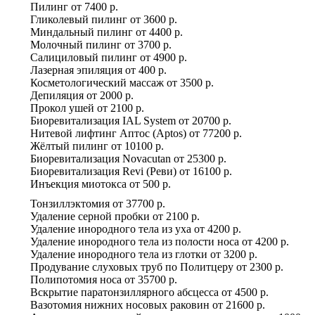
Пилинг
от
7400 р.
Гликолевый пилинг
от
3600 р.
Миндальный пилинг
от
4400 р.
Молочный пилинг
от
3700 р.
Салициловый пилинг
от
4900 р.
Лазерная эпиляция
от
400 р.
Косметологический массаж
от
3500 р.
Депиляция
от
2000 р.
Прокол ушей
от
2100 р.
Биоревитализация IAL System
от
20700 р.
Нитевой лифтинг Аптос (Aptos)
от
77200 р.
Жёлтый пилинг
от
10100 р.
Биоревитализация Novacutan
от
25300 р.
Биоревитализация Revi (Реви)
от
16100 р.
Инъекция миотокса
от
500 р.
Тонзиллэктомия
от
37700 р.
Удаление серной пробки
от
2100 р.
Удаление инородного тела из уха
от
4200 р.
Удаление инородного тела из полости носа
от
4200 р.
Удаление инородного тела из глотки
от
3200 р.
Продувание слуховых труб по Политцеру
от
2300 р.
Полипотомия носа
от
35700 р.
Вскрытие паратонзиллярного абсцесса
от
4500 р.
Вазотомия нижних носовых раковин
от
21600 р.