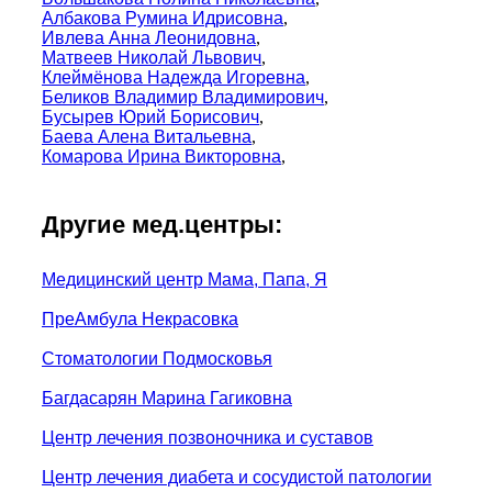
Албакова Румина Идрисовна
,
Ивлева Анна Леонидовна
,
Матвеев Николай Львович
,
Клеймёнова Надежда Игоревна
,
Беликов Владимир Владимирович
,
Бусырев Юрий Борисович
,
Баева Алена Витальевна
,
Комарова Ирина Викторовна
,
Другие мед.центры:
Медицинский центр Мама, Папа, Я
ПреАмбула Некрасовка
Стоматологии Подмосковья
Багдасарян Марина Гагиковна
Центр лечения позвоночника и суставов
Центр лечения диабета и сосудистой патологии