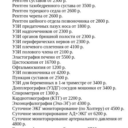
Рентген суставов
от
2300 р.
Рентген тазобедренного сустава
от
3500 р.
Рентген турецкого седла
от
2600 р.
Рентген черепа
от
2600 р.
Рентген шейного отдела позвоночника
от
2800 р.
УЗИ придаточных пазух носа
от
1800 р.
УЗИ надпочечников
от
2300 р.
УЗИ органов брюшной полости
от
2300 р.
УЗИ периферических нервов
от
2300 р.
УЗИ плечевого сплетения
от
4100 р.
УЗИ полового члена
от
2100 р.
Эластография печени
от
5500 р.
Цистоскопия
от
16700 р.
Офтальмоскопия
от
1200 р.
УЗИ позвоночника
от
4200 р.
Пункция суставов
от
2500 р.
УЗИ для беременных в 1-м триместре
от
3400 р.
Допплерография (УЗДГ) сосудов мошонки
от
3400 р.
Спирометрия
от
1300 р.
Кардиотокография (КТГ)
от
2200 р.
Эхоэнцефалография (Эхо-ЭГ)
от
4300 р.
Суточное ЭКГ мониторирование (по Холтеру)
от
4500 р.
Суточное мониторирование АД+ЭКГ
от
6200 р.
Суточное мониторирование артериального давления
от
4800 р.