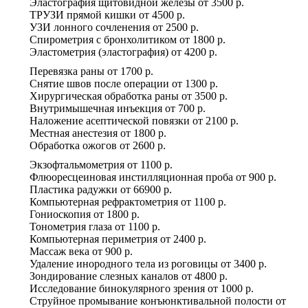
Эластография щитовидной железы
от
3500 р.
ТРУЗИ прямой кишки
от
4500 р.
УЗИ лонного сочленения
от
2500 р.
Спирометрия с бронхолитиком
от
1800 р.
Эластометрия (эластография)
от
4200 р.
Перевязка раны
от
1700 р.
Снятие швов после операции
от
1300 р.
Хирургическая обработка раны
от
3500 р.
Внутримышечная инъекция
от
700 р.
Наложение асептической повязки
от
2100 р.
Местная анестезия
от
1800 р.
Обработка ожогов
от
2600 р.
Экзофтальмометрия
от
1100 р.
Флюоресцеиновая инстилляционная проба
от
900 р.
Пластика радужки
от
66900 р.
Компьютерная рефрактометрия
от
1100 р.
Гониоскопия
от
1800 р.
Тонометрия глаза
от
1100 р.
Компьютерная периметрия
от
2400 р.
Массаж века
от
900 р.
Удаление инородного тела из роговицы
от
3400 р.
Зондирование слезных каналов
от
4800 р.
Исследование бинокулярного зрения
от
1000 р.
Струйное промывание конъюнктивальной полости
от