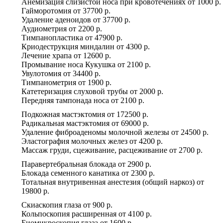
Анемизация слизистой носа при кровотечениях
от
1000 р.
Гайморотомия
от
37700 р.
Удаление аденоидов
от
37700 р.
Аудиометрия
от
2200 р.
Тимпанопластика
от
47900 р.
Криодеструкция миндалин
от
4300 р.
Лечение храпа
от
12600 р.
Промывание носа Кукушка
от
2100 р.
Увулотомия
от
34400 р.
Тимпанометрия
от
1900 р.
Катетеризация слуховой трубы
от
2000 р.
Передняя тампонада носа
от
2100 р.
Подкожная мастэктомия
от
172500 р.
Радикальная мастэктомия
от
69000 р.
Удаление фиброаденомы молочной железы
от
24500 р.
Эластография молочных желез
от
4200 р.
Массаж груди, сцеживание, расцеживание
от
2700 р.
Паравертебральная блокада
от
2900 р.
Блокада семенного канатика
от
2300 р.
Тотальная внутривенная анестезия (общий наркоз)
от
19800 р.
Скиаскопия глаза
от
900 р.
Кольпоскопия расширенная
от
4100 р.
Биомикроскопия глаза
от
1600 р.