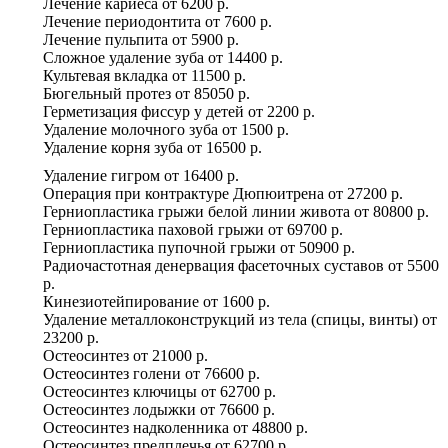
Лечение кариеса
от
6200 р.
Лечение периодонтита
от
7600 р.
Лечение пульпита
от
5900 р.
Сложное удаление зуба
от
14400 р.
Культевая вкладка
от
11500 р.
Бюгельный протез
от
85050 р.
Герметизация фиссур у детей
от
2200 р.
Удаление молочного зуба
от
1500 р.
Удаление корня зуба
от
16500 р.
Удаление гигром
от
16400 р.
Операция при контрактуре Дюпюитрена
от
27200 р.
Герниопластика грыжи белой линии живота
от
80800 р.
Герниопластика паховой грыжи
от
69700 р.
Герниопластика пупочной грыжи
от
50900 р.
Радиочастотная денервация фасеточных суставов
от
5500
р.
Кинезиотейпирование
от
1600 р.
Удаление металлоконструкций из тела (спицы, винты)
от
23200 р.
Остеосинтез
от
21000 р.
Остеосинтез голени
от
76600 р.
Остеосинтез ключицы
от
62700 р.
Остеосинтез лодыжки
от
76600 р.
Остеосинтез надколенника
от
48800 р.
Остеосинтез предплечья
от
62700 р.