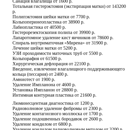
Санация влагалища
от
1600 р.
Тотальная гистерэктомия (экстирпация матки)
от
143200
р.
Полипэктомия шейки матки
от
7700 р.
Кольпоперинеопластика
от
38900 р.
Лабиопластика
от
40500 р.
Гистерорезектоскопия полипа
от
39900 р.
Лапаротомное удаление кист яичников
от
78600 р.
Спираль внутриматочная «​Мирена»
от
31900 р.
Лечение шейки матки
от
5200 р.
УЗИ проходимости маточных труб
от
5500 р.
Кольпорафия
от
61500 р.
Хирургическая дефлорация
от
22100 р.
Введение, извлечение влагалищного поддерживающего
кольца (пессария)
от
2400 р.
Амниотест
от
1900 р.
Удаление Импланона
от
4600 р.
Установка Импланон
от
28800 р.
Интимная контурная пластика
от
21600 р.
Люминесцентная диагностика
от
1200 р.
Радиоволновое удаление фибромы
от
2300 р.
Удаление контагиозного моллюска
от
1700 р.
Удаление подошвенных бородавок
от
2600 р.
Удаление кондилом
от
6800 р.
Удаление кондилом радиоволновым методом
от
3200 р.