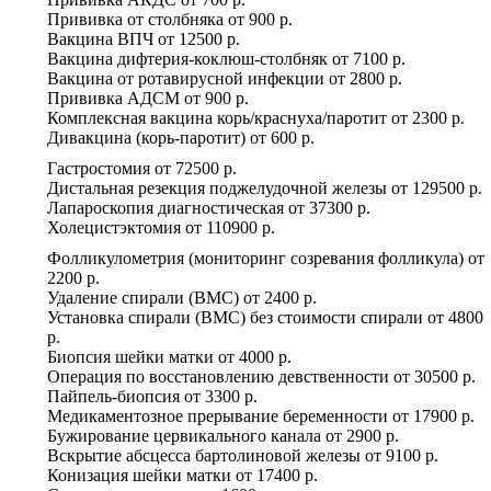
Прививка от столбняка
от
900 р.
Вакцина ВПЧ
от
12500 р.
Вакцина дифтерия-коклюш-столбняк
от
7100 р.
Вакцина от ротавирусной инфекции
от
2800 р.
Прививка АДСМ
от
900 р.
Комплексная вакцина корь/краснуха/паротит
от
2300 р.
Дивакцина (корь-паротит)
от
600 р.
Гастростомия
от
72500 р.
Дистальная резекция поджелудочной железы
от
129500 р.
Лапароскопия диагностическая
от
37300 р.
Холецистэктомия
от
110900 р.
Фолликулометрия (мониторинг созревания фолликула)
от
2200 р.
Удаление спирали (ВМС)
от
2400 р.
Установка спирали (ВМС) без стоимости спирали
от
4800
р.
Биопсия шейки матки
от
4000 р.
Операция по восстановлению девственности
от
30500 р.
Пайпель-биопсия
от
3300 р.
Медикаментозное прерывание беременности
от
17900 р.
Бужирование цервикального канала
от
2900 р.
Вскрытие абсцесса бартолиновой железы
от
9100 р.
Конизация шейки матки
от
17400 р.