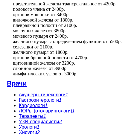
предстательной железы трансректальное
от
4200р.
полового члена
от
2400р.
органов мошонки
от
3400р.
вилочковой железы
от
1800р.
плевральной полости
от
2100р.
молочных желез
от
3800р.
мочевого пузыря
от
2400р.
желчного пузыря с определением функции
от
5500р.
селезенки
от
2100р.
желчного пузыря
от
1800р.
органов брюшной полости
от
4700р.
щитовидной железы
от
3200р.
слюнной железы
от
3900р.
лимфатических узлов
от
3000р.
Врачи
Акушеры-гинекологи
1
Гастроэнтерологи
1
Кардиологи
1
ЛОРы (отоларингологи)
1
Терапевты
1
УЗИ-специалисты
2
Урологи
1
Хирурги
2