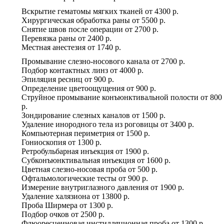
Вскрытие гематомы мягких тканей
от
4300 р.
Хирургическая обработка раны
от
5500 р.
Снятие швов после операции
от
2700 р.
Перевязка раны
от
2400 р.
Местная анестезия
от
1740 р.
Промывание слезно-носового канала
от
2700 р.
Подбор контактных линз
от
4000 р.
Эпиляция ресниц
от
900 р.
Определение цветоощущения
от
900 р.
Струйное промывание конъюнктивальной полости
от
800
р.
Зондирование слезных каналов
от
1500 р.
Удаление инородного тела из роговицы
от
3400 р.
Компьютерная периметрия
от
1500 р.
Гониоскопия
от
1300 р.
Ретробульбарная инъекция
от
1900 р.
Субконъюнктивальная инъекция
от
1600 р.
Цветная слезно-носовая проба
от
500 р.
Офтальмологические тесты
от
900 р.
Измерение внутриглазного давления
от
1900 р.
Удаление халязиона
от
13800 р.
Проба Ширмера
от
1300 р.
Подбор очков
от
2500 р.
Флюоресцеиновая инстилляционная проба
от
1300 р.