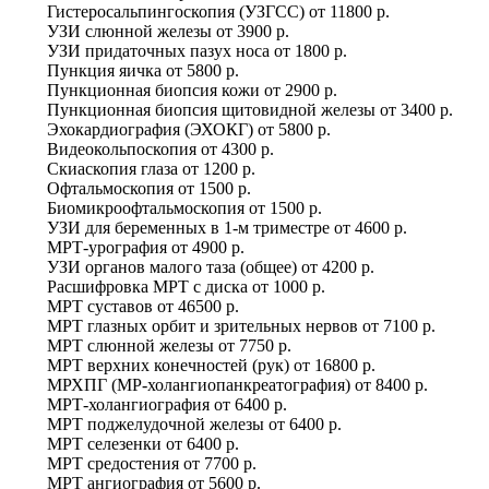
Гистеросальпингоскопия (УЗГСС)
от
11800 р.
УЗИ слюнной железы
от
3900 р.
УЗИ придаточных пазух носа
от
1800 р.
Пункция яичка
от
5800 р.
Пункционная биопсия кожи
от
2900 р.
Пункционная биопсия щитовидной железы
от
3400 р.
Эхокардиография (ЭХОКГ)
от
5800 р.
Видеокольпоскопия
от
4300 р.
Скиаскопия глаза
от
1200 р.
Офтальмоскопия
от
1500 р.
Биомикроофтальмоскопия
от
1500 р.
УЗИ для беременных в 1-м триместре
от
4600 р.
МРТ-урография
от
4900 р.
УЗИ органов малого таза (общее)
от
4200 р.
Расшифровка МРТ с диска
от
1000 р.
МРТ суставов
от
46500 р.
МРТ глазных орбит и зрительных нервов
от
7100 р.
МРТ слюнной железы
от
7750 р.
МРТ верхних конечностей (рук)
от
16800 р.
МРХПГ (МР-холангиопанкреатография)
от
8400 р.
МРТ-холангиография
от
6400 р.
МРТ поджелудочной железы
от
6400 р.
МРТ селезенки
от
6400 р.
МРТ средостения
от
7700 р.
МРТ ангиография
от
5600 р.