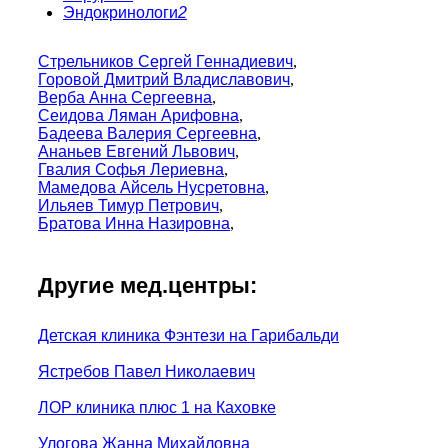
Эндокринологи
2
Стрельников Сергей Геннадиевич
,
Горовой Дмитрий Владиславович
,
Верба Анна Сергеевна
,
Сеидова Ляман Арифовна
,
Бадеева Валерия Сергеевна
,
Ананьев Евгений Львович
,
Гвалия Софья Лериевна
,
Мамедова Айсель Нусретовна
,
Ильяев Тимур Петрович
,
Братова Инна Назировна
,
Другие мед.центры:
Детская клиника Фэнтези на Гарибальди
Ястребов Павел Николаевич
ЛОР клиника плюс 1 на Каховке
Улогова Жанна Михайловна