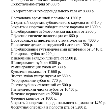
Экзофтальмометрия
от
800 р.
Склеротерапия геморроидального узла
от
8300 р.
Постановка временной пломбы
от
1300 р.
Открытый кюретаж зубодесневого кармана
от
3410 р.
Закрытый кюретаж зубодесневого кармана
от
1300 р.
Пломбирование зубного канала пастами
от
2860 р.
Обучение гигиене полости рта
от
660 р.
Проводниковая анестезия в стоматологии
от
4000 р.
Наложение девитализирующей пасты
от
1320 р.
Пломбирование гуттаперчевыми штифтами
от
3410 р.
Полировка зубов
от
220 р.
Извлечение вкладки/штифта
от
5500 р.
Шинирование зуба
от
6380 р.
Реминерализация зубов
от
330 р.
Культевая вкладка
от
11660 р.
Чистка зубов ультразвуком
от
550 р.
Фторирование зубов
от
770 р.
Снятие зубных отложений
от
500 р.
Гигиеническая чистка зубов
от
10450 р.
Лечение периостита
от
2200 р.
Лечение каналов
от
1000 р.
Закрытый кюретаж пародонтального кармана
от
1430 р.
Лоскутная операция в полости рта
от
5280 р.