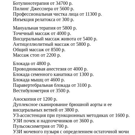
Ботулинотерапия
от
34700 р.
Пилинг Джесснера
от
5600 р.
Профессиональная чистка лица
от
11300 р.
Инъекция релатокса
от
300 р.
Мануальная терапия
от
5800 р.
Точечный массаж
от
4000 р.
Висцеральный массаж живота
от
5400 р.
Антицеллюлитный массаж
от
5800 р.
Общий массаж
от
8500 р.
Массаж стоп
от
2200 р.
Блокада
от
4800 р.
Проводниковая анестезия
от
4000 р.
Блокада семенного канатика
от
1300 р.
Блокада мышц
от
4600 р.
Паравертебральная блокада
от
3100 р.
Вестибулометрия
от
3500 р.
Аноскопия
от
1200 р.
Дуплексное сканирование брюшной аорты и ее
висцеральных ветвей
от
3800 р.
УЗ-ассистенция при пункционных методиках
от
1600 р.
УЗИ почек и надпочечников
от
3600 р.
Пульсоксиметрия
от
700 р.
УЗИ мочевого пузыря с определением остаточной мочи