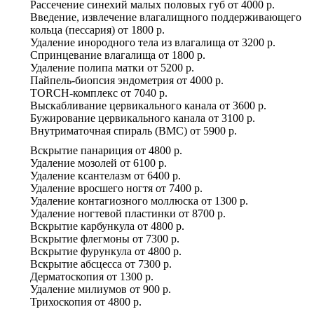
Рассечение синехий малых половых губ
от
4000 р.
Введение, извлечение влагалищного поддерживающего
кольца (пессария)
от
1800 р.
Удаление инородного тела из влагалища
от
3200 р.
Спринцевание влагалища
от
1800 р.
Удаление полипа матки
от
5200 р.
Пайпель-биопсия эндометрия
от
4000 р.
TORCH-комплекс
от
7040 р.
Выскабливание цервикального канала
от
3600 р.
Бужирование цервикального канала
от
3100 р.
Внутриматочная спираль (ВМС)
от
5900 р.
Вскрытие панариция
от
4800 р.
Удаление мозолей
от
6100 р.
Удаление ксантелазм
от
6400 р.
Удаление вросшего ногтя
от
7400 р.
Удаление контагиозного моллюска
от
1300 р.
Удаление ногтевой пластинки
от
8700 р.
Вскрытие карбункула
от
4800 р.
Вскрытие флегмоны
от
7300 р.
Вскрытие фурункула
от
4800 р.
Вскрытие абсцесса
от
7300 р.
Дерматоскопия
от
1300 р.
Удаление милиумов
от
900 р.
Трихоскопия
от
4800 р.