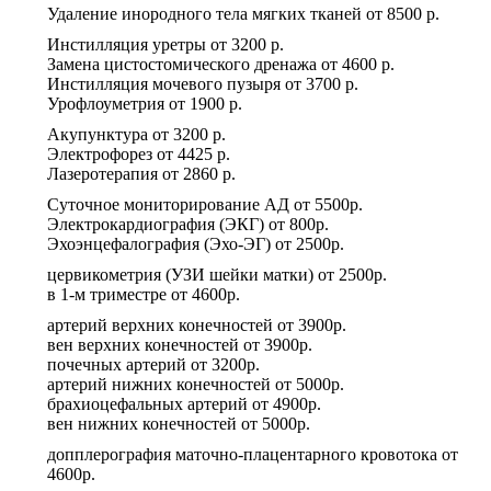
Удаление инородного тела мягких тканей
от
8500 р.
Инстилляция уретры
от
3200 р.
Замена цистостомического дренажа
от
4600 р.
Инстилляция мочевого пузыря
от
3700 р.
Урофлоуметрия
от
1900 р.
Акупунктура
от
3200 р.
Электрофорез
от
4425 р.
Лазеротерапия
от
2860 р.
Суточное мониторирование АД
от
5500р.
Электрокардиография (ЭКГ)
от
800р.
Эхоэнцефалография (Эхо-ЭГ)
от
2500р.
цервикометрия (УЗИ шейки матки)
от
2500р.
в 1-м триместре
от
4600р.
артерий верхних конечностей
от
3900р.
вен верхних конечностей
от
3900р.
почечных артерий
от
3200р.
артерий нижних конечностей
от
5000р.
брахиоцефальных артерий
от
4900р.
вен нижних конечностей
от
5000р.
допплерография маточно-плацентарного кровотока
от
4600р.