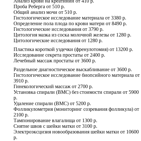
Анализ крови на креатинин
от
410 р.
Проба Реберга
от
510 р.
Общий анализ мочи
от
510 р.
Гистологическое исследование материала
от
3380 р.
Определение пола плода по крови матери
от
8490 р.
Гистологические исследования
от
3790 р.
Цитология мазка из соска молочной железы
от
1280 р.
Цитологические исследования
от
1280 р.
Пластика короткой уздечки (френулотомия)
от
13200 р.
Исследование секрета простаты
от
2400 р.
Лечебный массаж простаты
от
3600 р.
Раздельное диагностическое выскабливание
от
3600 р.
Гистологическое исследование биопсийного материала
от
3910 р.
Гинекологический массаж
от
2700 р.
Установка спирали (ВМС) без стоимости спирали
от
5900
р.
Удаление спирали (ВМС)
от
5200 р.
Фолликулометрия (мониторинг созревания фолликула)
от
2100 р.
Тампонирование влагалища
от
1300 р.
Снятие швов с шейки матки
от
3100 р.
Электроэксцизия новообразования шейки матки
от
10600
р.