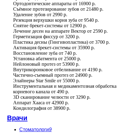
Ортодонтические аппараты
от
16900 р.
Съёмное протезирование зубов
от
21480 р.
Удаление зубов
от
2990 р.
Резекция верхушки корня зуба
от
9540 р.
Снятие брекет-системы
от
12900 р.
Лечение десен на аппарате Вектор
от
2590 р.
Герметизация фиссур
от
3200 р.
Пластика десны (Гингивопластика)
от
3700 р.
Активация брекет-системы
от
35900 р.
Восстановление зуба
от
740 р.
Установка абатмента
от
25000 р.
Нейлоновый протез
от
53900 р.
Внутрикоронковое отбеливание
от
4190 р.
Частично-съемный протез
от
24900 р.
Элайнеры Star Smile
от
55000 р.
Инструментальная и медикаментозная обработка
корневого канала
от
490 р.
3D сканирование челюсти
от
3290 р.
Аппарат Хааса
от
42900 р.
Кондилография
от
38900 р.
Врачи
Стоматологи
9