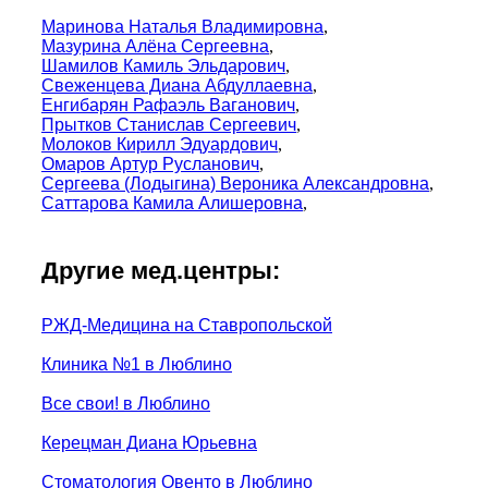
Маринова Наталья Владимировна
,
Мазурина Алёна Сергеевна
,
Шамилов Камиль Эльдарович
,
Свеженцева Диана Абдуллаевна
,
Енгибарян Рафаэль Ваганович
,
Прытков Станислав Сергеевич
,
Молоков Кирилл Эдуардович
,
Омаров Артур Русланович
,
Сергеева (Лодыгина) Вероника Александровна
,
Саттарова Камила Алишеровна
,
Другие мед.центры:
РЖД-Медицина на Ставропольской
Клиника №1 в Люблино
Все свои! в Люблино
Керецман Диана Юрьевна
Стоматология Овенто в Люблино