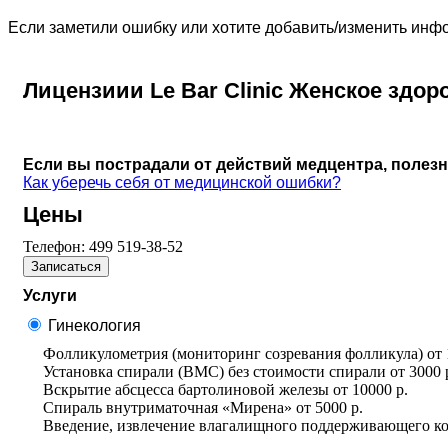
Если заметили ошибку или хотите добавить/изменить ин
Лицензиии Le Bar Clinic Женское здор
Если вы пострадали от действий медцентра, полез
Как уберечь себя от медицинской ошибки?
Цены
Телефон:
499 519-38-52
Записаться
Услуги
Гинекология
Фолликулометрия (мониторинг созревания фолликула)
от
Установка спирали (ВМС) без стоимости спирали
от
3000 
Вскрытие абсцесса бартолиновой железы
от
10000 р.
Спираль внутриматочная «​Мирена»
от
5000 р.
Введение, извлечение влагалищного поддерживающего ко