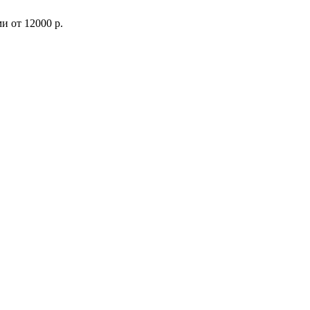
ми
от
12000 р.