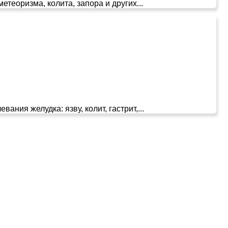
етеоризма, колита, запора и других...
ия желудка: язву, колит, гастрит,...